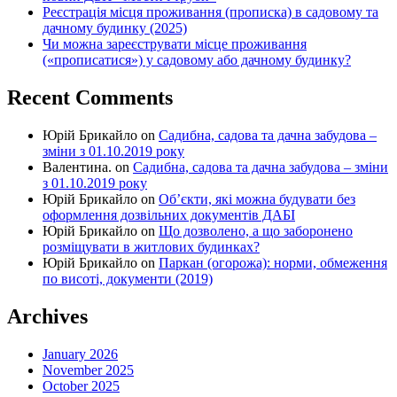
Реєстрація місця проживання (прописка) в садовому та
дачному будинку (2025)
Чи можна зареєструвати місце проживання
(«прописатися») у садовому або дачному будинку?
Recent Comments
Юрій Брикайло
on
Садибна, садова та дачна забудова –
зміни з 01.10.2019 року
Валентина.
on
Садибна, садова та дачна забудова – зміни
з 01.10.2019 року
Юрій Брикайло
on
Об’єкти, які можна будувати без
оформлення дозвільних документів ДАБІ
Юрій Брикайло
on
Що дозволено, а що заборонено
розміщувати в житлових будинках?
Юрій Брикайло
on
Паркан (огорожа): норми, обмеження
по висоті, документи (2019)
Archives
January 2026
November 2025
October 2025