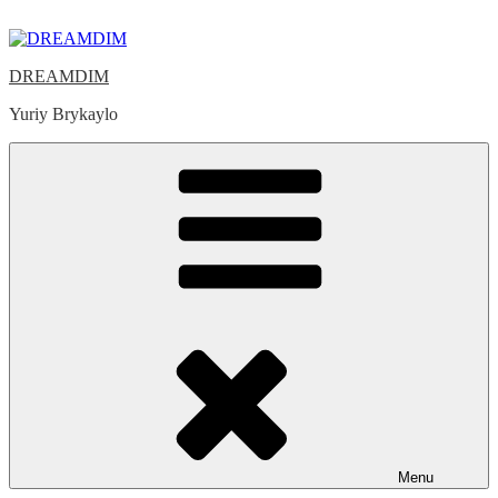
Skip
to
content
DREAMDIM
Yuriy Brykaylo
Menu