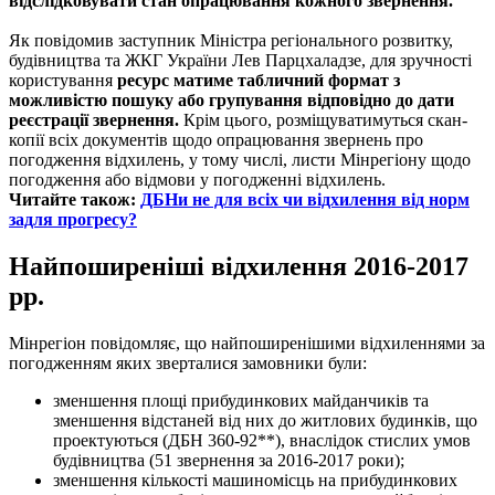
відслідковувати стан опрацювання кожного звернення.
Як повідомив заступник Міністра регіонального розвитку,
будівництва та ЖКГ України Лев Парцхаладзе, для зручності
користування
ресурс матиме табличний формат з
можливістю пошуку або групування відповідно до дати
реєстрації звернення
.
Крім цього, розміщуватимуться скан-
копії всіх документів щодо опрацювання звернень про
погодження відхилень, у тому числі, листи Мінрегіону щодо
погодження або відмови у погодженні відхилень.
Читайте також:
ДБНи не для всіх чи відхилення від норм
задля прогресу?
Найпоширеніші відхилення 2016-2017
рр.
Мінрегіон повідомляє, що
найпоширенішими відхиленнями за
погодженням яких зверталися замовники були:
зменшення площі прибудинкових майданчиків та
зменшення відстаней від них до житлових будинків
, що
проектуються (ДБН 360-92**), внаслідок стислих умов
будівництва (51 звернення за 2016-2017 роки);
зменшення кількості машиномісць на прибудинкових