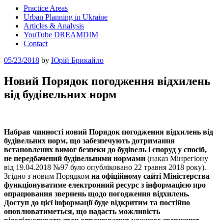
Practice Areas
Urban Planning in Ukraine
Articles & Analysis
YouTube DREAMDIM
Contact
Posted
05/23/2018
by
Юрій Брикайло
on
Новий Порядок погодження відхилень
від будівельних норм
Набрав чинності новий Порядок погодження відхилень від
будівельних норм, що забезпечують дотримання
встановлених вимог безпеки до будівель і споруд у спосіб,
не передбачений будівельними нормами
(наказ Мінрегіону
від 19.04.2018 №97 було опубліковано 22 травня 2018 року).
Згідно з новим Порядком
на офіційному сайті Міністерства
функціонуватиме електронний ресурс з інформацією про
опрацювання звернень щодо погодження відхилень
.
Доступ до цієї інформації буде відкритим та постійно
оновлюватиметься, що надасть можливість