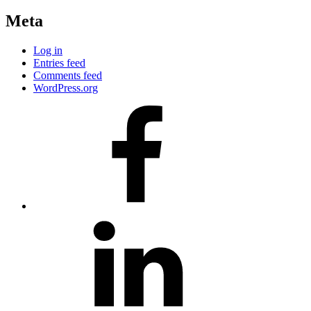
Meta
Log in
Entries feed
Comments feed
WordPress.org
#80
(no
title)
#81
(no
title)