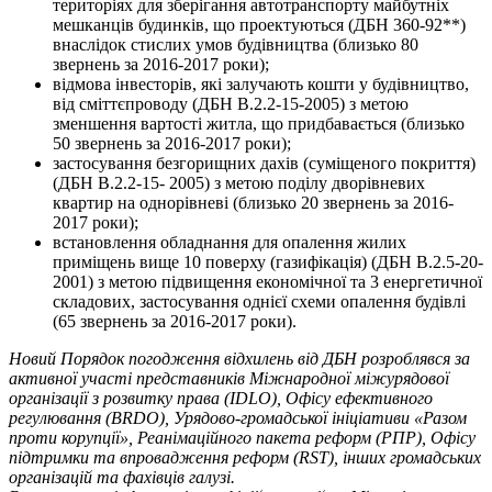
територіях
для зберігання автотранспорту майбутніх
мешканців будинків, що проектуються (ДБН 360-92**)
внаслідок стислих умов будівництва (близько 80
звернень за 2016-2017 роки);
відмова
інвесторів, які залучають кошти у будівництво,
від сміттєпроводу
(ДБН В.2.2-15-2005) з метою
зменшення вартості житла, що придбавається (близько
50 звернень за 2016-2017 роки);
застосування безгорищних дахів
(суміщеного покриття)
(ДБН В.2.2-15- 2005) з метою поділу дворівневих
квартир на однорівневі (близько 20 звернень за 2016-
2017 роки);
встановлення обладнання для опалення жилих
приміщень вище 10 поверху (газифікація) (ДБН В.2.5-20-
2001) з метою підвищення економічної та 3 енергетичної
складових, застосування однієї схеми опалення будівлі
(65 звернень за 2016-2017 роки).
Новий Порядок погодження відхилень від ДБН розроблявся за
активної участі представників Міжнародної міжурядової
організації з розвитку права (IDLO), Офісу ефективного
регулювання (ВRDO), Урядово-громадської ініціативи «Разом
проти корупції», Реанімаційного пакета реформ (РПР), Офісу
підтримки та впровадження реформ (RST), інших громадських
організацій та фахівців галузі.