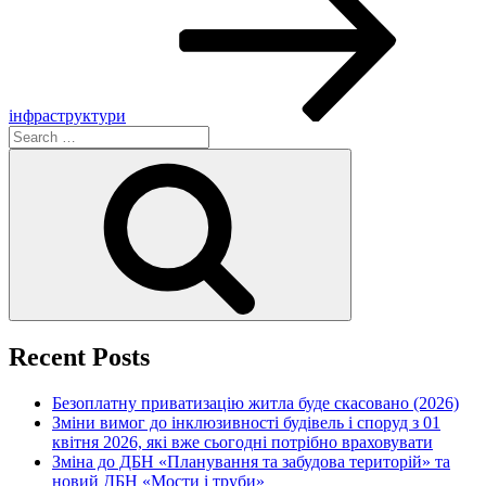
інфраструктури
Search
for:
Search
Recent Posts
Безоплатну приватизацію житла буде скасовано (2026)
Зміни вимог до інклюзивності будівель і споруд з 01
квітня 2026, які вже сьогодні потрібно враховувати
Зміна до ДБН «Планування та забудова територій» та
новий ДБН «Мости і труби»