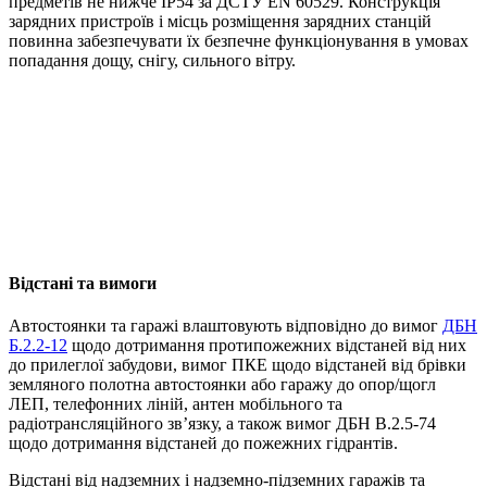
предметів не нижче IP54 за ДСТУ EN 60529. Конструкція
зарядних пристроїв і місць розміщення зарядних станцій
повинна забезпечувати їх безпечне функціонування в умовах
попадання дощу, снігу, сильного вітру.
Відстані та вимоги
Автостоянки та гаражі влаштовують відповідно до вимог
ДБН
Б.2.2-12
щодо дотримання протипожежних відстаней від них
до прилеглої забудови, вимог ПКЕ щодо відстаней від брівки
земляного полотна автостоянки або гаражу до опор/щогл
ЛЕП, телефонних ліній, антен мобільного та
радіотрансляційного зв’язку, а також вимог ДБН В.2.5-74
щодо дотримання відстаней до пожежних гідрантів.
Відстані від надземних і надземно-підземних гаражів та