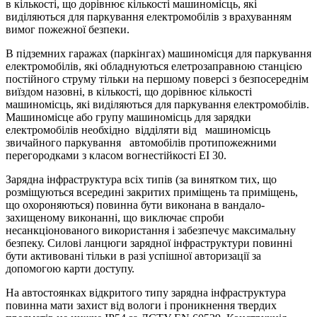
в кількості, що дорівнює кількості машиномісць, які
виділяються для паркування електромобілів з врахуванням
вимог пожежної безпеки.
В підземних гаражах (паркінгах) машиномісця для паркування
електромобілів, які обладнуються елетрозаправною станцією
постійного струму тільки на першому поверсі з безпосереднім
виїздом назовні, в кількості, що дорівнює кількості
машиномісць, які виділяються для паркування електромобілів.
Машиномісце або групу машиномісць для зарядки
електромобілів необхідно відділяти від машиномісць
звичайного паркування автомобілів протипожежними
перегородками з класом вогнестійкості ЕІ 30.
Зарядна інфраструктура всіх типів (за винятком тих, що
розміщуються всередині закритих приміщень та приміщень,
що охороняються) повинна бути виконана в вандало-
захищеному виконанні, що виключає спроби
несанкціонованого використання і забезпечує максимальну
безпеку. Силові ланцюги зарядної інфраструктури повинні
бути активовані тільки в разі успішної авторизації за
допомогою карти доступу.
На автостоянках відкритого типу зарядна інфраструктура
повинна мати захист від вологи і проникнення твердих