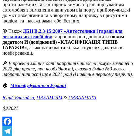
протипожежних та санітарних вимог, з транспортуванням
автомобіля з вимкненим двигуном від порту прийому-видачі
до місця зберігання та в зворотному напрямку з присутніми
водієм та пасажирами або без них.
🎯 Також
ДБН В.2.3-15:2007 «Автостоянки і гаражі для
легкових автомобілів»
запропоновано доповнити
новим
додатком И (довідковий) «КЛАСИФІКАЦІЯ ТИПІВ
ГАРАЖІВ»
, а також викласти кілька існуючих додатків в
новій редакції.
🔎
В проекті зміни в даті набрання чинності чомусь зазначено
2022 рік; проте, при необхідності, вказана Зміна №3 може
набрати чинності ще в 2021 році (і навіть в першому півріччі).
🏠
Містобудування в Україні
Юрій Брикайло
,
DREAMDIM
&
URBANDATA
Ⓒ 2021
Facebook