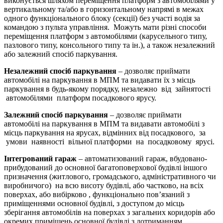
виконується шляхом переміщення платформ з автомобілями у
вертикальному та/або в горизонтальному напрямі в межах
одного функціонального блоку (секції) без участі водія за
командою з пульта управління. Можуть мати різні способи
переміщення платформ з автомобілями (карусельного типу,
пазлового типу, консольного типу та ін.), а також незалежний
або залежний спосіб паркування.
Незалежний спосіб паркування
– дозволяє приймати
автомобілі на паркування в МПМ та видавати їх з місць
паркування в будь-якому порядку, незалежно від зайнятості
автомобілями платформ посадкового ярусу.
Залежний спосіб паркування
– дозволяє приймати
автомобілі на паркування в МПМ та видавати автомобілі з
місць паркування на ярусах, відмінних від посадкового, за
умови наявності вільної платформи на посадковому ярусі.
Інтегрований гараж
– автоматизований гараж, вбудовано-
прибудований до основної багатоповерхової будівлі іншого
призначення (житлового, громадського, адміністративного чи
виробничого) на всю висоту будівлі, або частково, на всіх
поверхах, або вибірково , функціонально пов’язаний з
приміщеннями основної будівлі, з доступом до місць
зберігання автомобілів на поверхах з загальних коридорів або
окремих приміщень основної будівлі з дотриманням