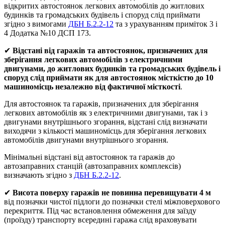
відкритих авто­стоянок легкових автомобілів до житлових
будинків та громадських будівель і споруд слід приймати
згідно з вимогами
ДБН Б.2.2-12
та з урахуванням приміток 3 і
4 Додатка №10 ДСП 173.
✔
Відстані від гаражів та автостоянок, призначених для
зберігання легкових автомобілів з електричними
двигунами, до житлових будинків та громадських будівель і
споруд слід приймати як для автостоянок місткістю до 10
машиномісць незалежно від фактичної місткості
.
Для автостоянок та гаражів, призначених для зберігання
легкових автомобілів як з електричними двигунами, так і з
двигунами внутрішнього згорання, відстані слід визначати
виходячи з кількості машиномісць для зберігання легкових
автомобілів двигунами внутрішнього згорання.
Мінімальні відстані від автостоянок та гаражів до
автозаправних станцій (автозаправних комплексів)
визначають згідно з
ДБН Б.2.2-12
.
✔
Висота поверху гаражів не повинна перевищувати 4 м
від позначки чистої підлоги до позначки стелі міжповерхового
перекриття. Під час встановлення обмеження для заїзду
(проїзду) транспорту всередині гаража слід враховувати