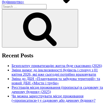
будівництво»
Search
for:
Search
Recent Posts
Безоплатну приватизацію житла буде скасовано (2026)
Зміни вимог до інклюзивності будівель і споруд з 01
квітня 2026, які вже сьогодні потрібно враховувати
Зміна до ДБН «Планування та забудова територій» та
новий ДБН «Мости і труби»
Реєстрація місця проживання (прописка) в садовому та
дачному будинку (2025)
Чи можна зареєструвати місце проживання
(«прописатися») у садовому або дачному будинку?