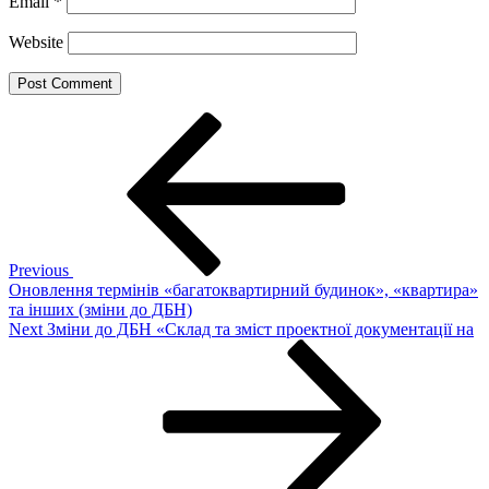
Email
*
Website
Post
Previous
Post
navigation
Previous
Оновлення термінів «багатоквартирний будинок», «квартира»
та інших (зміни до ДБН)
Next
Next
Зміни до ДБН «Склад та зміст проектної документації на
Post