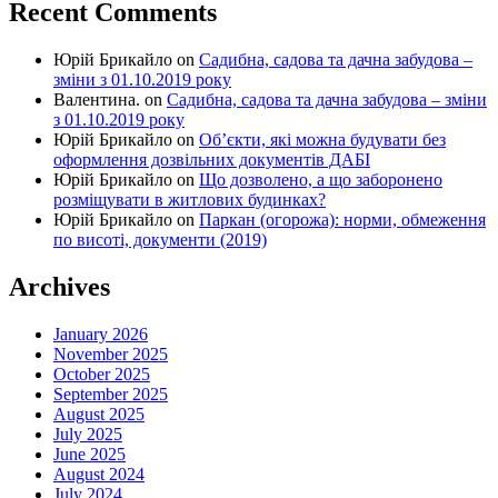
Recent Comments
Юрій Брикайло
on
Садибна, садова та дачна забудова –
зміни з 01.10.2019 року
Валентина.
on
Садибна, садова та дачна забудова – зміни
з 01.10.2019 року
Юрій Брикайло
on
Об’єкти, які можна будувати без
оформлення дозвільних документів ДАБІ
Юрій Брикайло
on
Що дозволено, а що заборонено
розміщувати в житлових будинках?
Юрій Брикайло
on
Паркан (огорожа): норми, обмеження
по висоті, документи (2019)
Archives
January 2026
November 2025
October 2025
September 2025
August 2025
July 2025
June 2025
August 2024
July 2024