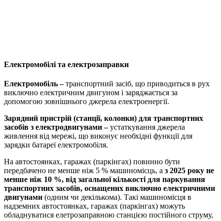
Електромобілі та електрозаправки
Електромобіль –
транспортний засіб, що приводиться в рух
виключно електричним двигуном і заряджається за
допомогою зовнішнього джерела електроенергії.
Зарядний пристрій (станції, колонки) для транспортних
засобів з електродвигунами –
устаткування джерела
живлення від мережі, що виконує необхідні функції для
зарядки батареї електромобіля.
На автостоянках, гаражах (паркінгах) повинно бути
передбачено не менше ніж 5 % машиномісць, а
з 2025 року не
менше ніж 10 %, від загальної кількості для паркування
транспортних засобів, оснащених виключно електричними
двигунами
(одним чи декількома). Такі машиномісця в
надземних автостоянках, гаражах (паркінгах) можуть
обладнуватися елетрозаправною станцією постійного струму,