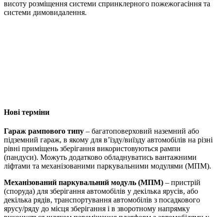
висоту розміщення системи спринклерного пожежогасіння та
системи димовидалення.
Нові терміни
Гараж рампового типу
– багатоповерховий наземний або
підземний гараж, в якому для в’їзду/виїзду автомобілів на різні
рівні приміщень зберігання використовуються рампи
(пандуси). Можуть додатково обладнуватись вантаж­ними
ліфтами та механізованими паркувальними модулями (МПМ).
Механізований паркувальний модуль (МПМ)
– пристрій
(споруда) для зберігання автомобілів у декілька ярусів, або
декілька рядів, транспортування автомобілів з посадкового
ярусу/ряду до місця зберігання і в зворотному напрямку