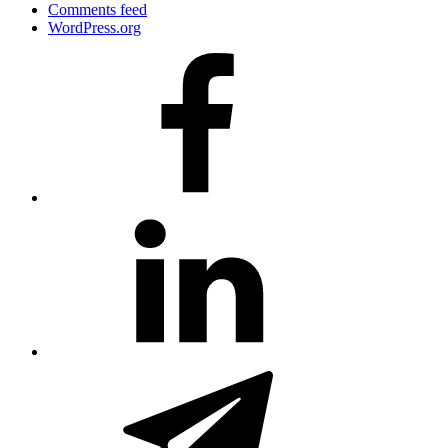
Comments feed
WordPress.org
#80
(no
title)
#81
(no
title)
#3381
(no
title)