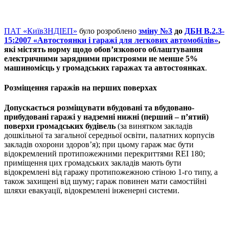
ПАТ «КиївЗНДІЕП»
було розроблено
зміну №3
до
ДБН В.2.3-
15:2007 «Автостоянки і гаражі для легкових автомобілів»
,
які містять норму щодо обов’язкового облаштування
електричними зарядними пристроями не менше 5%
машиномісць у громадських гаражах та автостоянках
.
Розміщення гаражів на перших поверхах
Допускається розміщувати вбудовані та вбудовано-
прибудовані гаражі у надземні нижні (перший – п’ятий)
поверхи громадських будівель
(за винятком закладів
дошкільної та загальної середньої освіти, палатних корпусів
закладів охорони здоров’я); при цьому гараж має бути
відокремлений протипожежними перекриттями REI 180;
приміщення цих громадських закладів мають бути
відокремлені від гаражу протипожежною стіною 1-го типу, а
також захищені від шуму; гараж повинен мати самостійні
шляхи евакуації, відокремлені інженерні системи.