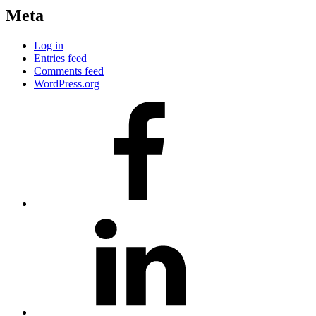
Meta
Log in
Entries feed
Comments feed
WordPress.org
#80
(no
title)
#81
(no
title)