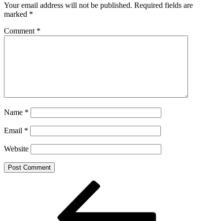
Your email address will not be published.
Required fields are
marked
*
Comment
*
Name
*
Email
*
Website
Post
Previous
Post
navigation