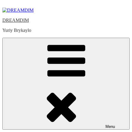
Skip
to
content
DREAMDIM
Yuriy Brykaylo
Menu