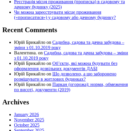
Реєстрація місця проживання (прописка) в садовому та
дачному будинку (2025)
Чи можна зареєструвати місце проживання
(«прописатися») у садовому або дачному будинку?
Recent Comments
Юрій Брикайло
on
Садибна, садова та дачна забудова –
зміни з 01.10.2019 року
Валентина.
on
Садибна, садова та дачна забудова – зміни
з 01.10.2019 року
Юрій Брикайло
on
Об’єкти, які можна будувати без
оформлення дозвільних документів ДАБІ
Юрій Брикайло
on
Що дозволено, а що заборонено
розміщувати в житлових будинках?
Юрій Брикайло
on
Паркан (огорожа): норми, обмеження
по висоті, документи (2019)
Archives
January 2026
November 2025
October 2025
September 2025