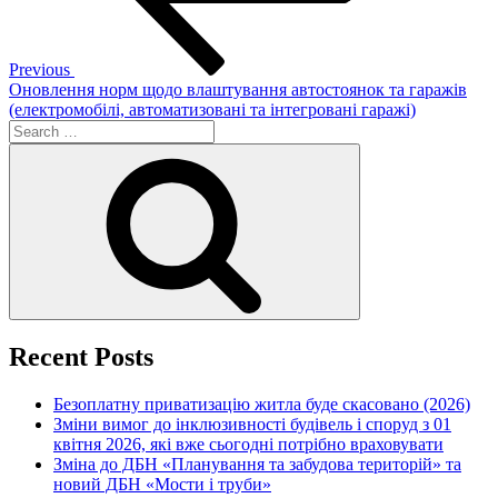
Previous
Оновлення норм щодо влаштування автостоянок та гаражів
(електромобілі, автоматизовані та інтегровані гаражі)
Search
for:
Search
Recent Posts
Безоплатну приватизацію житла буде скасовано (2026)
Зміни вимог до інклюзивності будівель і споруд з 01
квітня 2026, які вже сьогодні потрібно враховувати
Зміна до ДБН «Планування та забудова територій» та
новий ДБН «Мости і труби»