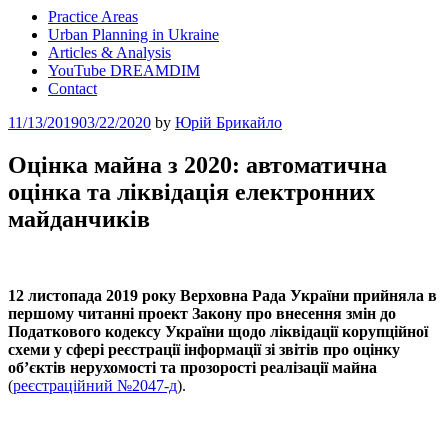
Practice Areas
Urban Planning in Ukraine
Articles & Analysis
YouTube DREAMDIM
Contact
Posted
11/13/2019
03/22/2020
by
Юрій Брикайло
on
Оцінка майна з 2020: автоматична
оцінка та ліквідація електронних
майданчиків
12 листопада 2019 року Верховна Рада України прийняла в
першому читанні проект Закону про внесення змін до
Податкового кодексу України щодо ліквідації корупційної
схеми у сфері реєстрації інформації зі звітів про оцінку
об’єктів нерухомості та прозорості реалізації майна
(
реєстраційний №2047-д
).