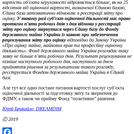
вартість об’єкта нерухомості відрізняється більше, як на 25
відсотків від оціночної вартості, визначеної Єдиною базою,
Єдина база автоматично відмовляє в реєстрації звіту про
оцінку.
У такому разі суб’єкт оціночної діяльності має право
протягом п’яти робочих днів з дня відмови у реєстрації
звіту про оцінку звернутися через Єдину базу до Фонду
державного майна України із заявою про забезпечення
рецензування звіту про оцінку
відповідно до Закону України
«Про оцінку майна, майнових прав та професійну оціночну
діяльність». Фонд державного майна України розглядає таку
заяву не більше п’яти робочих днів. Результат рецензування не
пізніше наступного робочого дня, наступного за днем
прийняття рішення за результатами такого розгляду,
реєструється Фондом державного майна України в Єдиній
базі.
Але тут все одно постане питання вартості послуг суб’єкта
оціночної діяльності за підготовку звіту та звернення до
ФДМУ, а також чи прийму Фонд “позитивне” рішення.
Юрій Брикайло, DREAMDIM
Ⓒ 2019