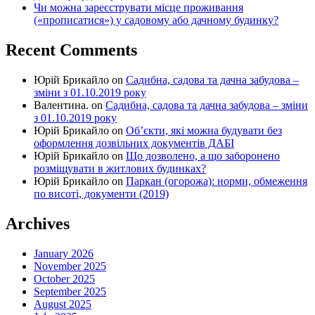
Чи можна зареєструвати місце проживання
(«прописатися») у садовому або дачному будинку?
Recent Comments
Юрій Брикайло
on
Садибна, садова та дачна забудова –
зміни з 01.10.2019 року
Валентина.
on
Садибна, садова та дачна забудова – зміни
з 01.10.2019 року
Юрій Брикайло
on
Об’єкти, які можна будувати без
оформлення дозвільних документів ДАБІ
Юрій Брикайло
on
Що дозволено, а що заборонено
розміщувати в житлових будинках?
Юрій Брикайло
on
Паркан (огорожа): норми, обмеження
по висоті, документи (2019)
Archives
January 2026
November 2025
October 2025
September 2025
August 2025