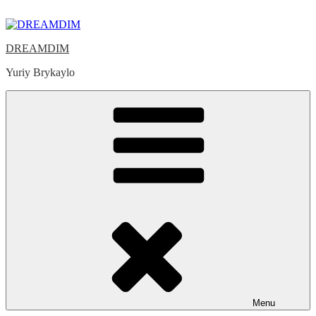
Skip
to
content
DREAMDIM
Yuriy Brykaylo
Menu