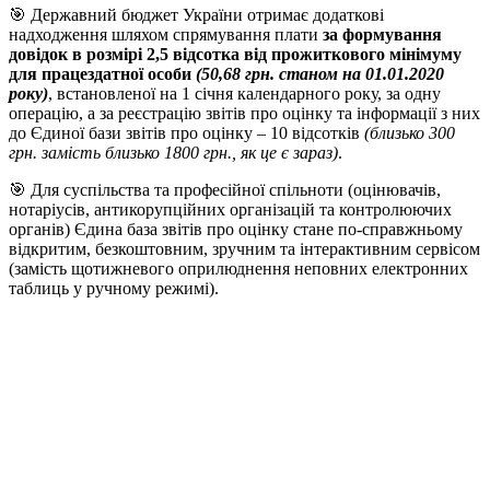
🎯 Державний бюджет України отримає додаткові
надходження шляхом спрямування плати
за формування
довідок в розмірі 2,5 відсотка від прожиткового мінімуму
для працездатної особи
(50,68 грн. станом на 01.01.2020
року)
, встановленої на 1 січня календарного року, за одну
операцію, а за реєстрацію звітів про оцінку та інформації з них
до Єдиної бази звітів про оцінку – 10 відсотків
(близько 300
грн. замість близько 1800 грн., як це є зараз)
.
🎯 Для суспільства та професійної спільноти (оцінювачів,
нотаріусів, антикорупційних організацій та контролюючих
органів) Єдина база звітів про оцінку стане по-справжньому
відкритим, безкоштовним, зручним та інтерактивним сервісом
(замість щотижневого оприлюднення неповних електронних
таблиць у ручному режимі).