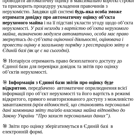
проводити автоматичну оцінку в максимально короткі строки
та прискорить процедуру укладення правочинів з
нерухомістю. Завдяки цій системі
будь-яка особа зможе
отримати довідку про автоматичну оцінку об’єкта
нерухомого майна
і на її підставі укласти угоду щодо об’єкта
нерухомості.
У разі незгоди з вартістю об’єкта нерухомого
майна, визначеною модулем автоматично, особа має право
звернутись до суб’єкта оціночної діяльності, оцінювача і
провести оцінку в загальному порядку з реєстрацією звіту в
Єдиній базі (як це є на сьогодні).
🎯 Нотаріуси отримають право безоплатного доступу до
Єдиної бази для перевірки довідок та звітів про оцінку
об’єктів нерухомості.
🎯
Інформація з Єдиної бази звітів про оцінку буде
відкритою
, передбачено автоматичне оприлюднення всієї
інформації про об’єкт нерухомості та його вартість в режимі
відкритого, прямого неавторизованого доступу з можливістю
завантаження
(крім відомостей, що становлять персональні
дані замовника звіту та/або власника майна відповідно до
Закону України “Про захист персональних даних”).
🎯 Звіти про оцінку зберігатимуться в Єдиній базі в
електронній формі.