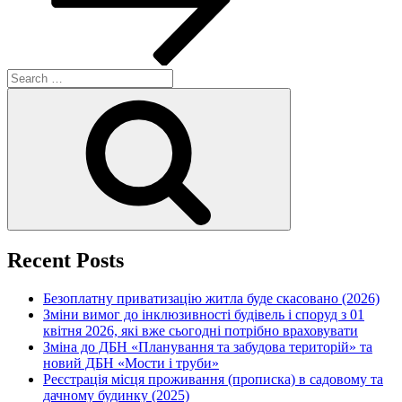
Search
for:
Search
Recent Posts
Безоплатну приватизацію житла буде скасовано (2026)
Зміни вимог до інклюзивності будівель і споруд з 01
квітня 2026, які вже сьогодні потрібно враховувати
Зміна до ДБН «Планування та забудова територій» та
новий ДБН «Мости і труби»
Реєстрація місця проживання (прописка) в садовому та
дачному будинку (2025)