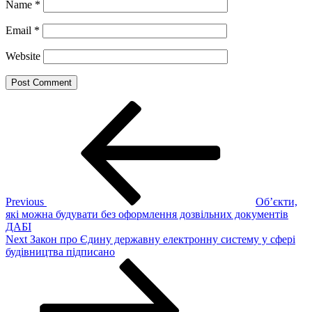
Name
*
Email
*
Website
Post
Previous
Post
navigation
Previous
Об’єкти,
які можна будувати без оформлення дозвільних документів
ДАБІ
Next
Next
Закон про Єдину державну електронну систему у сфері
Post
будівництва підписано