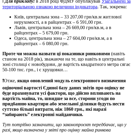
ℹ️
Для прикладу:
в 2018 році ФДМУ опублікував
Узагальнені за
територіальною ознакою величини індикатора
. Так, зокрема:
Київ, центральна зона – 33 207,00 грн/кв.м житлової
нерухомості, а в райцентрах – 6 591,00 грн.
Львів, центральна зона – 26 669,00 грн/кв.м, а в
райцентрах – 5 679,00 грн.
Одеса, центральна зона – 27 604,00 грн/кв.м, а в
райцентрах – 6 080,00 грн.
Проте чи можна назвати ці показники ринковими
(навіть
станом на 2018 рік), зважаючи на те, що навіть в центральні
зоні столиці є новобудови, де вартість квадратного метра сягає
50-100 тис. грн., і є хрущовки…
❗️Отже,
якщо оновлений модуль електронного визначення
оціночної вартості Єдиної базу даних звітів про оцінку
не
буде враховувати усі фактори, що дійсно впливають на
вартість майна, то, швидше за все, сторони угоди по
придбанню квартири або земельної ділянки будуть нести
суттєво більші витрати, ніж 1860 грн., які наразі
“забирають” електронні майданчики.
Тут потрібно зазначити, що законопроєкт передбачає, що у
разі, якщо визначена у звіті про оцінку майна ринкова