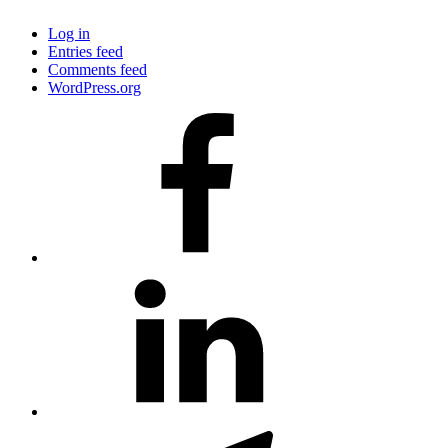
Log in
Entries feed
Comments feed
WordPress.org
#80
(no
title)
#81
(no
title)
#3381
(no