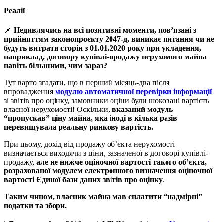
Реалії
📌
Недивлячись на всі позитивні моменти, пов’язані з
прийняттям законопроєкту 2047-д, виникає питання чи не
будуть витрати сторін з 01.01.2020 року при укладення,
наприклад, договору купівлі-продажу нерухомого майна
навіть більшими, чим зараз?
Тут варто згадати, що в перший місяць-два після
впровадження
модулю автоматичної перевірки інформації
зі звітів про оцінку, замовники оціни були шоковані вартість
власної нерухомості! Оскільки,
вказаний модуль
“пропускав” ціну майна, яка іноді в кілька разів
перевищувала реальну ринкову вартість.
При цьому, дохід від продажу об’єкта нерухомості
визначається виходячи з ціни, зазначеної в договорі купівлі-
продажу,
але не нижче оціночної вартості такого об’єкта,
розрахованої модулем електронного визначення оціночної
вартості Єдиної бази даних звітів про оцінку
.
Таким чином, власник майна мав сплатити “надмірні”
податки та збори.