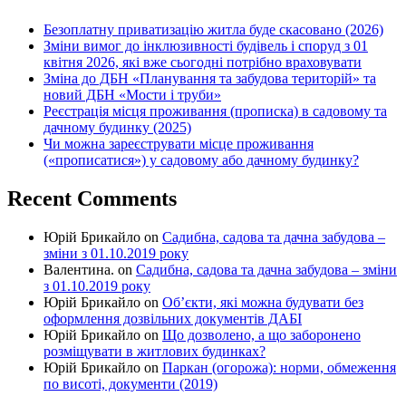
Безоплатну приватизацію житла буде скасовано (2026)
Зміни вимог до інклюзивності будівель і споруд з 01
квітня 2026, які вже сьогодні потрібно враховувати
Зміна до ДБН «Планування та забудова територій» та
новий ДБН «Мости і труби»
Реєстрація місця проживання (прописка) в садовому та
дачному будинку (2025)
Чи можна зареєструвати місце проживання
(«прописатися») у садовому або дачному будинку?
Recent Comments
Юрій Брикайло
on
Садибна, садова та дачна забудова –
зміни з 01.10.2019 року
Валентина.
on
Садибна, садова та дачна забудова – зміни
з 01.10.2019 року
Юрій Брикайло
on
Об’єкти, які можна будувати без
оформлення дозвільних документів ДАБІ
Юрій Брикайло
on
Що дозволено, а що заборонено
розміщувати в житлових будинках?
Юрій Брикайло
on
Паркан (огорожа): норми, обмеження
по висоті, документи (2019)