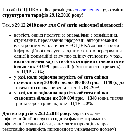
На сайті ОЦІНКА.online розміщено
оголошення
щодо
зміни
структури та тарифів 29.12.2018 року!
Так,
з 29.12.2018 року
для Суб’єктів оціночної діяльності:
вартість однієї послуги за операціями з розміщення,
отримання, передавання інформації авторизованим
електронним майданчиком «ОЦІНКА.online», тобто
інформаційної послуги за одним фактом передавання
однієї інформації зі звіту про оцінку становить: у разі,
коли оціночна вартість об’єкта оцінки становить не
більше як 29 999 грн. –
510
(п’ятсот десять гривень) в
т.ч. ПДВ -20%
;
у разі,
коли оціночна вартість об’єкта оцінки
становить від 30 000 грн. до 300 000 грн. –
1140
(одна
тисяча сто сорок гривень) в т.ч. ПДВ -20%;
у разі,
коли оціночна вартість об’єкта оцінки
становить більше як 300 000 грн. –
1340
(одна тисяча
триста сорок гривень) в т.ч. ПДВ -20%.
Для нотаріусів з 29.12.2018 року:
вартість однієї
інформаційної послуги за одним фактом отримання
інформації з єдиної бази даних звітів про оцінку про
реєстрацію (наявність присвоєного унікального номеру)