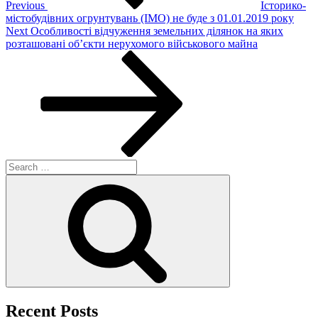
Previous
Історико-
містобудівних огрунтувань (ІМО) не буде з 01.01.2019 року
Next
Next
Особливості відчуження земельних ділянок на яких
Post
розташовані об’єкти нерухомого військового майна
Search
for:
Search
Recent Posts