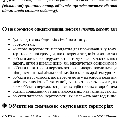
(збільшили) граничну площу об’єктів, що звільняється від о
пільги щодо сплати податку).
⭕️
Не є об’єктом оподаткування, зокрема
(повний перелік на
будівлі дитячих будинків сімейного типу;
гуртожитки;
житлова нерухомість непридатна для проживання, у тому чи
територіальної громади, що створена згідно із законом 
об’єкти житлової нерухомості, в тому числі їх частки, що
закону, дітям з інвалідністю, які виховуються одинокими 
об’єкти нежитлової нерухомості, які використовуються су
підприємницької діяльності та/або в малих архітектурних
об’єкти нерухомості, що перебувають у власності релігій
забезпечення їхньої статутної діяльності, включаючи ті, в
крім об’єктів нерухомості, в яких здійснюється виробнича 
будівлі дошкільних та загальноосвітніх навчальних закла
об’єкти житлової нерухомості, які належать багатодітним 
🛑 Об’єкти на тимчасово окупованих територіях
⭕️ Підпунктом 38.6 пункту 38 підрозділу 10 розділу ХХ “Пер