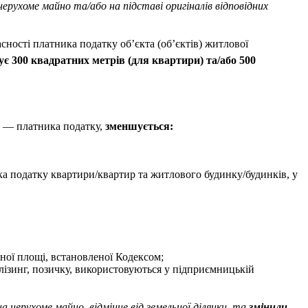
рухоме майно та/або на підставі оригіналів відповідних
асності платника податку об’єкта (об’єктів) житлової
є 300 квадратних метрів (для квартири) та/або 500
би — платника податку,
зменшується:
ника податку квартири/квартир та житлового будинку/будинків, у
ної площі, встановленої Кодексом;
 лізинг, позичку, використовуються у підприємницькій
а нерухоме майно, відмінне від земельної ділянки, та
змінили