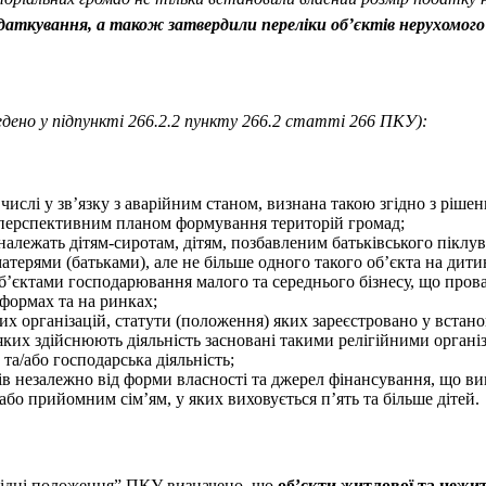
податкування, а також затвердили переліки об’єктів нерухомог
ведено у підпункті 266.2.2 пункту 266.2 статті 266 ПКУ):
слі у зв’язку з аварійним станом, визнана такою згідно з рішенн
та перспективним планом формування територій громад;
 належать дітям-сиротам, дітям, позбавленим батьківського піклув
матерями (батьками), але не більше одного такого об’єкта на дити
б’єктами господарювання малого та середнього бізнесу, що прова
 формах та на ринках;
них організацій, статути (положення) яких зареєстровано у вста
 яких здійснюють діяльність засновані такими релігійними органі
та/або господарська діяльність;
дів незалежно від форми власності та джерел фінансування, що ви
або прийомним сім’ям, у яких виховується п’ять та більше дітей.
ехідні положення” ПКУ визначено, що
об’єкти житлової та нежи