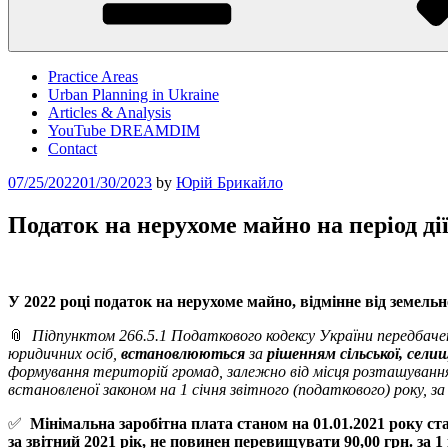
Practice Areas
Urban Planning in Ukraine
Articles & Analysis
YouTube DREAMDIM
Contact
Posted
07/25/2022
01/30/2023
by
Юрій Брикайло
on
Податок на нерухоме майно на період дії
У 2022 році податок на нерухоме майно, відмінне від
земельн
📎
Підпунктом 266.5.1 Податкового кодексу України передбач
юридичних осіб,
встановлюються
за
рішенням сільської, сели
формування територій громад, залежно від місця розташування
встановленої законом на 1 січня звітного (податкового) року, за
✅
Мінімальна заробітна плата станом на 01.01.2021 року ст
за звітний 2021 рік, не повинен перевищувати
90,00 грн. за 