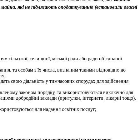
о майна, які не підлягають оподаткуванню (встановили власні
ям сільської, селищної, міської ради або ради об’єднаної
ання, та особам з їх числа, визнаним такими відповідно до
ну;
дять свою діяльність у тимчасових спорудах для здійснення
новленому законом порядку, та використовуються виключно для
заціями добродійні заклади (притулки, інтернати, лікарні тощо),
користовуються для надання освітніх послуг;
тлової нерухомості, що розташовані на тимчасово