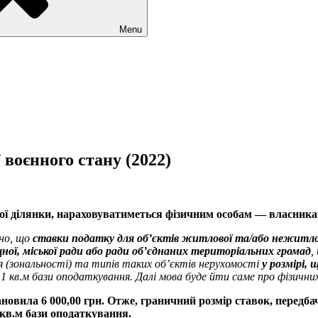
Menu
 воєнного стану (2022)
ої ділянки, нараховуватиметься фізичним особам — власникам 
ено, що
ставки податку для об’єктів житлової та/або нежитло
щної, міської ради або ради об’єднаних територіальних громад
,
 (зональності) та типів таких об’єктів нерухомості
у розмірі,
 1 кв.м бази оподаткування. Далі мова буде йти саме про фізичних
ановила 6 000,00 грн. Отже, граничний розмір ставок, передб
1 кв.м бази оподаткування.