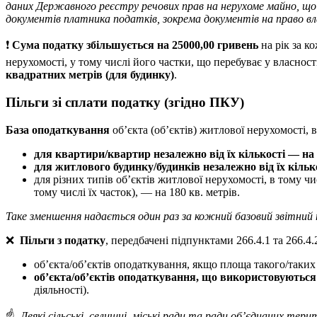
даних Державного реєстру речових прав на нерухоме майно, що 
документів платника податків, зокрема документів на право вл
❗️
Сума податку збільшується на 25000,00 гривень
на рік за к
нерухомості, у тому числі його частки, що перебуває у власнос
квадратних метрів (для будинку)
.
Пільги зі сплати податку (згідно ПКУ)
База оподаткування
об’єкта (об’єктів) житлової нерухомості, 
для квартири/квартир незалежно від їх кількості — на 
для житлового будинку/будинків незалежно від їх кілько
для різних типів об’єктів житлової нерухомості, в тому ч
тому числі їх часток), — на 180 кв. метрів.
Таке зменшення надається один раз за кожний базовий звітний пе
❌
Пільги з податку
, передбачені підпунктами 266.4.1 та 266.4
об’єкта/об’єктів оподаткування, якщо площа такого/таких
об’єкта/об’єктів оподаткування, що використовуються
діяльності).
☝
Деякі сільські, селищні, міські ради та ради об’єднаних тер