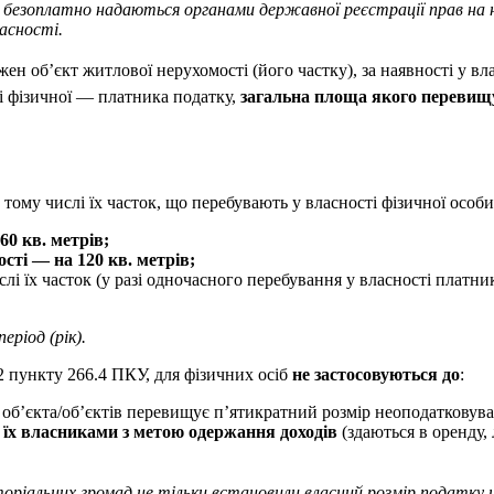
безоплатно надаються органами державної реєстрації прав на не
асності.
ожен об’єкт житлової нерухомості (його частку), за наявності у вл
ті фізичної — платника податку,
загальна площа якого перевищу
в тому числі їх часток, що перебувають у власності фізичної осо
60 кв. метрів;
сті — на 120 кв. метрів;
ислі їх часток (у разі одночасного перебування у власності плат
ріод (рік).
.2 пункту 266.4 ПКУ, для фізичних осіб
не застосовуються до
:
 об’єкта/об’єктів перевищує п’ятикратний розмір неоподатковува
 їх власниками з метою одержання доходів
(здаються в оренду,
иторіальних громад не тільки встановили власний розмір податку н