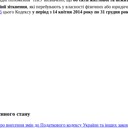
інії зіткнення
, які перебувають у власності фізичних або юридич
6
цього Кодексу
у період з 14 квітня 2014 року по 31 грудня ро
єнного стану
ро внесення змін до Податкового кодексу України та інших зако