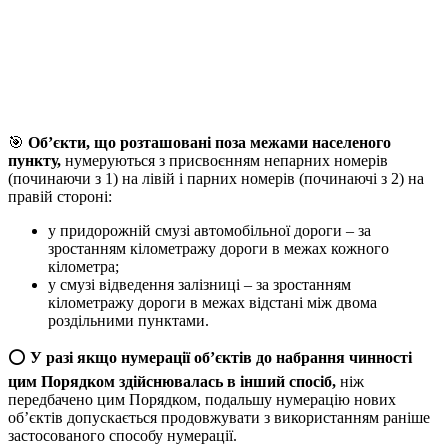
🎯
Об’єкти, що розташовані поза межами населеного
пункту,
нумеруються з присвоєнням непарних номерів
(починаючи з 1) на лівій і парних номерів (починаючі з 2) на
правій стороні:
у придорожній смузі автомобільної дороги – за
зростанням кілометражу дороги в межах кожного
кілометра;
у смузі відведення залізниці – за зростанням
кілометражу дороги в межах відстані між двома
роздільними пунктами.
⭕️
У разі якщо нумерації об’єктів до набрання чинності
цим Порядком здійснювалась в інший спосіб,
ніж
передбачено цим Порядком, подальшу нумерацію нових
об’єктів допускається продовжувати з використанням раніше
застосованого способу нумерації.