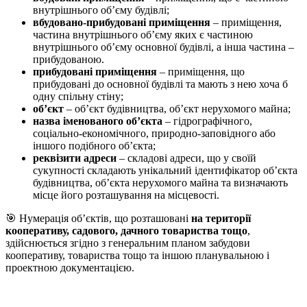
внутрішнього об’єму будівлі;
вбудовано-прибудовані приміщення
– приміщення,
частина внутрішнього об’єму яких є частиною
внутрішнього об’єму основної будівлі, а інша частина –
прибудованою.
прибудовані приміщення
– приміщення, що
прибудовані до основної будівлі та мають з нею хоча б
одну спільну стіну;
об’єкт
– об’єкт будівництва, об’єкт нерухомого майна;
назва іменованого об’єкта
– гідрографічного,
соціально-економічного, природно-заповідного або
іншого подібного об’єкта;
реквізити адреси
– складові адреси, що у своїй
сукупності складають унікальний ідентифікатор об’єкта
будівництва, об’єкта нерухомого майна та визначають
місце його розташування на місцевості.
🎯 Нумерація об’єктів, що розташовані
на території
кооперативу, садового, дачного товариства тощо
,
здійснюється згідно з генеральним планом забудови
кооперативу, товариства тощо та іншою планувальною і
проектною документацією.