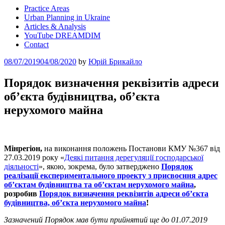
Practice Areas
Urban Planning in Ukraine
Articles & Analysis
YouTube DREAMDIM
Contact
Posted
08/07/2019
04/08/2020
by
Юрій Брикайло
on
Порядок визначення реквізитів адреси
об’єкта будівництва, об’єкта
нерухомого майна
Мінрегіон,
на виконання положень Постанови КМУ №367 від
27.03.2019 року «
Деякі питання дерегуляції господарської
діяльності
», якою, зокрема, було затверджено
Порядок
реалізації експериментального проекту з присвоєння адрес
об’єктам будівництва та об’єктам нерухомого майна
,
розробив
Порядок визначення реквізитів адреси об’єкта
будівництва, об’єкта нерухомого майна
!
Зазначений Порядок мав бути прийнятий ще до 01.07.2019