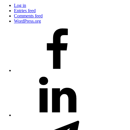
Log in
Entries feed
Comments feed
WordPress.org
#80
(no
title)
#81
(no
title)
#3381
(no