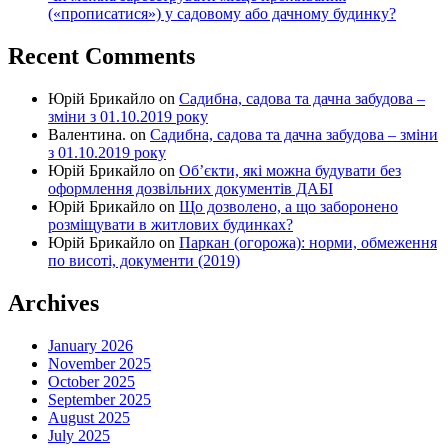
(«прописатися») у садовому або дачному будинку?
Recent Comments
Юрій Брикайло
on
Садибна, садова та дачна забудова –
зміни з 01.10.2019 року
Валентина.
on
Садибна, садова та дачна забудова – зміни
з 01.10.2019 року
Юрій Брикайло
on
Об’єкти, які можна будувати без
оформлення дозвільних документів ДАБІ
Юрій Брикайло
on
Що дозволено, а що заборонено
розміщувати в житлових будинках?
Юрій Брикайло
on
Паркан (огорожа): норми, обмеження
по висоті, документи (2019)
Archives
January 2026
November 2025
October 2025
September 2025
August 2025
July 2025