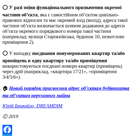
⭕️
У разі зміни функціонального призначення окремої
частини об’єкта
, яка є самостійним об’єктом цивільно-
правових відносин та має окремий вхід (вихід), адреса такої
частини об’єкта визначається шляхом додавання до адреси
об’єкта окремого порядкового номера такої частини
(наприклад: вулиця Старокиївська, будинок 10, нежитлове
приміщення 2).
⭕️ У випадку
поєднання понумерованих квартир та/або
приміщень в одну квартиру та/або приміщення
використовуються поєднані номери квартир (приміщень)
через дріб (наприклад, «квартира 17/21», «приміщення
3/4/5/6»).
🏠
Новий порядок присвоєння адрес об’єктам будівництва
та об’єктам нерухомого майна
Юрій Брикайло, DREAMDIM
Ⓒ 2019