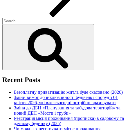
Search
for:
Search
Recent Posts
Безоплатну приватизацію житла буде скасовано (2026)
Зміни вимог до інклюзивності будівель і споруд з 01
квітня 2026, які вже сьогодні потрібно враховувати
Зміна до ДБН «Планування та забудова територій» та
новий ДБН «Мости і труби»
Реєстрація місця проживання (прописка) в садовому та
дачному будинку (2025)
Чи можна зареєструвати місце проживання