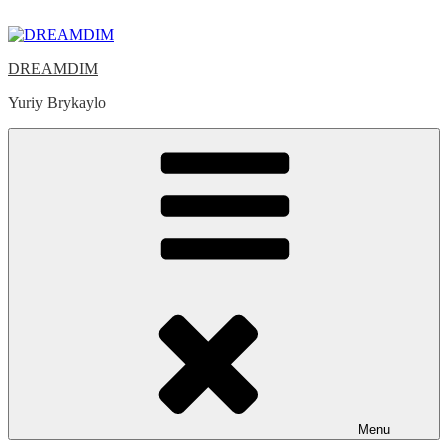
Skip
to
content
DREAMDIM
Yuriy Brykaylo
Menu