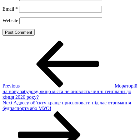
Email
*
Website
Post
Previous
Post
navigation
Previous
Мораторій
на нову забудову, якщо міста не оновлять чинні генплани до
кінця 2020 року?
Next
Next
Адресу об’єкту краще присвоювати під час отримання
Post
будпаспорта або МУО!