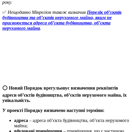
року.
✅
Нещодавно Мінрегіон також визначив
Перелік об’єктів
будівництва та об’єктів нерухомого майна, яким не
присвоюється адреса об’єкта будівництва, об’єкта
нерухомого майна
.
⭕️
Новий Порядок врегульовує визначення реквізитів
адреси об’єктів будівництва, об’єктів нерухомого майна, їх
унікальність.
У проекті Порядку визначено наступні терміни:
адреса
– адреса об’єкта будівництва, об’єкта нерухомого
майна;
вбудовані приміщення
– приміщення, що є частиною