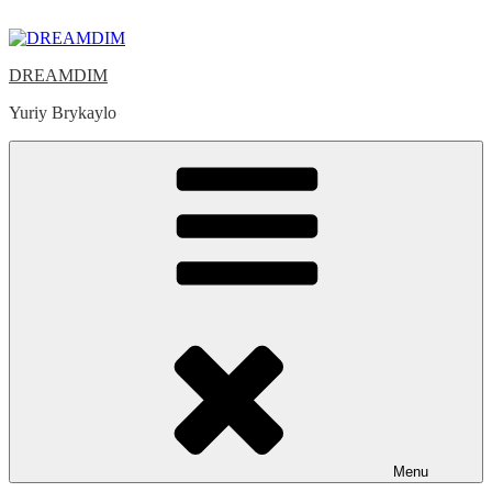
Skip
to
content
DREAMDIM
Yuriy Brykaylo
Menu