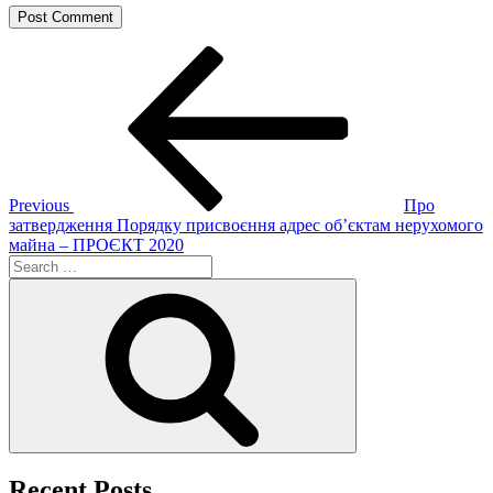
Post
Previous
Post
navigation
Previous
Про
затвердження Порядку присвоєння адрес об’єктам нерухомого
майна – ПРОЄКТ 2020
Search
for:
Search
Recent Posts