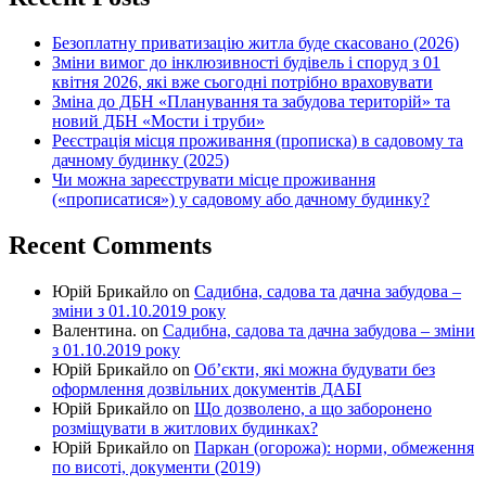
Безоплатну приватизацію житла буде скасовано (2026)
Зміни вимог до інклюзивності будівель і споруд з 01
квітня 2026, які вже сьогодні потрібно враховувати
Зміна до ДБН «Планування та забудова територій» та
новий ДБН «Мости і труби»
Реєстрація місця проживання (прописка) в садовому та
дачному будинку (2025)
Чи можна зареєструвати місце проживання
(«прописатися») у садовому або дачному будинку?
Recent Comments
Юрій Брикайло
on
Садибна, садова та дачна забудова –
зміни з 01.10.2019 року
Валентина.
on
Садибна, садова та дачна забудова – зміни
з 01.10.2019 року
Юрій Брикайло
on
Об’єкти, які можна будувати без
оформлення дозвільних документів ДАБІ
Юрій Брикайло
on
Що дозволено, а що заборонено
розміщувати в житлових будинках?
Юрій Брикайло
on
Паркан (огорожа): норми, обмеження
по висоті, документи (2019)