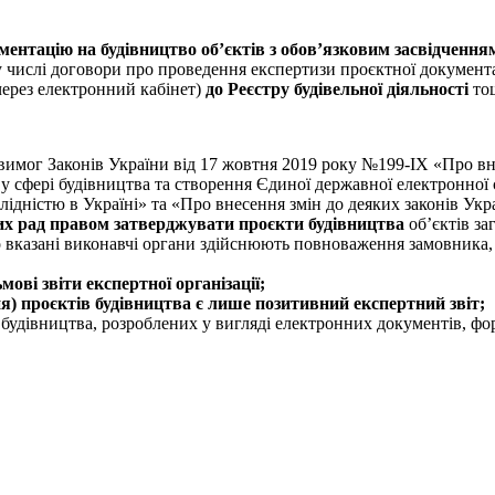
ентацію на будівництво об’єктів з обов’язковим засвідченням
 числі договори про проведення експертизи проєктної документац
 через електронний кабінет)
до Реєстру будівельної діяльності
то
вимог Законів України від 17 жовтня 2019 року №199-ІХ «Про вн
у сфері будівництва та створення Єдиної державної електронної 
алідністю в Україні» та «Про внесення змін до деяких законів У
ких рад правом затверджувати проєкти будівництва
об’єктів за
що вказані виконавчі органи здійснюють повноваження замовника,
ві звіти експертної організації;
я) проєктів будівництва є лише позитивний експертний звіт;
будівництва, розроблених у вигляді електронних документів, фо