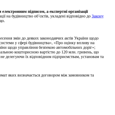
 електронним підписом, а експертні організації
ії на будівництво об’єктів, укладені відповідно до
Закону
що.
есення змін до деяких законодавчих актів України щодо
системи у сфері будівництва», «Про оцінку впливу на
країни щодо управління безпекою автомобільних доріг»;
гальною кошторисною вартістю до 120 млн. гривень, що
 не делегуючи їх відповідним підприємствам, установам та
рмат яких визначається договором між замовником та