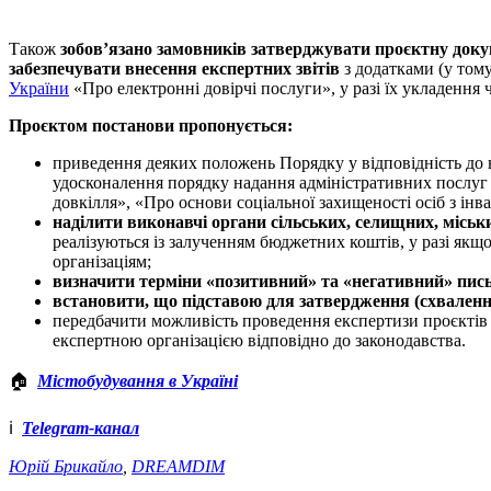
Також
зобов’язано замовників затверджувати проєктну докум
забезпечувати внесення експертних звітів
з додатками (у тому
України
«Про електронні довірчі послуги», у разі їх укладення
Проєктом постанови пропонується:
приведення деяких положень Порядку у відповідність до 
удосконалення порядку надання адміністративних послуг 
довкілля», «Про основи соціальної захищеності осіб з інв
наділити виконавчі органи сільських, селищних, місь
реалізуються із залученням бюджетних коштів, у разі як
організаціям;
визначити терміни «позитивний» та «негативний» письмо
встановити, що підставою для затвердження (схваленн
передбачити можливість проведення експертизи проєктів 
експертною організацією відповідно до законодавства.
🏠
Містобудування в Україні
ℹ️
Telegram-канал
Юрій Брикайло
,
DREAMDIM