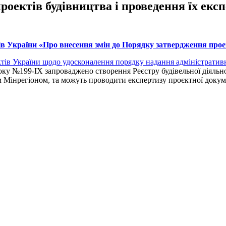
оектів будівництва і проведення їх екс
в України «Про внесення змін до Порядку затвердження проек
ктів України щодо удосконалення порядку надання адміністративн
оку №199-ІХ запроваджено створення Реєстру будівельної діяльно
м Мінрегіоном, та можуть проводити експертизу проєктної докуме