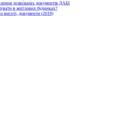
млення дозвільних документів ДАБІ
щувати в житлових будинках?
о висоті, документи (2019)