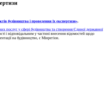
пертизи
тів будівництва і проведення їх експертизи»
.
их послуг у сфері будівництва та створення Єдиної державної
сті і відповідальним у частині внесення відомостей щодо
нтації на будівництво, є Мінрегіон.