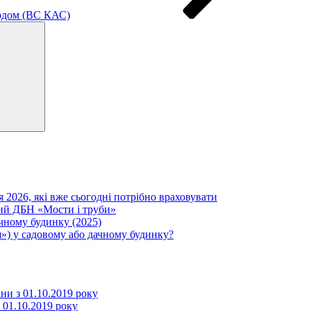
ходом (ВС КАС)
Search
я 2026, які вже сьогодні потрібно враховувати
вий ДБН «Мости і труби»
ачному будинку (2025)
») у садовому або дачному будинку?
іни з 01.10.2019 року
з 01.10.2019 року