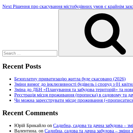
Next
Рішення про скасування містобудівних умов є крайнім за
Search
for:
Recent Posts
Безоплатну приватизацію житла буде скасовано (2026)
Зміни вимог до інклюзивності будівель і споруд з 01 квітн
Зміна до ДБН «Планування та забудова територій» та но
Реєстрація місця проживання (прописка) в садовому та д
Чи можна зареєструвати місце проживання («прописатися
Recent Comments
Юрій Брикайло
on
Садибна, садова та дачна забудова – зм
Валентина.
on
Садибна, садова та дачна забудова – зміни 