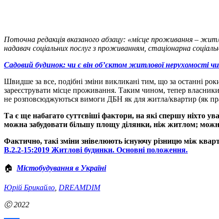
Поточна редакція вказаного абзацу: «місце проживання – житло
надавач соціальних послуг з проживанням, стаціонарна соціальн
Садовий будинок: чи є він об’єктом житлової нерухомості чи
Швидше за все, подібні зміни викликані тим, що за останні рок
зареєструвати місце проживання. Таким чином, тепер власники а
не розповсюджуються вимоги ДБН як для житла/квартир (як пра
Та є ще набагато суттєвіші фактори, на які спершу ніхто у
можна забудовати більшу площу ділянки, ніж житлом; можна
Фактично, такі зміни знівелюють існуючу різницю між квар
В.2.2-15:2019 Житлові будинки. Основні положення.
🏠
Містобудування в Україні
Юрій Брикайло
,
DREAMDIM
Ⓒ 2022