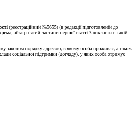
ості
(реєстраційний №5655) (в редакції підготовленій до
рема, абзац п’ятий частини першої статті 3 викласти в такій
му законом порядку адресою, в якому особа проживає, а також
клади соціальної підтримки (догляду), у яких особа отримує