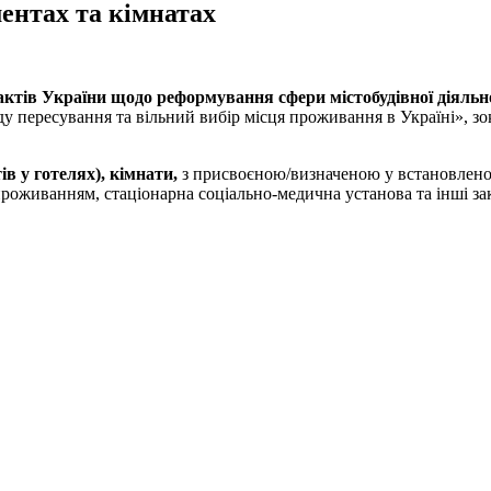
ентах та кімнатах
актів України щодо реформування сфери містобудівної діяльн
 пересування та вільний вибір місця проживання в Україні», зок
в у готелях), кімнати,
з присвоєною/визначеною у встановлено
проживанням, стаціонарна соціально-медична установа та інші за