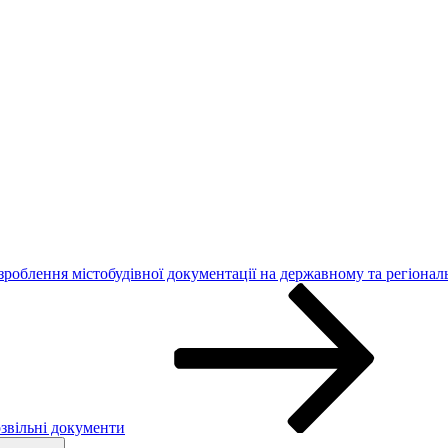
роблення містобудівної документації на державному та регіонал
озвільні документи
Search