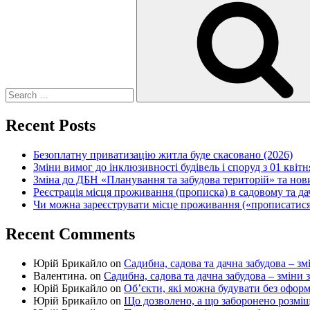
for:
Recent Posts
Безоплатну приватизацію житла буде скасовано (2026)
Зміни вимог до інклюзивності будівель і споруд з 01 квітн
Зміна до ДБН «Планування та забудова територій» та но
Реєстрація місця проживання (прописка) в садовому та д
Чи можна зареєструвати місце проживання («прописатися
Recent Comments
Юрій Брикайло
on
Садибна, садова та дачна забудова – зм
Валентина.
on
Садибна, садова та дачна забудова – зміни 
Юрій Брикайло
on
Об’єкти, які можна будувати без офор
Юрій Брикайло
on
Що дозволено, а що заборонено розмі