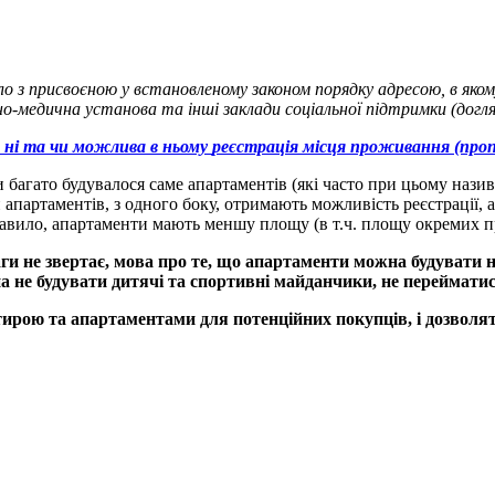
 з присвоєною у встановленому законом порядку адресою, в яком
о-медична установа та інші заклади соціальної підтримки (догляд
 ні та чи можлива в ньому
реєстрація місця проживання (про
и багато будувалося саме апартаментів (які часто при цьому наз
партаментів, з одного боку, отримають можливість реєстрації, а 
вило, апартаменти мають меншу площу (в т.ч. площу окремих при
ваги не звертає, мова про те, що апартаменти можна будувати
 не будувати дитячі та спортивні майданчики, не переймати
тирою та апартаментами для потенційних покупців, і дозвол