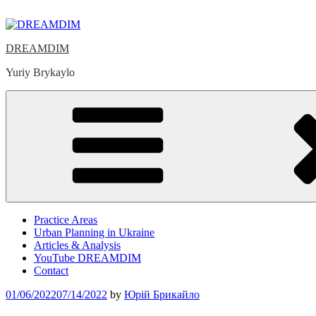
Skip
to
content
DREAMDIM
Yuriy Brykaylo
Practice Areas
Urban Planning in Ukraine
Articles & Analysis
YouTube DREAMDIM
Contact
Posted
01/06/2022
07/14/2022
by
Юрій Брикайло
on