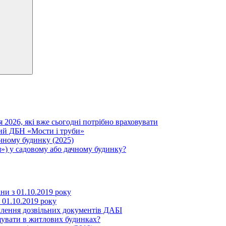
я 2026, які вже сьогодні потрібно враховувати
вий ДБН «Мости і труби»
ачному будинку (2025)
») у садовому або дачному будинку?
іни з 01.10.2019 року
з 01.10.2019 року
млення дозвільних документів ДАБІ
щувати в житлових будинках?