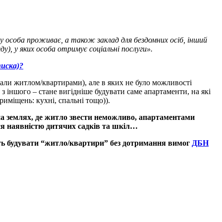
у особа проживає, а також заклад для бездомних осіб, інший
у), у яких особа отримує соціальні послуги».
писка)?
ивали житлом/квартирами), але в яких не було можливості
з іншого – стане вигідніше будувати саме апартаменти, на які
міщень: кухні, спальні тощо)).
 на землях, де житло звести неможливо, апартаментами
ся наявністю дитячих садків та шкіл…
ять будувати “житло/квартири” без дотримання вимог
ДБН