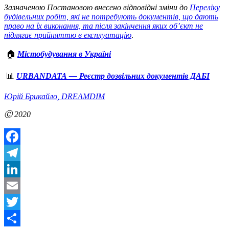
Зазначеною Постановою внесено відповідні зміни до
Переліку
будівельних робіт, які не потребують документів, що дають
право на їх виконання, та після закінчення яких об’єкт не
підлягає прийняттю в експлуатацію
.
🏠
Містобудування в Україні
📊
URBANDATA — Реєстр дозвільних документів ДАБІ
Юрій Брикайло, DREAMDIM
Ⓒ 2020
Facebook
Telegram
LinkedIn
Email
Twitter