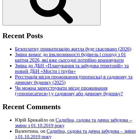
Recent Posts
Безоплатну приватизацію житла буде скасовано (2026)
Зміни вимог до інклюзивності будівель і споруд з 01
квітня 2026, які вже сьогодні потрібно враховувати
Зміна до ДБН «Планування та забудова територій» та
новий ДБН «Мости і труби»
Реєстрація місця проживання (прописка) в садовому та
дачному будинку (2025)
Чи можна зареєструвати місце проживання
(«прописатися») у садовому або дачному будинку?
Recent Comments
Юрій Брикайло
on
Садибна, садова та дачна забудова –
зміни з 01.10.2019 року
Валентина.
on
Садибна, садова та дачна забудова – зміни
з 01.10.2019 року