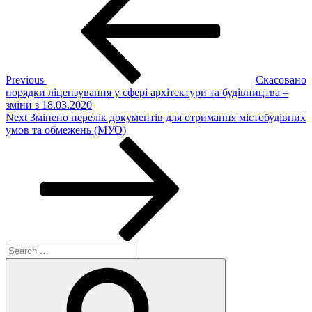
navigation
Previous
Скасовано
порядки ліцензування у сфері архітектури та будівництва –
зміни з 18.03.2020
Next
Next
Змінено перелік документів для отримання містобудівних
Post
умов та обмежень (МУО)
Search
for:
Search