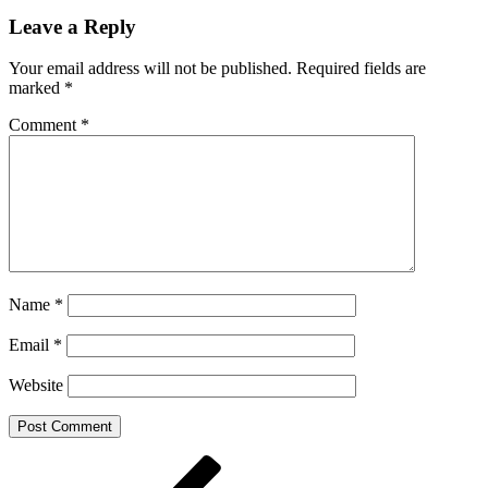
Share
Leave a Reply
Your email address will not be published.
Required fields are
marked
*
Comment
*
Name
*
Email
*
Website
Post
Previous
Post