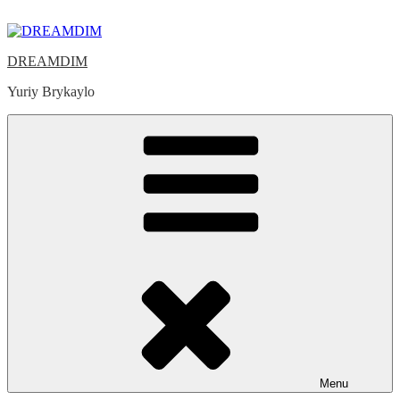
Skip
to
content
DREAMDIM
Yuriy Brykaylo
Menu