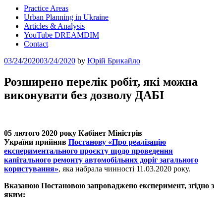
Practice Areas
Urban Planning in Ukraine
Articles & Analysis
YouTube DREAMDIM
Contact
Posted
03/24/2020
03/24/2020
by
Юрій Брикайло
on
Розширено перелік робіт, які можна
виконувати без дозволу ДАБІ
05 лютого 2020 року
Кабінет Міністрів
України прийняв
Постанову «Про реалізацію
експериментального проєкту щодо проведення
капітального ремонту автомобільних доріг загального
користування»
, яка набрала чинності 11.03.2020 року.
Вказаною Постановою запроваджено експеримент, згідно з
яким: