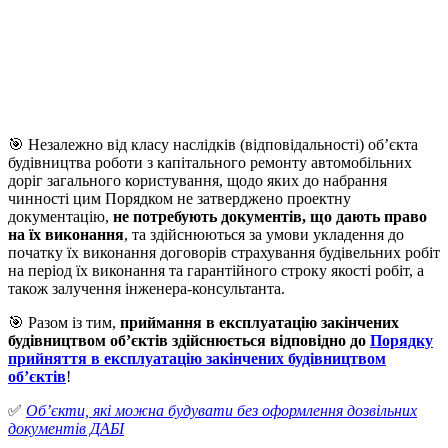
🎯 Незалежно від класу наслідків (відповідальності) об’єкта
будівництва роботи з капітального ремонту автомобільних
доріг загального користування, щодо яких до набрання
чинності цим Порядком не затверджено проектну
документацію,
не потребують документів, що дають право
на їх виконання
, та здійснюються за умови укладення до
початку їх виконання договорів страхування будівельних робіт
на період їх виконання та гарантійного строку якості робіт, а
також залучення інженера-консультанта.
🎯 Разом із тим,
приймання в експлуатацію закінчених
будівництвом об’єктів здійснюється відповідно до
Порядку
прийняття в експлуатацію закінчених будівництвом
об’єктів
!
✅
Об’єкти, які можна будувати без оформлення дозвільних
документів ДАБІ