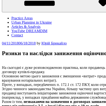
Practice Areas
Urban Planning in Ukraine
Articles & Analysis
YouTube DREAMDIM
Contact
Posted
04/11/2018
06/18/2018
by
Юрій Брикайло
on
Ризики та наслідки заниження оціночно
На сьогодні є дуже розповсюдженою практика, коли продавець н
договору купівлі-продажу.
Основною метою цього заниження є зменшення «витрат» продавця
врахування нотаріальних витрат)
.
Проте, у випадках, передбачених п. 172.1 ст. 172 ПКУ, коли от
Згідно чинного законодавства України, більшу частину цих витр
продавці виступають ініціаторами заниження оціночної вартості,
(наприклад, у випадках придбання майна державним службовц
Разом із тим,
незважаючи на зазначення в договорах занижено
вища від оціночної у 3-5, а іноді і більше ніж у 10-ть разів
.