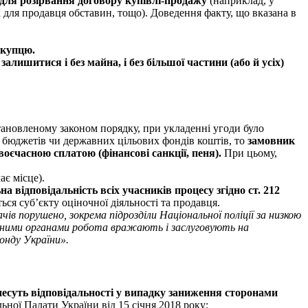
для розірвання договору
купівлі-продажу
(наприклад, у
ких для продавця обставин, тощо). Доведення факту, що вказана в
окупцю.
лишитися і без майна, і без більшої частини (або й усіх)
встановленому законом порядку, при укладенні угоди було
о бюджетів чи державних цільових фондів коштів, то
замовник
оєчасною сплатою (фінансові санкції, пеня).
При цьому,
ає місце)
.
а відповідальність всіх учасників процесу згідно ст. 212
ься суб’єкту оціночної діяльності та продавця.
чів порушено, зокрема підрозділи Національної поліції за низкою
оронними органами робота вражають і заслуговують на
онду України».
е несуть відповідальності у випадку заниження сторонами
ьної Палати України від 15 січня 2018 року: