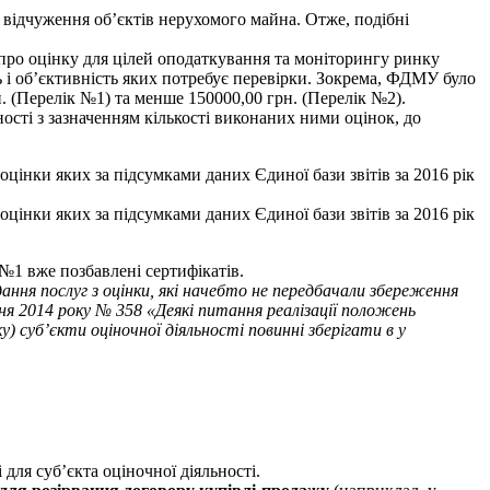
в відчуження об’єктів нерухомого майна
. Отже, подібні
 про оцінку для цілей оподаткування та моніторингу ринку
ть і об’єктивність яких потребує перевірки. Зокрема, ФДМУ було
н. (Перелік №1) та менше 150000,00 грн. (Перелік №2).
ності з зазначенням кількості виконаних ними оцінок, до
оцінки яких за підсумками даних Єдиної бази звітів за 2016 рік
оцінки яких за підсумками даних Єдиної бази звітів за 2016 рік
 №1 вже позбавлені сертифікатів.
ання послуг з оцінки, які начебто не передбачали збереження
пня 2014 року № 358 «Деякі питання реалізації положень
) суб’єкти оціночної діяльності повинні зберігати в у
 і для суб’єкта оціночної діяльності.