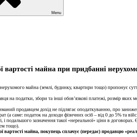
Menu
ї вартості майна при придбанні нерухом
ерухомого майна (землі, будинку, квартири тощо) пропонує сутт
 на податки, збори та інші обов’язкові платежі, розмір яких мо
риманий продавцем дохід не підлягає оподаткуванню, про занижен
ат (а саме:
податок на доходи фізичних осіб – від 0 до 5% та вій
 і подальшого зазначення такої «нереальної» ціни в договорах. Є
ем тощо).
ї вартості майна, покупець сплачує (передає) продавцю «реал