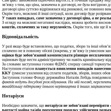
Сам факт заниження оціночної вартості, а точніше продажу нер
зв’язку з тим, що ціна, зазначена в договорі, не була вигідною 
договорі ціна суттєво відрізнялася від ринкової, не повинно ви
Окрім того, можливі й інші ситуації, коли договір буде розірва
У таких випадках, саме зазначена у договорі ціна, а не ре
З огляду на можливі негативні наслідки, можна зробити висно
коштів
, сплачених за таку нерухомість
. Окрім того, він ще й
Відповідальність
У разі якщо буде встановлено, що податки, збори та інші обов’
сплачено не в повному обсязі (зокрема, у зв’язку із умисним 
оцінки буде зобов’язаний компенсувати різницю несплачених 
оцінювач буде нести адміністративну чи навіть кримінальну від
За словами заступника голови ФДМУ, спершу санкції торкнуться
Наступним етапом
планується виявлення випадків нанесення д
ККУ
(умисне ухилення від сплати податків, зборів, інших обов’
Заступник голови Фонду держмайна Наталія Лебідь повідомил
фактів ведуть досудові розслідування. На мій погляд, перспек
якнайбільшу підтримку їхнього керівництва й інших зацікавлени
Нотаріуси
Необхідно зазначити, що
нотаріуси не зобов’язані перевіряти 
вартості майна та/або порушення порядку здійснення розрах