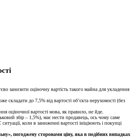
ості
єво занизити оціночну вартість такого майна для укладення
же складати до 7,5% від вартості об’єкта нерухомості
(без
ня оціночної вартості мова, як правило, не йде.
ськовий збір – 1,5%
), має нести продавець, ось чому саме
 ситуації, коли в заниженні вартості ініціюють і покупці
ьну», погоджену сторонами ціну, яка в подібних випадках