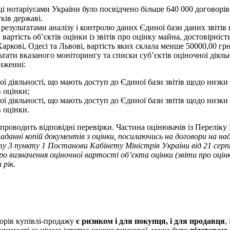
ці нотаріусами України було посвідчено більше 640 000 договорі
ків державі.
результатами аналізу і контролю даних Єдиної бази даних звітів
артість об’єктів оцінки із звітів про оцінку майна, достовірніс
Харкові, Одесі та Львові, вартість яких склала менше 50000,00 гр
льтати вказаного моніторингу та
списки суб’єктів оціночної діяль
ниженні:
ої діяльності, що мають доступ до Єдиної бази звітів щодо низки 
в оцінки;
ої діяльності, що мають доступ до Єдиної бази звітів щодо низки 
в оцінки.
проводить відповідні перевірки.
Частина оцінювачів із Переліку
анні копій документів з оцінки, посилаючись на договори на над
кту 3 пункту 1 Постанови Кабінету Міністрів України від 21 сер
о визначення оціночної вартості об’єкта оцінки (звіти про оцінку
 рік.
ворів купівлі-продажу
є ризиком і для покупця, і для продавця
,