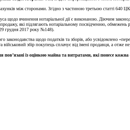
ахунків між сторонами. Згідно з частиною третьою статті 640 ЦК
уса щодо вчинення нотаріальної дії є виконаною.
Діючим законо
-продажу,
які підлягають нотаріальному посвідченню,
обмежень р
29 грудня 2017 року №148).
о законодавства щодо податків та зборів, або усвідомлено «пере
та військовий збір покупець сплачує від імені продавця, а отже
я пов’язані із оцінкою майна та витратами, які понесe кожна