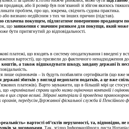
ухомості за ціною істотно нижче ринкової,
може бути
підставою 
для продавця, або її розмір був пов’язаний зі збігом якихось тяж
кликати проблем, про що, зокрема, свідчить судова практика.
но або визнано недійсним з тих чи інших причин (підстав).
ально сплачена покупцем, підлягатиме поверненню продавцем п
вок, що
заниження є значним ризиком для покупця, який може за
 може бути притягнутий до відповідальності.
язкові платежі, що входять в систему оподаткування і введені у 
заниження вартості), що призвели до фактичного ненадходження д
коштів, а також відшкодувати шкоду, завдану державі їх несв
повідальність.
 лише оцінювачів – їх будуть позбавляти сертифікатів
(що вже м
ержаві збитків у вигляді недоплати податків, а це вже спільн
язкових платежів). Варто зауважити, що в більшій мірі це стосуєт
а, що
«кримінальні справи щодо низки оціночних компаній і оцінюва
тиви в цих справ великі. Зібрані матеріали й проведена правоох
х органів, передусім Державної фіскальної служби й Пенсійного ф
«реальність» вартості об’єктів нерухомості, та, відповідно, н
унків за договорами
.
Так, згідно Інформаційного листа Нотаріал