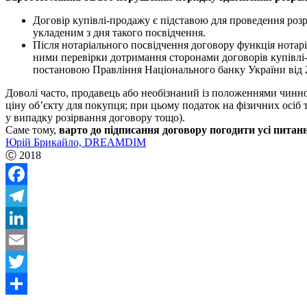
Договір купівлі-продажу є підставою для проведення розр
укладеним з дня такого посвідчення.
Після нотаріального посвідчення договору функція нотарі
ними перевірки дотримання сторонами договорів купівлі
постановою Правління Національного банку України від 
Доволі часто, продавець або необізнаний із положеннями чинног
ціну об’єкту для покупця; при цьому податок на фізичних осіб 
у випадку розірвання договору тощо).
Саме тому,
варто до підписання договору погодити усі питанн
Юрій Брикайло, DREAMDIM
Ⓒ
2018
Facebook
Telegram
LinkedIn
Email
Twitter
Share