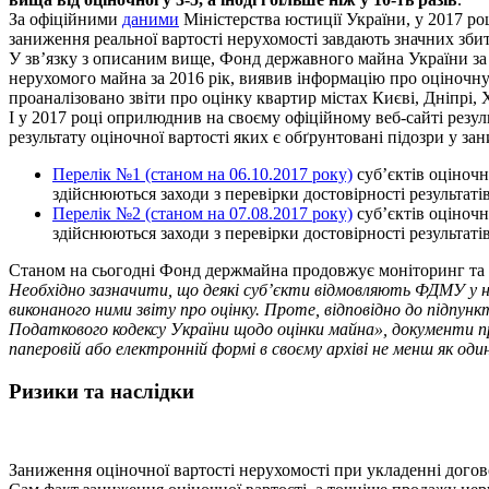
За офіційними
даними
Міністерства юстиції України,
у 2017 ро
заниження реальної вартості нерухомості завдають значних збит
У зв’язку з описаним вище, Фонд державного майна України за 
нерухомого майна за 2016 рік, виявив інформацію про оціночну в
проаналізовано звіти про оцінку квартир містах Києві, Дніпрі, 
І у 2017 році оприлюднив на своєму офіційному веб-сайті резу
результату оціночної вартості яких є обґрунтовані підозри у за
Перелік №1 (станом на 06.10.2017 року)
суб’єктів оціночн
здійснюються заходи з перевірки достовірності результаті
Перелік №2 (станом на 07.08.2017 року)
суб’єктів оціночн
здійснюються заходи з перевірки достовірності результаті
Станом на сьогодні Фонд держмайна продовжує моніторинг та 
Необхідно зазначити, що деякі суб’єкти відмовляють ФДМУ у над
виконаного ними звіту про оцінку. Проте, відповідно до підпун
Податкового кодексу України щодо оцінки майна»,
документи пр
паперовій або електронній формі в своєму архіві не менш як один
Ризики та наслідки
Заниження оціночної вартості нерухомості при укладенні дого