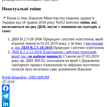
Неактуальні зміни
📍 Разом із тим, Наказом Міністерства охорони здоров’я
України від 18 травня 2018 року №952 внесено
зміни, які
посилаються на два ДБН, які не є чинними на сьогодні, а
саме:
ДБН
В.2.5-28-2006 Природне і штучне освітлення, який
втратив чинність 01.03.2019 року, у зв’язку з
введенням
в дію
ДБН В.2.5-28:2018
Природне і штучне освітлення;
ДБН Б.2.2-12:2018 Планування і забудова територій,
який так і
не набрав чинності
.
Станом на 07.03.2019
року діє ДБН 360-92, посилання на який з Державних
санітарних правил планування та забудови населених
пунктів було вилучено саме зазначеним Наказом.
Юрій Брикайло, DREAMDIM
Ⓒ
2019
Facebook
Telegram