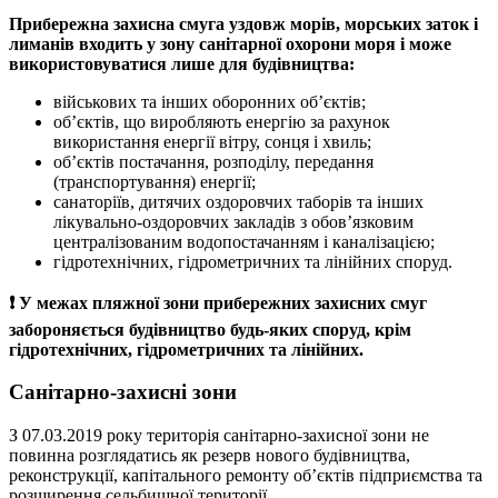
Прибережна захисна смуга уздовж морів, морських заток і
лиманів входить у зону санітарної охорони моря і може
використовуватися лише для будівництва:
військових та інших оборонних об’єктів;
об’єктів, що виробляють енергію за рахунок
використання енергії вітру, сонця і хвиль;
об’єктів постачання, розподілу, передання
(транспортування) енергії;
санаторіїв, дитячих оздоровчих таборів та інших
лікувально-оздоровчих закладів з обов’язковим
централізованим водопостачанням і каналізацією;
гідротехнічних, гідрометричних та лінійних споруд.
❗️ У межах пляжної зони прибережних захисних смуг
забороняється будівництво будь-яких споруд, крім
гідротехнічних, гідрометричних та лінійних.
Санітарно-захисні зони
З 07.03.2019 року територія санітарно-захисної зони не
повинна розглядатись як резерв нового будівництва,
реконструкції, капітального ремонту об’єктів підприємства та
розширення сельбищної території.