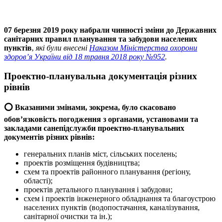
07 березня 2019 року набрали чинності зміни до Державних
санітарних правил планування та забудови населених
пунктів
,
які були внесені
Наказом Міністерства охорони
здоров’я України від 18 травня 2018 року №952
.
Проектно-планувальна документація різних
рівнів
⭕️ Вказаними змінами, зокрема, було скасовано
о
бов’язковість погодження з органами, установами та
закладами санепідслужби проектно-планувальних
документів різних рівнів:
генеральних планів міст, сільських поселень;
проектів розміщення будівництва;
схем та проектів районного планування (регіону,
області);
проектів детального планування і забудови;
схем і проектів інженерного обладнання та благоустрою
населених пунктів (водопостачання, каналізування,
санітарної очистки та ін.);