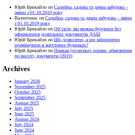
Юрій Брикайло
on
Садибна, садова та дачна забудова –
зміни з 01.10.2019 року
Валентина.
on
Садибна, садова та дачна забудова – зміни
з 01.10.2019 року
Юрій Брикайло
on
Об’єкти, які можна будувати без
оформлення дозвільних документів ДАБІ
Юрій Брикайло
on
Що дозволено, а що заборонено
розміщувати в житлових будинках?
Юрій Брикайло
on
Паркан (огорожа): норми, обмеження
по висоті, документи (2019)
Archives
January 2026
November 2025
October 2025
September 2025
August 2025
July 2025
June 2025
August 2024
July 2024
June 2024