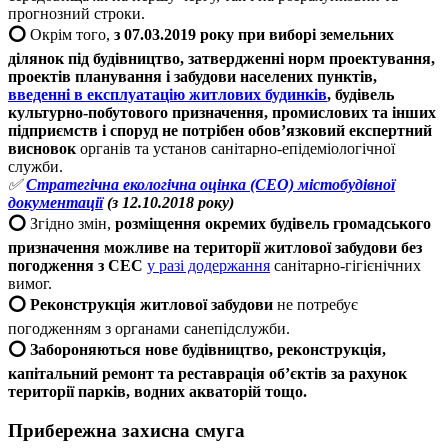
прогнозний строки.
⭕️
Окрім того,
з 07.03.2019 року
при виборі земельних
ділянок під будівництво, затвердженні норм проектування,
проектів планування і забудови населених пунктів,
введенні в експлуатацію житлових будинків
, будівель
культурно-побутового призначення, промислових та інших
підприємств і споруд
не потрібен обов’язковий експертний
висновок
органів та установ санітарно-епідеміологічної
служби.
✅
Стратегічна екологічна оцінка (СЕО) містобудівної
документації
(з 12.10.2018 року)
⭕️
Згідно змін,
р
озміщення окремих будівель громадського
призначення можливе на території житлової забудови без
погодження з СЕС
у разі додержання
санітарно-гігієнічних
вимог.
⭕️
Реконструкція житлової забудови
не потребує
погодженням з органами санепідслужби.
⭕️
Забороняються нове будівництво, реконструкція,
капітальний ремонт та реставрація об’єктів за рахунок
території парків, водних акваторій тощо.
Прибережна захисна смуга