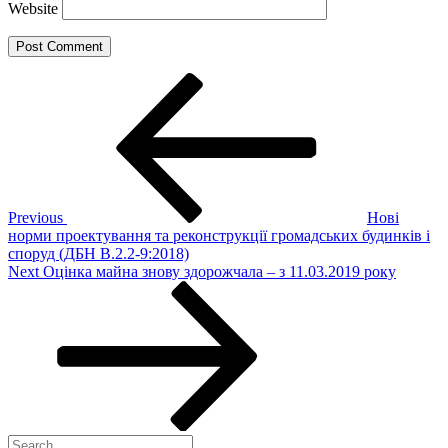
Website
Post
Previous
Post
navigation
Previous
Нові
норми проектування та реконструкції громадських будинків і
споруд (ДБН В.2.2-9:2018)
Next
Next
Оцінка майна знову здорожчала – з 11.03.2019 року
Post
Search