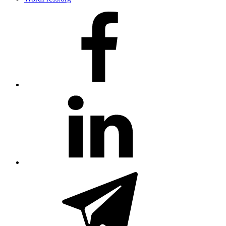
#80
(no
title)
#81
(no
title)
#3381
(no
title)