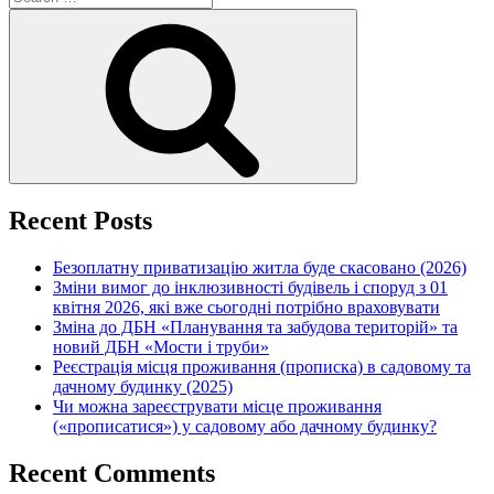
for:
Search
Recent Posts
Безоплатну приватизацію житла буде скасовано (2026)
Зміни вимог до інклюзивності будівель і споруд з 01
квітня 2026, які вже сьогодні потрібно враховувати
Зміна до ДБН «Планування та забудова територій» та
новий ДБН «Мости і труби»
Реєстрація місця проживання (прописка) в садовому та
дачному будинку (2025)
Чи можна зареєструвати місце проживання
(«прописатися») у садовому або дачному будинку?
Recent Comments