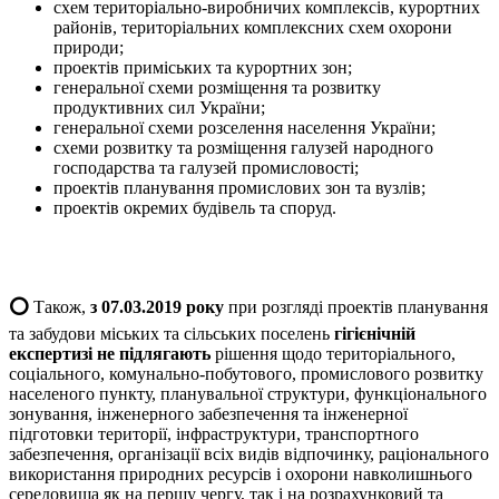
схем територіально-виробничих комплексів, курортних
районів, територіальних комплексних схем охорони
природи;
проектів приміських та курортних зон;
генеральної схеми розміщення та розвитку
продуктивних сил України;
генеральної схеми розселення населення України;
схеми розвитку та розміщення галузей народного
господарства та галузей промисловості;
проектів планування промислових зон та вузлів;
проектів окремих будівель та споруд.
⭕️
Також,
з 07.03.2019 року
при розгляді проектів планування
та забудови міських та сільських поселень
гігієнічній
експертизі не підлягають
рішення щодо територіального,
соціального, комунально-побутового, промислового розвитку
населеного пункту, планувальної структури, функціонального
зонування, інженерного забезпечення та інженерної
підготовки території, інфраструктури, транспортного
забезпечення, організації всіх видів відпочинку, раціонального
використання природних ресурсів і охорони навколишнього
середовища як на першу чергу, так і на розрахунковий та