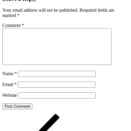
Your email address will not be published.
Required fields are
marked
*
Comment
*
Name
*
Email
*
Website
Post
Previous
Post
navigation