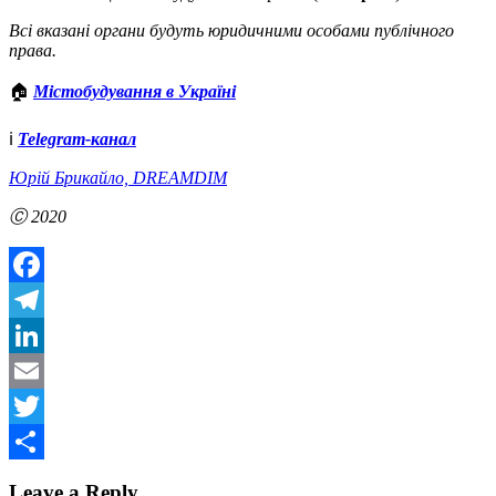
Всі вказані органи будуть юридичними особами публічного
права.
🏠
Містобудування в Україні
ℹ️
Telegram-канал
Юрій Брикайло, DREAMDIM
Ⓒ 2020
Facebook
Telegram
LinkedIn
Email
Twitter
Share
Leave a Reply