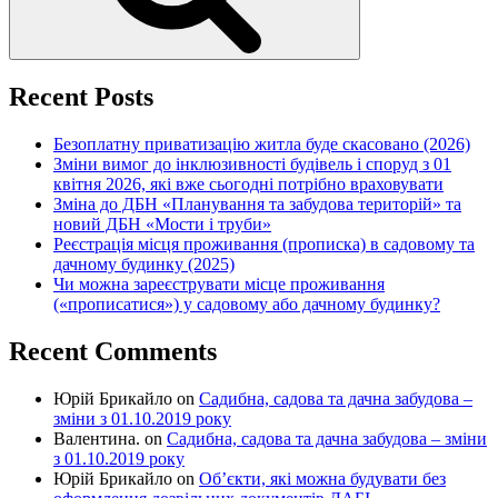
Recent Posts
Безоплатну приватизацію житла буде скасовано (2026)
Зміни вимог до інклюзивності будівель і споруд з 01
квітня 2026, які вже сьогодні потрібно враховувати
Зміна до ДБН «Планування та забудова територій» та
новий ДБН «Мости і труби»
Реєстрація місця проживання (прописка) в садовому та
дачному будинку (2025)
Чи можна зареєструвати місце проживання
(«прописатися») у садовому або дачному будинку?
Recent Comments
Юрій Брикайло
on
Садибна, садова та дачна забудова –
зміни з 01.10.2019 року
Валентина.
on
Садибна, садова та дачна забудова – зміни
з 01.10.2019 року
Юрій Брикайло
on
Об’єкти, які можна будувати без