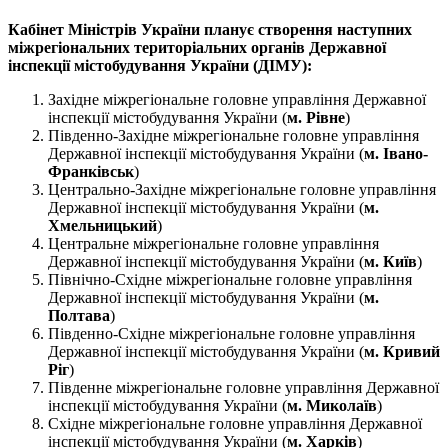
Кабінет Міністрів України планує створення наступних
міжрегіональних територіальних органів Державної
інспекції містобудування України (ДІМУ):
Західне міжрегіональне головне управління Державної
інспекції містобудування України (
м. Рівне
)
Південно-Західне міжрегіональне головне управління
Державної інспекції містобудування України (
м. Івано-
Франківськ
)
Центрально-Західне міжрегіональне головне управління
Державної інспекції містобудування України (
м.
Хмельницький
)
Центральне міжрегіональне головне управління
Державної інспекції містобудування України (
м. Київ
)
Північно-Східне міжрегіональне головне управління
Державної інспекції містобудування України (
м.
Полтава
)
Південно-Східне міжрегіональне головне управління
Державної інспекції містобудування України (
м. Кривий
Ріг
)
Південне міжрегіональне головне управління Державної
інспекції містобудування України (
м. Миколаїв
)
Східне міжрегіональне головне управління Державної
інспекції містобудування України (
м. Харків
)