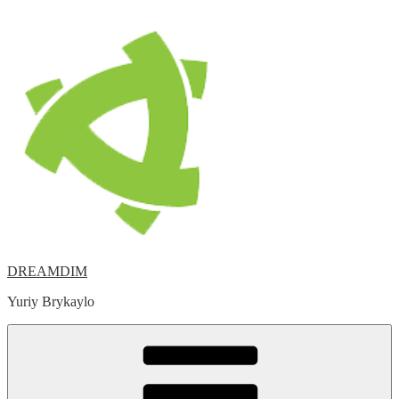
Skip
to
content
DREAMDIM
Yuriy Brykaylo