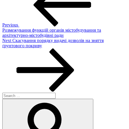
Previous
Розмежування функцій органів містобудування та
архітектурно-містобудівні ради
Next
Next
Скасування порядку видачі дозволів на зняття
Post
ґрунтового покриву
Search
for:
Search