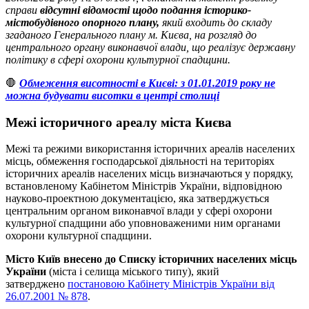
справи
відсутні відомості щодо подання історико-
містобудівного опорного плану,
який входить до складу
згаданого Генерального плану м. Києва, на розгляд до
центрального органу виконавчої влади, що реалізує державну
політику в сфері охорони культурної спадщини.
🛑
Обмеження висотності в Києві: з 01.01.2019 року не
можна будувати висотки в центрі столиці
Межі історичного ареалу міста Києва
Межі та режими використання історичних ареалів населених
місць, обмеження господарської діяльності на територіях
історичних ареалів населених місць визначаються у порядку,
встановленому Кабінетом Міністрів України, відповідною
науково-проектною документацією, яка затверджується
центральним органом виконавчої влади у сфері охорони
культурної спадщини або уповноваженими ним органами
охорони культурної спадщини.
Місто Київ внесено до Списку історичних населених місць
України
(міста і селища міського типу), який
затверджено
постановою Кабінету Міністрів України від
26.07.2001 № 878
.