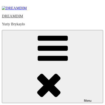
Skip
to
content
DREAMDIM
Yuriy Brykaylo
Menu