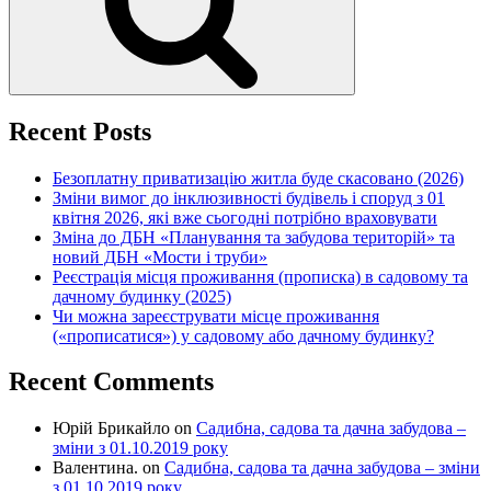
Recent Posts
Безоплатну приватизацію житла буде скасовано (2026)
Зміни вимог до інклюзивності будівель і споруд з 01
квітня 2026, які вже сьогодні потрібно враховувати
Зміна до ДБН «Планування та забудова територій» та
новий ДБН «Мости і труби»
Реєстрація місця проживання (прописка) в садовому та
дачному будинку (2025)
Чи можна зареєструвати місце проживання
(«прописатися») у садовому або дачному будинку?
Recent Comments
Юрій Брикайло
on
Садибна, садова та дачна забудова –
зміни з 01.10.2019 року
Валентина.
on
Садибна, садова та дачна забудова – зміни
з 01.10.2019 року