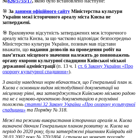
№
826/5755/17
,
якою було встановлено настпуне:
🎯
За
даними офіційного сайту
Міністерства культури
України межі історичного ареалу міста Києва не
затверджені.
🎯 Враховуючи відсутність затверджених меж історичного
ареалу міста Києва, за що частково відповідає безпосередньо
Міністерство культури України, позивач мав підстави
вважати, що
надання дозволів на проведення робіт на
пам’ятках місцевого значення належить до повноважень
органу охорони культурної спадщини Київської міської
державної адміністрації
(п. 13 ч. 1
ст. 6 Закону України «Про
охорону культурної спадщини»
).
З аналізу наведених норм вбачається, що Генеральний план м.
Києва є основним видом містобудівної документації на
місцевому рівні, яка затверджується Київською міською радою
та не є науково-проектною документацією в розумінні
положень
статті 32 Закону України «Про охорону культурної
спадщини»
та Порядку № 318.
Межі та режими використання історичних ареалів м. Києва
визначені діючим Генеральним планом розвитку м. Києва на
період до 2020 року, були затверджені рішенням Київради від
28.03.2002 року № 370/1804, і станом на момент розгляду