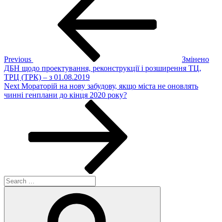
Post
navigation
Previous
Змінено
ДБН щодо проектування, реконструкції і розширення ТЦ,
ТРЦ (ТРК) – з 01.08.2019
Next
Next
Мораторій на нову забудову, якщо міста не оновлять
Post
чинні генплани до кінця 2020 року?
Search
for:
Search