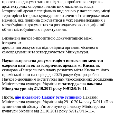
проектною документацією під час розроблення історико-
архітектурних опорних планів цих населених місць.
Історичний ареал є спеціально виділеною у населеному місці
територією історико-культурного значення із затвердженими
межами, яка повинна фіксуватися в усіх землевпорядних і
містобудівних документах та розглядатися як специфічний
об’єкт містобудівного проектування.
Визначені науково-проектною документацією межі
історичних
ареалів погоджуються відповідним органом місцевого
самоврядування та затверджуються Мінкультури.
Науково-проектна документація з визначення меж зон
охорони пам’яток та історичних ареалів м. Києва,
як
складова «Генерального плану розвитку міста Києва та його
приміської зони на період до 2025 року» була розроблена
Науково-дослідним інститутом пам’яткоохоронних досліджень
Міністерства культури України та
затверджена наказом
Мінкультури від 21.10.2011 року №912/0/16-11.
Проте,
дію вказаного Наказу було зупинено
Наказом
Міністерства культури України від 29.10.2014 року №911 «Про
зупинення дії абзацу п’ятого пункту І наказу Міністерства
культури України від 21.10.2011 року №912/0/16-11».