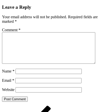
Share
Leave a Reply
Your email address will not be published.
Required fields are
marked
*
Comment
*
Name
*
Email
*
Website
Post
Previous