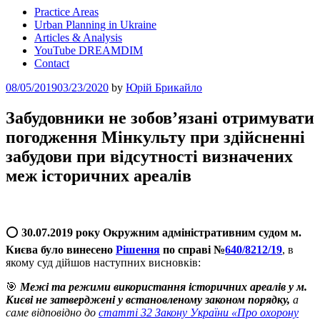
Practice Areas
Urban Planning in Ukraine
Articles & Analysis
YouTube DREAMDIM
Contact
Posted
08/05/2019
03/23/2020
by
Юрій Брикайло
on
Забудовники не зобов’язані отримувати
погодження Мінкульту при здійсненні
забудови при відсутності визначених
меж історичних ареалів
⭕️
30.07.2019 року Окружним адміністративним судом м.
Києва було винесено
Рішення
по справі №
640/8212/19
, в
якому суд дійшов наступних висновків:
🎯
Межі та режими використання історичних ареалів у м.
Києві не затверджені у встановленому законом порядку,
а
саме відповідно до
статті 32 Закону України «Про охорону