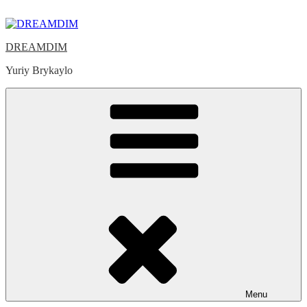
Skip
to
content
DREAMDIM
Yuriy Brykaylo
Menu