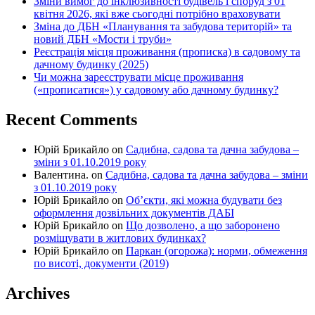
Зміни вимог до інклюзивності будівель і споруд з 01
квітня 2026, які вже сьогодні потрібно враховувати
Зміна до ДБН «Планування та забудова територій» та
новий ДБН «Мости і труби»
Реєстрація місця проживання (прописка) в садовому та
дачному будинку (2025)
Чи можна зареєструвати місце проживання
(«прописатися») у садовому або дачному будинку?
Recent Comments
Юрій Брикайло
on
Садибна, садова та дачна забудова –
зміни з 01.10.2019 року
Валентина.
on
Садибна, садова та дачна забудова – зміни
з 01.10.2019 року
Юрій Брикайло
on
Об’єкти, які можна будувати без
оформлення дозвільних документів ДАБІ
Юрій Брикайло
on
Що дозволено, а що заборонено
розміщувати в житлових будинках?
Юрій Брикайло
on
Паркан (огорожа): норми, обмеження
по висоті, документи (2019)
Archives