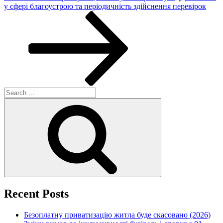
Post
у сфері благоустрою та періодичність здійснення перевірок
Search
for:
Search
Recent Posts
Безоплатну приватизацію житла буде скасовано (2026)