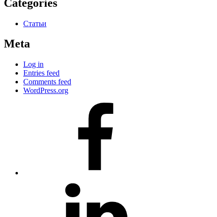
Categories
Статьи
Meta
Log in
Entries feed
Comments feed
WordPress.org
#80
(no
title)
#81
(no
title)