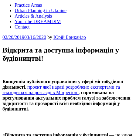
Practice Areas
Urban Planning in Ukraine
Articles & Analysis
YouTube DREAMDIM
Contact
Posted
02/20/2019
03/16/2020
by
Юрій Брикайло
on
Відкрита та доступна інформація у
будівництві!
Концепція публічного управління у сфері містобудівної
діяльності
,
проект якої наразі розроблено експертами та
знаходиться на розгляді в Мінрегіоні
,
спрямована на
врегулювання актуальних проблем галузі та забезпечення
відкритості та прозорості всієї необхідної інформації у
будівництві.
«
Відкрита та доступна інформація у будівництві
— це ключ