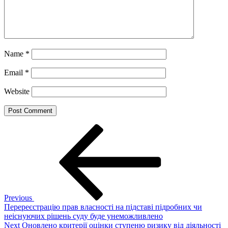
Name
*
Email
*
Website
Post
Previous
Post
navigation
Previous
Перереєстрацію прав власності на підставі підробних чи
неіснуючих рішень суду буде унеможливлено
Next
Next
Оновлено критерії оцінки ступеню ризику від діяльності