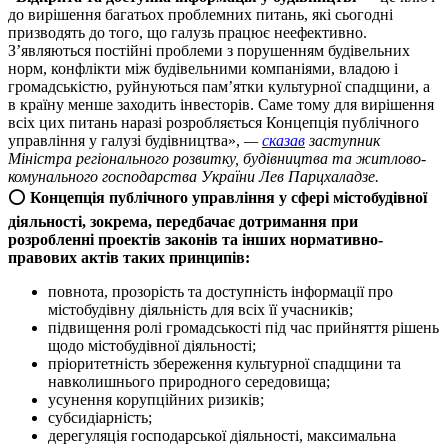
до вирішення багатьох проблемних питань, які сьогодні
призводять до того, що галузь працює неефективно.
З’являються постійні проблеми з порушенням будівельних
норм, конфлікти між будівельними компаніями, владою і
громадськістю, руйнуються пам’ятки культурної спадщини, а
в країну менше заходить інвесторів. Саме тому для вирішення
всіх цих питань наразі розробляється Концепція публічного
управління у галузі будівництва»,
—
сказав
заступник
Міністра регіонального розвитку, будівництва та житлово-
комунального господарства України Лев Парцхаладзе.
⭕️
Концепція публічного управління у сфері містобудівної
діяльності, зокрема, передбачає дотримання при
розробленні проектів законів та інших нормативно-
правових актів таких принципів:
повнота, прозорість та доступність інформації про
містобудівну діяльність для всіх її учасників;
підвищення ролі громадськості під час прийняття рішень
щодо містобудівної діяльності;
пріоритетність збереження культурної спадщини та
навколишнього природного середовища;
усунення корупційних ризиків;
субсидіарність;
дерегуляція господарської діяльності, максимальна