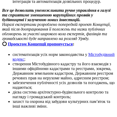
інтеграція та автоматизація дозвільних процедур.
Все це дозволить унеможливити ручне управління в галузі
та сприятиме зменшенню корупційних проявів у
будівництві і залученню нових інвестицій.
Наразі експертами розроблено попередній проект Концепції,
який після доопрацювання її положень та низки публічних
обговорень за участі широкого кола експертів, фахівців та
громадськості буде направлено на розгляд Уряду.
⭕️
Проектом Концепції пропонується
:
систематизація усіх норм законодавства у
Містобудівний
кодекс
;
створення Містобудівного кадастру та його взаємодія з
іншими офіційними кадастрами та реєстрами, зокрема,
Державним земельним кадастром, Державним реєстром
речових прав на нерухоме майно, адресним реєстром;
забезпечення публічності усіх дозволів та погоджень, що
надаються;
дієва система архітектурно-будівельного контролю та
нагляду і громадський контроль;
захист та охорона від забудови культурних пам’яток та
інші важливі зміни.