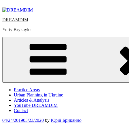
Skip
to
content
DREAMDIM
Yuriy Brykaylo
Practice Areas
Urban Planning in Ukraine
Articles & Analysis
YouTube DREAMDIM
Contact
Posted
04/24/2019
03/23/2020
by
Юрій Брикайло
on