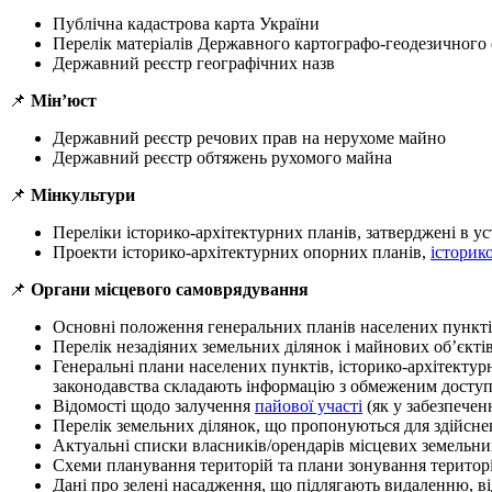
Публічна кадастрова карта України
Перелік матеріалів Державного картографо-геодезичного
Державний реєстр географічних назв
📌
Мін’юст
Державний реєстр речових прав на нерухоме майно
Державний реєстр обтяжень рухомого майна
📌
Мінкультури
Переліки історико-архітектурних планів, затверджені в 
Проекти історико-архітектурних опорних планів,
історик
📌
Органи місцевого самоврядування
Основні положення генеральних планів населених пунктів
Перелік незадіяних земельних ділянок і майнових об’єкті
Генеральні плани населених пунктів, історико-архітектурн
законодавства складають інформацію з обмеженим доступ
Відомості щодо залучення
пайової участі
(як у забезпечен
Перелік земельних ділянок, що пропонуються для здійсне
Актуальні списки власників/орендарів місцевих земельни
Схеми планування територій та плани зонування територій
Дані про зелені насадження, що підлягають видаленню, в