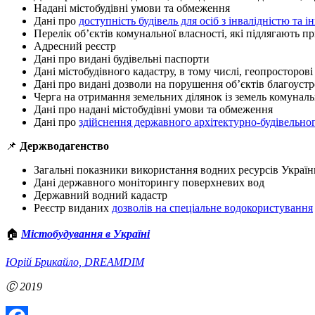
Надані містобудівні умови та обмеження
Дані про
доступність будівель для осіб з інвалідністю та
Перелік об’єктів комунальної власності, які підлягають пр
Адресний реєстр
Дані про видані будівельні паспорти
Дані містобудівного кадастру, в тому числі, геопросторові
Дані про видані дозволи на порушення об’єктів благоуст
Черга на отримання земельних ділянок із земель комуналь
Дані про надані містобудівні умови та обмеження
Дані про
здійснення державного архітектурно-будівельно
📌
Держводагенство
Загальні показники використання водних ресурсів Україн
Дані державного моніторингу поверхневих вод
Державний водний кадастр
Реєстр виданих
дозволів на спеціальне водокористування
🏠
Містобудування в Україні
Юрій Брикайло, DREAMDIM
Ⓒ 2019