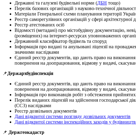
Державні та галузеві будівельні норми (
ДБН
тощо)
Перелік базових організацій з науково-технічної діяльност
Матеріали Генеральної схеми планування території Украї
Реєстр саморегулівних організацій у сфері архітектурної д
Реєстр атестованих осіб
Відомості (метадані) про містобудівну документацію, неві
(розміщених) на інтернет-ресурсах уповноважених органі
Державний класифікатор будівель та споруд
Інформація про видані та анульовані ліцензії на проваджен
значними наслідками
Єдиний реєстр документів, що дають право на виконання п
повернення на доопрацювання, відмову у видачі, скасува
📌
Держархбудінспекція
Єдиний реєстр документів, що дають право на виконання п
повернення на доопрацювання, відмову у видачі, скасува
Інформація про виконавців робіт з обстеження прийнятих в
Перелік виданих ліцензій на здійснення господарської діял
(СС3) наслідками
Реєстр дозвільних документів
Дані відкритої системи розгляду дозвільних документів
Дані відкритої системи інспекційних заходів у будівництв
📌
Держгеокадастр