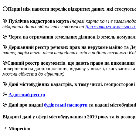
⭕️
Перші ніж навести перелік відкритих даних, які стосуютьс
🎯
Публічна кадастрова карта
(наразі карта хоч і є загально
відкритих даних відносяться відомості
Державного земельного
🎯
Черга на отримання земельних ділянок із земель комунал
🎯
Державний реєстр речових прав на нерухоме майно та Д
плату; окрім того, після нещодавніх змін в роботі вказаного Ка
🎯
Єдиний реєстр документів, що дають право на виконання
повернення на доопрацювання, відмову у видачі, скасування т
можна віднести до віркитих)
🎯
Дані містобудівних кадастрів, в тому числі, геопросторові
🎯
Адресний реєстр
🎯
Дані про видані
будівельні паспорти
та надані містобудів
Відкриті дані у сфері містобудування з 2019 року та їх розп
📌
Мінрегіон