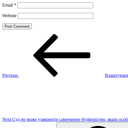
Email
*
Website
Post
Previous
Post
navigation
Previous
Влаштуванн
Next
Post
Next
Суд не може узаконити самочинне будівництво, якщо особа
Search