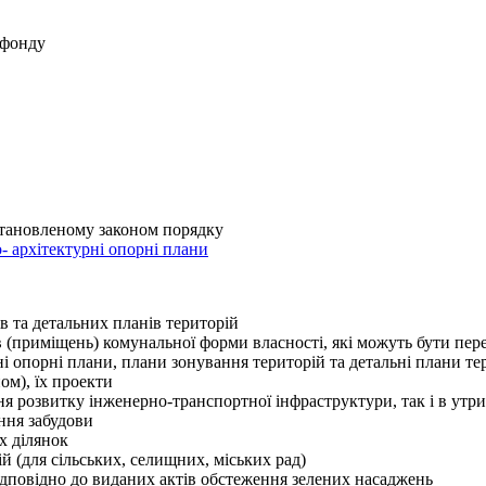
 фонду
установленому законом порядку
о- архітектурні опорні плани
 та детальних планів територій
в (приміщень) комунальної форми власності, які можуть бути пер
і опорні плани, плани зонування територій та детальні плани тер
ом), їх проекти
ня розвитку інженерно-транспортної інфраструктури, так і в утр
ння забудови
х ділянок
 (для сільських, селищних, міських рад)
ідповідно до виданих актів обстеження зелених насаджень