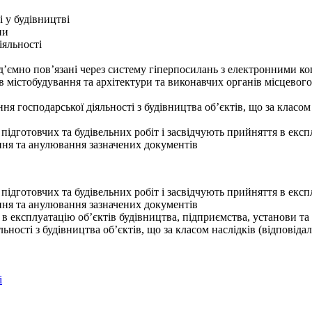
і у будівництві
ни
іяльності
д’ємно пов’язані через систему гіперпосилань з електронними ко
в містобудування та архітектури та виконавчих органів місцевог
ня господарської діяльності з будівництва об’єктів, що за класом 
ідготовчих та будівельних робіт і засвідчують прийняття в експ
ння та анулювання зазначених документів
ідготовчих та будівельних робіт і засвідчують прийняття в експ
ння та анулювання зазначених документів
 експлуатацію об’єктів будівництва, підприємства, установи та ор
ьності з будівництва об’єктів, що за класом наслідків (відповіда
і