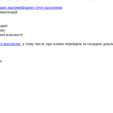
 інших маломобільних груп населення
иватизації
 дані
рою
ної власності
го контролю
, у тому числі, про плани перевірок та складені док
и