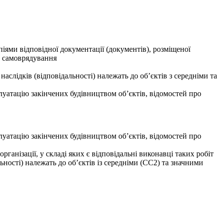
піями відповідної документації (документів), розміщеної
о самоврядування
наслідків (відповідальності) належать до об’єктів з середніми та
луатацію закінчених будівництвом об’єктів, відомостей про
луатацію закінчених будівництвом об’єктів, відомостей про
ганізації, у складі яких є відповідальні виконавці таких робіт
льності) належать до об’єктів із середніми (СС2) та значними