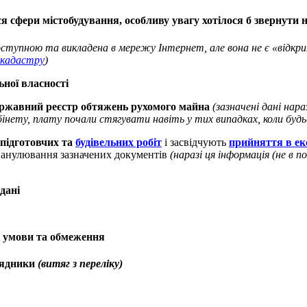
я сфери містобудування, особливу увагу хотілося б звернути 
доступною та викладена в мережу Інтернет, але вона не є «відкри
 кадастру
)
ьної власності
ержавний реєстр обтяжень рухомого майна
(зазначені дані нар
бінету, плату почали стягувати навіть у тих випадках, коли будь-
 підготовчих та
будівельних робіт
і засвідчують
прийняття в ек
а анулювання зазначених документів
(наразі ця інформація (не в 
 дані
ні умови та обмеження
орядники
(витяг з переліку)