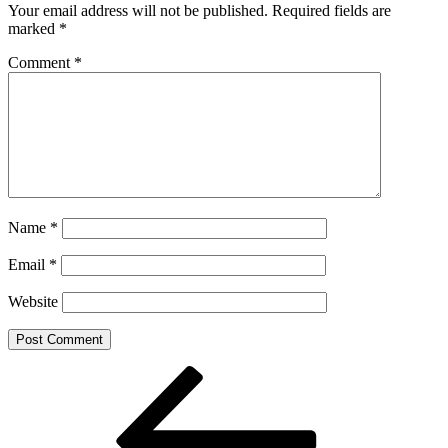
Your email address will not be published.
Required fields are
marked
*
Comment
*
Name
*
Email
*
Website
Post
Previous
Post
navigation