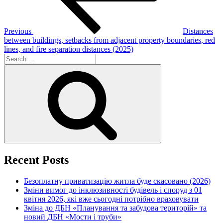
Previous
Distances
between buildings, setbacks from adjacent property boundaries, red
lines, and fire separation distances (2025)
Search
for:
Search
Recent Posts
Безоплатну приватизацію житла буде скасовано (2026)
Зміни вимог до інклюзивності будівель і споруд з 01
квітня 2026, які вже сьогодні потрібно враховувати
Зміна до ДБН «Планування та забудова територій» та
новий ДБН «Мости і труби»