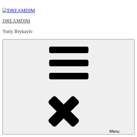
Skip
to
content
DREAMDIM
Yuriy Brykaylo
Menu