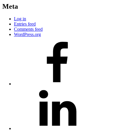
Meta
Log in
Entries feed
Comments feed
WordPress.org
#80
(no
title)
#81
(no
title)