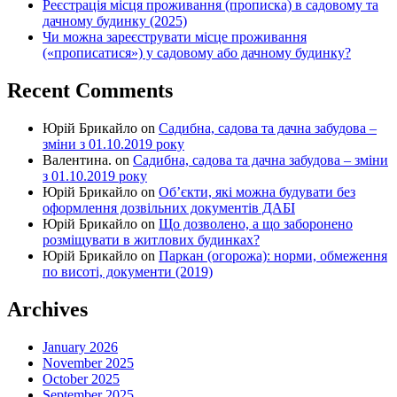
Реєстрація місця проживання (прописка) в садовому та
дачному будинку (2025)
Чи можна зареєструвати місце проживання
(«прописатися») у садовому або дачному будинку?
Recent Comments
Юрій Брикайло
on
Садибна, садова та дачна забудова –
зміни з 01.10.2019 року
Валентина.
on
Садибна, садова та дачна забудова – зміни
з 01.10.2019 року
Юрій Брикайло
on
Об’єкти, які можна будувати без
оформлення дозвільних документів ДАБІ
Юрій Брикайло
on
Що дозволено, а що заборонено
розміщувати в житлових будинках?
Юрій Брикайло
on
Паркан (огорожа): норми, обмеження
по висоті, документи (2019)
Archives
January 2026
November 2025
October 2025
September 2025