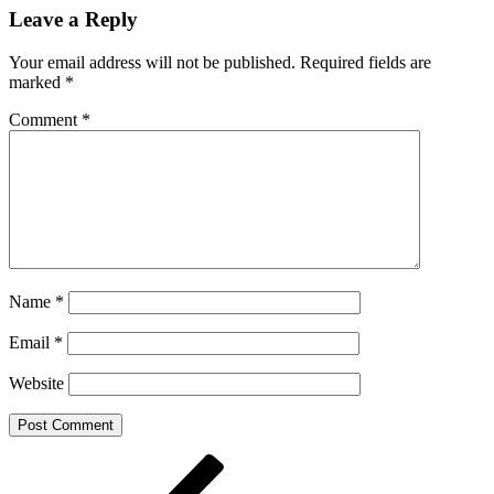
Share
Leave a Reply
Your email address will not be published.
Required fields are
marked
*
Comment
*
Name
*
Email
*
Website
Post
Previous
Post