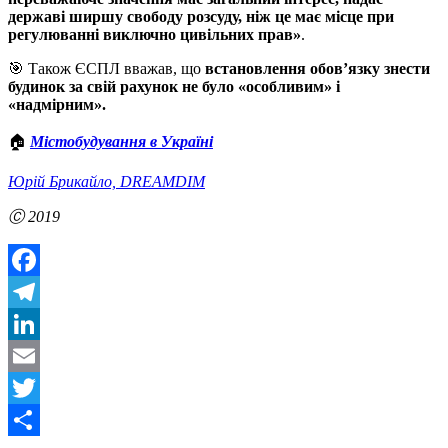
державі ширшу свободу розсуду, ніж це має місце при
регулюванні виключно цивільних прав»
.
🎯 Також ЄСПЛ вважав, що
встановлення обов’язку знести
будинок за свій рахунок не було «особливим» і
«надмірним».
🏠
Містобудування в Україні
Юрій Брикайло, DREAMDIM
Ⓒ
2019
Facebook
Telegram
LinkedIn
Email
Twitter