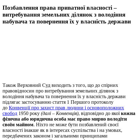
Позбавлення права приватної власності –
витребування земельних ділянок з володіння
набувача та повернення їх у власність держави
Також Верховний Суд виходить з того, що до спірних
правовідносин про витребування земельних ділянок з
володіння набувача та повернення їх у власність держави
підлягає застосуванню стаття 1 Першого протоколу
до
Конвенції про захист прав людини і основоположних
свобод
1950 року
(далі – Конвенція)
, відповідно до якої
кожна
фізична або юридична особа має право мирно володіти
своїм майном
. Ніхто не може бути позбавлений своєї
власності інакше як в інтересах суспільства і на умовах,
передбачених законом і загальними принципами