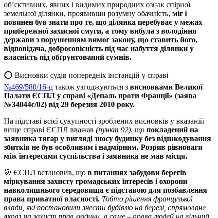
об’єктивних, явних і видимих природних ознак спірної
земельної ділянки, проявивши розумну обачність,
міг і
повинен був знати про те, що ділянка перебуває у межах
прибережної захисної смуги, а тому вибула з володіння
держави з порушенням вимог закону, що ставить його,
відповідача, добросовісність під час набуття ділянки у
власність під обґрунтований сумнів.
⭕️ Висновки судів попередніх інстанцій у справі
№469/580/16-ц
також узгоджуються з
висновками Великої
Палати ЄСПЛ у справі «Депаль проти Франції» (заява
№34044є/02) від 29 березня 2010 року.
На підставі всієї сукупності зроблених висновків у вказаній
вище справі ЄСПЛ вважав
(пункт 92)
, що
покладений на
заявника тягар у вигляді зносу будинку без відшкодування
збитків не був особливим і надмірним. Розрив рівноваги
між інтересами суспільства і заявника не мав місця.
🎯 ЄСПЛ встановив, що
в питаннях забудови берегів
міркування захисту громадських інтересів і охорони
навколишнього середовища є підставою для позбавлення
права приватної власності.
Тобто рішення французької
влади, які постановили знести будівлю на березі, спрямоване
якраз на захист прав людини, а саме – права людей на вільний