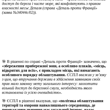
доступ до берега і чисте море, які конфліктують з правом
власності месьє Депаля (справа «Депаль проти Франції»
(заява №34044є/02)).
🎯 В рішенні по справі «Депаль проти Франції» зазначено, що
«збереження прибережної зони, а особливо пляжів, «місць,
відкритих для всіх», є прикладом місць, які вимагають
особливого порядку облаштування.
ЄСПЛ вважав у зв’язку
з цим, що втручання держави в здійснення заявником своїх
прав мало законну мету загального інтересу: заохотити
вільний доступ до берегової смуги, необхідність якого
встановлена із усією очевидністю».
🎯 ЄСПЛ в рішенні вказував, що
«політика облаштування
території та охорони навколишнього середовища, де
переважаюче значення має загальний інтерес, надає