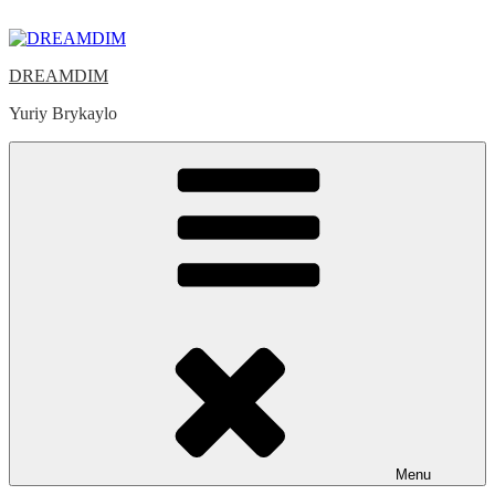
Skip
to
content
DREAMDIM
Yuriy Brykaylo
Menu