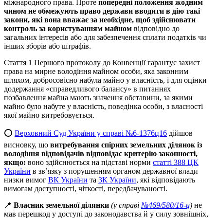
міжнародного права. Проте
попередні положення жодним
чином не обмежують право держави вводити в дію такі
закони, які вона вважає за необхідне, щоб здійснювати
контроль за користуванням майном
відповідно до
загальних інтересів або для забезпечення сплати податків чи
інших зборів або штрафів.
Стаття 1 Першого протоколу до Конвенції гарантує захист
права на мирне володіння майном особи, яка законним
шляхом, добросовісно набула майно у власність, і для оцінки
додержання «справедливого балансу» в питаннях
позбавлення майна мають значення обставини, за якими
майно було набуте у власність, поведінка особи, з власності
якої майно витребовується.
⭕️
Верховний Суд України у справі №6-1376ц16
дійшов
висновку, що
витребування спірних земельних ділянок із
володіння відповідачів відповідає критерію законності,
якщо:
воно здійснюється на підставі норми
статті 388 ЦК
України
в зв’язку з порушенням органом державної влади
низки вимог
ВК України
та
ЗК України
, які відповідають
вимогам доступності, чіткості, передбачуваності.
📍
Власник земельної ділянки
(у справі
№469/580/16-ц
)
не
мав перешкод у доступі до законодавства й у силу зовнішніх,