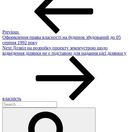
navigation
Previous
Оформлення права власності на будинок збудований до 05
серпня 1992 року
Next
Next
Дозвіл на розробку проекту землеустрою щодо
Post
відведення ділянки не є підставою для надання цієї ділянки у
власність
Search
for:
Search