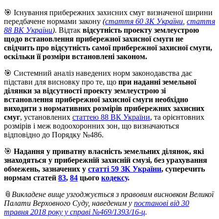
🎯 Існування прибережних захисних смуг визначеної ширини
передбачене нормами закону
(
стаття 60 ЗК України
,
стаття
88 ВК України
)
. Відтак
відсутність проекту землеустрою
щодо встановлення прибережної захисної смуги не
свідчить про відсутність самої прибережної захисної смуги,
оскільки її розміри встановлені законом.
🎯 Системний аналіз наведених норм законодавства дає
підстави для висновку про те, що
при наданні земельної
ділянки за відсутності проекту землеустрою зі
встановлення прибережної захисної смуги необхідно
виходити з нормативних розмірів прибережних захисних
смуг
, установлених
статтею 88 ВК України
, та орієнтовних
розмірів і меж водоохоронних зон, що визначаються
відповідно до Порядку №486.
🎯
Надання у приватну власність земельних ділянок, які
знаходяться у прибережній захисній смузі, без урахування
обмежень, зазначених у
статті 59 ЗК України
, суперечить
нормам статей
83
,
84
цього
кодексу
.
📎
Викладене вище узгоджується з правовим висновком Великої
Палати Верховного Суду, наведеним у
постанові від 30
травня 2018 року у справі №469/1393/16-ц
.