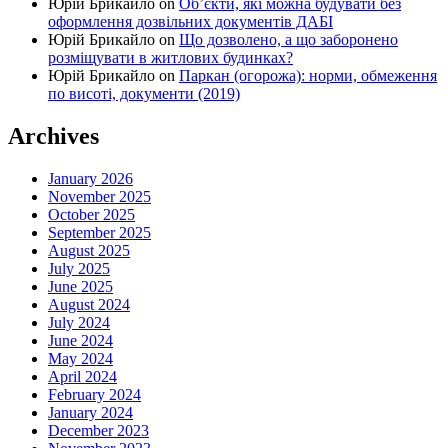
Юрій Брикайло
on
Об’єкти, які можна будувати без
оформлення дозвільних документів ДАБІ
Юрій Брикайло
on
Що дозволено, а що заборонено
розміщувати в житлових будинках?
Юрій Брикайло
on
Паркан (огорожа): норми, обмеження
по висоті, документи (2019)
Archives
January 2026
November 2025
October 2025
September 2025
August 2025
July 2025
June 2025
August 2024
July 2024
June 2024
May 2024
April 2024
February 2024
January 2024
December 2023