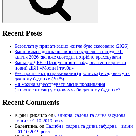
Recent Posts
Безоплатну приватизацію житла буде скасовано (2026)
Зміни вимог до інклюзивності будівель і споруд з 01
квітня 2026, які вже сьогодні потрібно враховувати
Зміна до ДБН «Планування та забудова територій» та
новий ДБН «Мости і труби»
Реєстрація місця проживання (прописка) в садовому та
дачному будинку (2025)
Чи можна зареєструвати місце проживання
(«прописатися») у садовому або дачному будинку?
Recent Comments
Юрій Брикайло
on
Садибна, садова та дачна забудова –
зміни з 01.10.2019 року
Валентина.
on
Садибна, садова та дачна забудова – зміни
з 01.10.2019 року