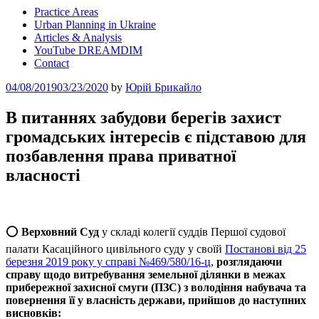
Practice Areas
Urban Planning in Ukraine
Articles & Analysis
YouTube DREAMDIM
Contact
Posted
04/08/2019
03/23/2020
by
Юрій Брикайло
on
В питаннях забудови берегів захист
громадських інтересів є підставою для
позбавлення права приватної
власності
⭕️
Верховний Суд
у складі колегії суддів Першої судової
палати Касаційного цивільного суду у своїй
Постанові від 25
березня 2019 року у справі №469/580/16-ц
,
розглядаючи
справу щодо витребування земельної ділянки в межах
прибережної захисної смуги (ПЗС) з володіння набувача та
повернення її у власність держави, прийшов до наступних
висновків: