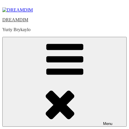
Skip
to
content
DREAMDIM
Yuriy Brykaylo
Menu