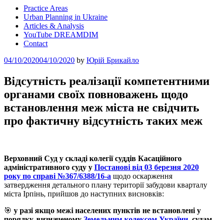
Practice Areas
Urban Planning in Ukraine
Articles & Analysis
YouTube DREAMDIM
Contact
Posted
04/10/2020
04/10/2020
by
Юрій Брикайло
on
Відсутність реалізації компетентними
органами своїх повноважень щодо
встановлення меж міста не свідчить
про фактичну відсутність таких меж
Верховний Суд у складі колегії суддів Касаційного
адміністративного суду
у
Постанові від 03 березня 2020
року по справі №367/6388/16-а
щодо оскарження
затвердження детального плану території забудови кварталу
міста Ірпінь, прийшов до наступних висновків:
🎯
у разі якщо межі населених пунктів не встановлені у
порядку, визначеному
Земельним кодексом України
, судам