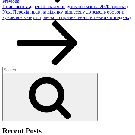
Previous
Присвоєння адрес об’єктам нерухомого майна 2020 (проєкт)
Next
Next
Перехід прав на ділянку, віднесену до земель оборони,
Post
зумовлює зміну її цільового призначення (в певних випадках)
Search
for:
Search
Recent Posts