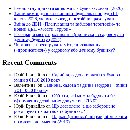
Безоплатну приватизацію житла буде скасовано (2026)
Зміни вимог до інклюзивності будівель і споруд з 01
квітня 2026, які вже сьогодні потрібно враховувати
Зміна до ДБН «Планування та забудова територій» та
новий ДБН «Мости і труби»
Реєстрація місця проживання (прописка) в садовому та
дачному будинку (2025)
Чи можна зареєструвати місце проживання
(«прописатися») у садовому або дачному будинку?
Recent Comments
Юрій Брикайло
on
Садибна, садова та дачна забудова –
зміни з 01.10.2019 року
Валентина.
on
Садибна, садова та дачна забудова – зміни
з 01.10.2019 року
Юрій Брикайло
on
Об’єкти, які можна будувати без
оформлення дозвільних документів ДАБІ
Юрій Брикайло
on
Що дозволено, а що заборонено
розміщувати в житлових будинках?
Юрій Брикайло
on
Паркан (огорожа): норми, обмеження
по висоті, документи (2019)