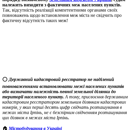
належить виходити з фактичних меж населених пунктів.
Так, відсутність реалізації компетентними органами своїх
повноважень щодо встановлення меж міста не свідчить про
фактичну відсутність таких меж!
⭕️
Державний кадастровий реєстратор не наділений
повноваженнями встановлювати межі населених пунктів
або визначати належність певної земельної ділянки до
території населеного пункту.
А тому, присвоєння державним
кадастровим реєстратором земельним ділянкам кадастрових
номерів, у яких перші десять цифр свідчать розташування в
межах міста Ірпінь, не є безспірним свідченням розташування
цих ділянок в межах міста Ірпінь.
🏠
Містобудування в Україні