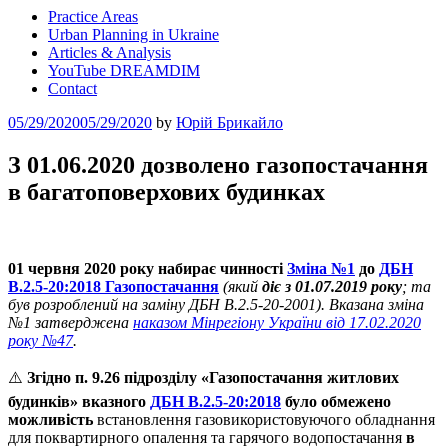
Practice Areas
Urban Planning in Ukraine
Articles & Analysis
YouTube DREAMDIM
Contact
Posted
05/29/2020
05/29/2020
by
Юрій Брикайло
on
З 01.06.2020 дозволено газопостачання
в багатоповерхових будинках
01 червня 2020 року набирає чинності
Зміна №1
до
ДБН
В.2.5-20:2018 Газопостачання
(який
діє з 01.07.2019 року
; та
був розроблений на заміну ДБН В.2.5-20-2001).
Вказана зміна
№1 затверджена
наказом Мінрегіону України від 17.02.2020
року №47
.
⚠️
Згідно п. 9.26 підрозділу
«Газопостачання житлових
будинків» вказного
ДБН В.2.5-20:2018
було обмежено
можливість
встановлення газовикористовуючого обладнання
для поквартирного опалення та гарячого водопостачання
в