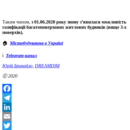
Таким чином,
з 01.06.2020 року знову з’явилася можливість
газифікації багатоповерхових житлових будинків (вище 3-х
поверхів).
🏠
Містобудування в Україні
ℹ️
Telegram-канал
Юрій Брикайло
,
DREAMDIM
Ⓒ 2020
Facebook
Telegram
LinkedIn
Email