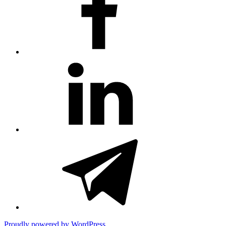
title)
#81
(no
title)
#3381
(no
title)
Proudly powered by WordPress