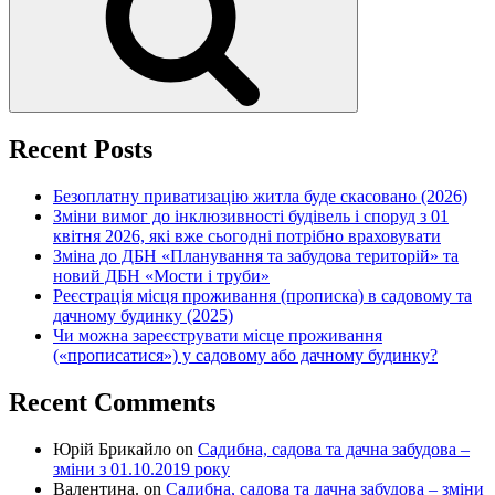
Recent Posts
Безоплатну приватизацію житла буде скасовано (2026)
Зміни вимог до інклюзивності будівель і споруд з 01
квітня 2026, які вже сьогодні потрібно враховувати
Зміна до ДБН «Планування та забудова територій» та
новий ДБН «Мости і труби»
Реєстрація місця проживання (прописка) в садовому та
дачному будинку (2025)
Чи можна зареєструвати місце проживання
(«прописатися») у садовому або дачному будинку?
Recent Comments
Юрій Брикайло
on
Садибна, садова та дачна забудова –
зміни з 01.10.2019 року
Валентина.
on
Садибна, садова та дачна забудова – зміни