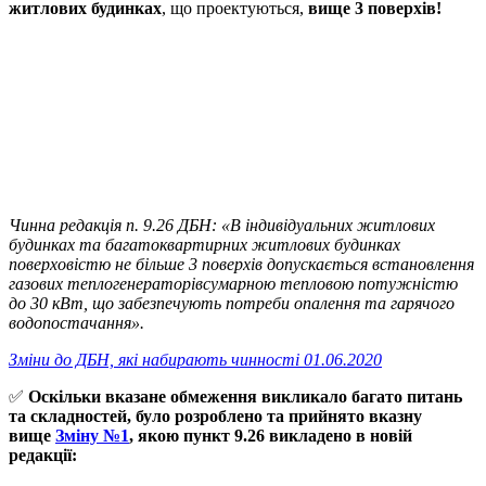
житлових будинках
, що проектуються,
вище 3 поверхів!
Чинна редакція п. 9.26 ДБН: «В індивідуальних житлових
будинках та багатоквартирних житлових будинках
поверховістю не більше 3 поверхів допускається встановлення
газових теплогенераторівсумарною тепловою потужністю
до 30 кВт, що забезпечують потреби опалення та гарячого
водопостачання».
Зміни до ДБН, які набирають чинності 01.06.2020
✅
Оскільки вказане обмеження викликало багато питань
та складностей, було розроблено та прийнято вказну
вище
Зміну №1
, якою пункт 9.26 викладено в новій
редакції: