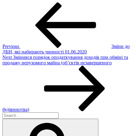
Post
Previous
Post
navigation
Previous
Зміни до
ДБН, які набирають чинності 01.06.2020
Next
Next
Змінився порядок оподаткування доходів при обміні та
Post
продажу нерухомого майна (об’єктів незавершеного
будівництва)
Search
for:
Search