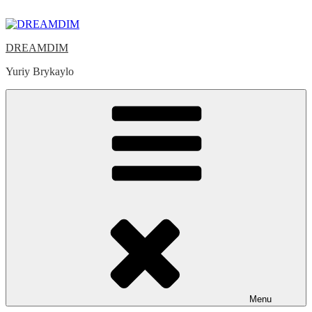
Skip
to
content
DREAMDIM
Yuriy Brykaylo
Menu