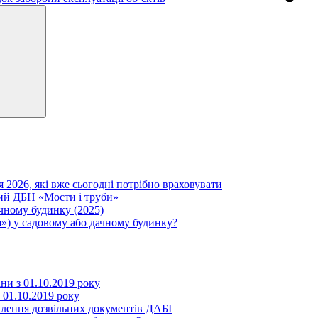
Search
я 2026, які вже сьогодні потрібно враховувати
вий ДБН «Мости і труби»
ачному будинку (2025)
») у садовому або дачному будинку?
іни з 01.10.2019 року
з 01.10.2019 року
млення дозвільних документів ДАБІ