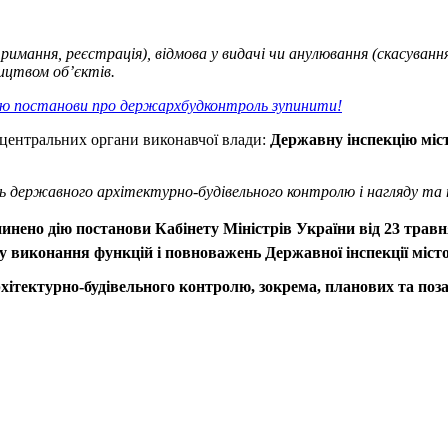
мання, реєстрація), відмова у видачі чи анулювання (скасуванн
ицтвом об’єктів.
дію постанови про держархбудконтроль зупинити!
центральних органи виконавчої влади:
Державну інспекцію міс
державного архітектурно-будівельного контролю і нагляду та те
упинено дію постанови Кабінету Міністрів України від 23 тр
у виконання функцій і повноважень Державної інспекції міст
архітектурно-будівельного контролю, зокрема, планових та п