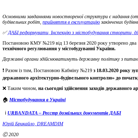
Основними завданнями новоствореної структури є надання (отри
будівельних робіт,
прийняття в експлуатацію
закінчених будівн
✅
ДАБІ реформувати, Інспекцію з містобудування створити, 
Постановою КМУ №219 від 13 березня 2020 року утворено два 
технічного регулювання у містобудуванні України.
Державні органи здійснюватимуть державну політику з питань 
❗️ Разом із тим, Постановою Кабміну №219
з 18.03.2020 року з
державного архітектурно-будівельного контролю» до початк
❌ Таким чином,
на сьогодні здійснення заходів державного 
🏠
Містобудування в Україні
ℹ️
URBANDATA – Реєстр дозвільних документів ДАБІ
Юрій Брикайло, DREAMDIM
Ⓒ 2020