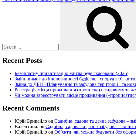
Search
for:
Recent Posts
Безоплатну приватизацію житла буде скасовано (2026)
Зміни вимог до інклюзивності будівель і споруд з 01 квітн
Зміна до ДБН «Планування та забудова територій» та но
Реєстрація місця проживання (прописка) в садовому та д
Чи можна зареєструвати місце проживання («прописатися
Recent Comments
Юрій Брикайло
on
Садибна, садова та дачна забудова – зм
Валентина.
on
Садибна, садова та дачна забудова – зміни 
Юрій Брикайло
on
Об’єкти, які можна будувати без офор