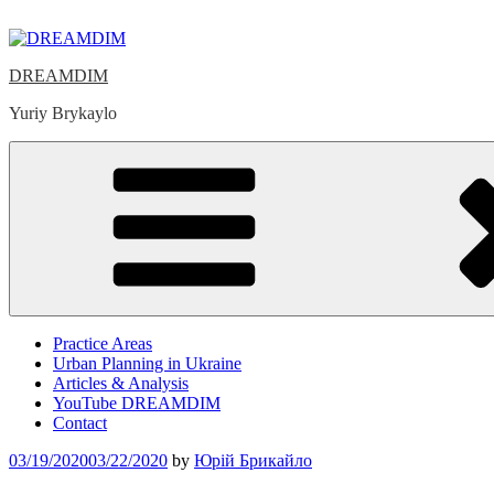
Skip
to
content
DREAMDIM
Yuriy Brykaylo
Practice Areas
Urban Planning in Ukraine
Articles & Analysis
YouTube DREAMDIM
Contact
Posted
03/19/2020
03/22/2020
by
Юрій Брикайло
on