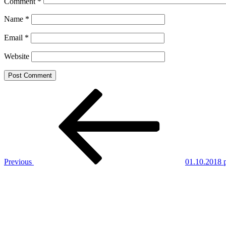
Comment
*
Name
*
Email
*
Website
Post
Previous
Post
navigation
Previous
01.10.2018 
Next
Post