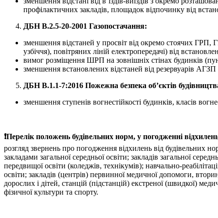
зменшення відстані від в’їздів-виїздів з окремо розташов
профілактичних закладів, площадок відпочинку від встанов
ДБН В.2.5-20-2001 Газопостачання:
зменшення відстаней у просвіт від окремо стоячих ГРП, Г
узбіччя), повітряних ліній електропередачі) від встановлен
вимог розміщення ШРП на зовнішніх стінах будинків (пун
зменшення встановлених відстаней від резервуарів АГЗП д
ДБН В.1.1-7:2016 Пожежна безпека об’єктів будівництв
зменшення ступенів вогнестійкості будинків, класів вогнес
❗
Перелік положень будівельних норм, у погодженні відхилень
розгляд звернень про погодження відхилень від будівельних норм
закладами загальної середньої освіти; закладів загальної середн
передвищої освіти (коледжів, технікумів); навчально-реабілітаці
освіти; закладів (центрів) первинної медичної допомоги, втори
дорослих і дітей, станцій (підстанцій) екстреної (швидкої) ме
фізичної культури та спорту.