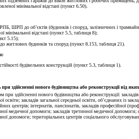
аних підземних гаражів до вікон житлових і робочих приміщень, д
леної мінімальної відстані (пункт 6.50).
РПБ, ШРП до об’єктів (будинків і споруд, залізничних і трамвайн
ої мінімальної відстані (пункт 5.5, таблиця 8);
кт 5.15);
о житлових будинків та споруд (пункт 8.153, таблиця 21).
а:
тійкості будівельних конструкцій (пункт 5.3, таблиця 1).
 при здійсненні нового будівництва або реконструкції від як
 при здійсненні нового будівництва або реконструкції: закладів 
ьої освіти; закладів загальної середньої освіти, об’єднаних із за
йних центрів; інтернатів, пансіонатів, закладів професійної (про
нної медичної допомоги; закладів третинної медичної допомоги; с
дичної допомоги; територіальних центрів соціального обслуговуван