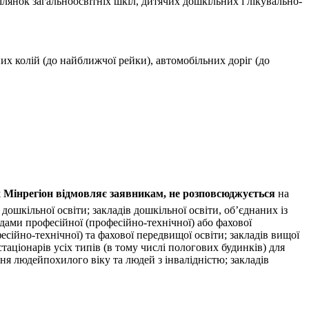
ілянок загальноосвітніх шкіл, дитячих дошкільних і лікувально-
их колій (до найближчої рейки), автомобільних доріг (до
их Мінрегіон відмовляє заявникам, не розповсюджується
на
дошкільної освіти; закладів дошкільної освіти, об’єднаних із
кладами професійної (професійно-технічної) або фахової
фесійно-технічної) та фахової передвищої освіти; закладів вищої
таціонарів усіх типів (в тому числі пологових будинків) для
ня людейпохилого віку та людей з інвалідністю; закладів