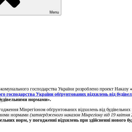
Menu
о-комунального господарства України розроблено проект Наказу
о господарства України обґрунтованих відхилень від будіве
будівельними нормами».
одження Мінрегіоном обґрунтованих відхилень від будівельних
ельними нормами
(затвердженого наказом Мінрегіону від 19 квітня
ельних норм, у погодженні відхилень при здійсненні нового бу