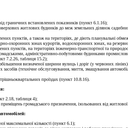
ід граничних встановлених показників (пункт 6.1.16);
 поверхових житлових будинків до меж земельних ділянок садибн
ених пунктів, а також на територіях, де діють планувальні обмежен
арно-охоронних зонах курортів, водоохоронних зонах, на резервн
них пунктів, на територіях інженерно-транспортної та природоо
мадськими, адміністративно-побутовими будинками промислових
кт 7.2.26, таблиця 15.2);
більшення визначеної ширини вулиць і доріг (у червоних лініях) 
засобів (технічне обслуговування, миття, змащування автомобіл
рішньоквартальних проїздах (пункт 10.8.16).
я:
т 2.18, таблиця 4);
 приміщень громадського призначення, ізольованих від житлової 
автомобілей:
ої максимальної кількості (пункт 6.1);