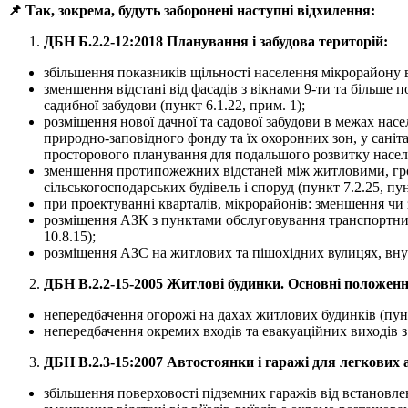
📌
Так, зокрема, будуть заборонені наступні відхилення:
ДБН Б.2.2-12:2018 Планування і забудова територій:
збільшення показників щільності населення мікрорайону в
зменшення відстані від фасадів з вікнами 9-ти та більше
садибної забудови (пункт 6.1.22, прим. 1);
розміщення нової дачної та садової забудови в межах насел
природно-заповідного фонду та їх охоронних зон, у саніт
просторового планування для подальшого розвитку населе
зменшення протипожежних відстаней між житловими, гро
сільськогосподарських будівель і споруд (пункт 7.2.25, пун
при проектуванні кварталів, мікрорайонів: зменшення чи з
розміщення АЗК з пунктами обслуговування транспортних 
10.8.15);
розміщення АЗС на житлових та пішохідних вулицях, внут
ДБН В.2.2-15-2005 Житлові будинки. Основні положенн
непередбачення огорожі на дахах житлових будинків (пунк
непередбачення окремих входів та евакуаційних виходів з
ДБН В.2.3-15:2007 Автостоянки і гаражі для легкових 
збільшення поверховості підземних гаражів від встановлен