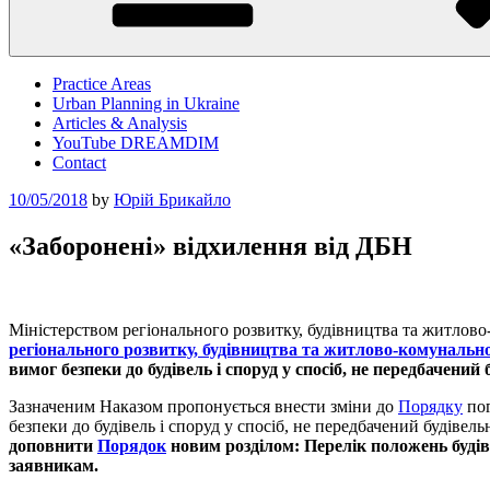
Practice Areas
Urban Planning in Ukraine
Articles & Analysis
YouTube DREAMDIM
Contact
Posted
10/05/2018
by
Юрій Брикайло
on
«Заборонені» відхилення від ДБН
Міністерством регіонального розвитку, будівництва та житлов
регіонального
розвитку, будівництва
та
житлово-комунальног
вимог безпеки до будівель і споруд у спосіб,
не
передбачений 
Зазначеним Наказом пропонується внести зміни до
Порядку
пог
безпеки до будівель і споруд у спосіб, не передбачений будів
доповнити
Порядок
новим розділом:
Перелік положень будів
заявникам.