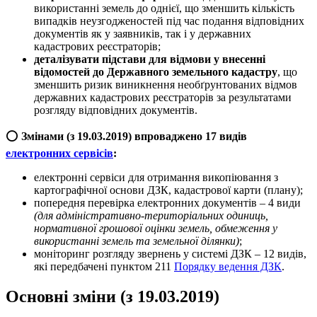
використанні земель до однієї, що зменшить кількість
випадків неузгодженостей під час подання відповідних
документів як у заявників, так і у державних
кадастрових реєстраторів;
деталізувати підстави для відмови у внесенні
відомостей до Державного земельного кадастру
, що
зменшить ризик виникнення необґрунтованих відмов
державних кадастрових реєстраторів за результатами
розгляду відповідних документів.
⭕️
Змінами (з 19.03.2019) впроваджено 17 видів
електронних сервісів
:
електронні сервіси для отримання викопіювання з
картографічної основи ДЗК, кадастрової карти (плану);
попередня перевірка електронних документів – 4 види
(для адміністративно-територіальних одиниць,
нормативної грошової оцінки земель, обмеження у
використанні земель та земельної ділянки)
;
моніторинг розгляду звернень у системі ДЗК – 12 видів,
які передбачені пунктом 211
Порядку ведення ДЗК
.
Основні зміни (з 19.03.2019)