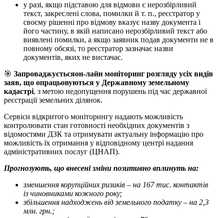
у разі, якщо підставою для відмови є нерозбірливий
текст, закреслені слова, помилки й т. п., реєстратор у
своєму рішенні про відмову вказує назву документа і
його частину, в якій написано нерозбірливий текст або
виявлені помилки, а якщо заявник подав документи не в
повному обсязі, то реєстратор зазначає назви
документів, яких не вистачає.
🎯
Запроваджуєтьсяон-лайн моніторинг розгляду усіх видів
заяв, що опрацьовуються у Державному земельному
кадастрі
, з метою недопущення порушень під час державної
реєстрації земельних ділянок.
Сервіси відкритого моніторингу надають можливість
контролювати стан готовності необхідних документів з
відомостями ДЗК та отримувати актуальну інформацію про
можливість їх отримання у відповідному центрі надання
адміністративних послуг
(ЦНАП).
Прогнозують, що внесені зміни позитивно вплинуть на:
зменшення корупційних ризиків – на 167 тис. контактів
із чиновниками кожного року;
збільшення надходжень від земельного податку – на 2,3
млн. грн.;