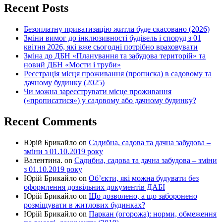
Recent Posts
Безоплатну приватизацію житла буде скасовано (2026)
Зміни вимог до інклюзивності будівель і споруд з 01
квітня 2026, які вже сьогодні потрібно враховувати
Зміна до ДБН «Планування та забудова територій» та
новий ДБН «Мости і труби»
Реєстрація місця проживання (прописка) в садовому та
дачному будинку (2025)
Чи можна зареєструвати місце проживання
(«прописатися») у садовому або дачному будинку?
Recent Comments
Юрій Брикайло
on
Садибна, садова та дачна забудова –
зміни з 01.10.2019 року
Валентина.
on
Садибна, садова та дачна забудова – зміни
з 01.10.2019 року
Юрій Брикайло
on
Об’єкти, які можна будувати без
оформлення дозвільних документів ДАБІ
Юрій Брикайло
on
Що дозволено, а що заборонено
розміщувати в житлових будинках?
Юрій Брикайло
on
Паркан (огорожа): норми, обмеження