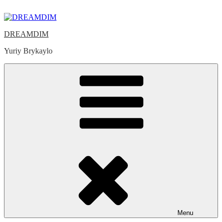
Skip
to
content
DREAMDIM
Yuriy Brykaylo
Menu