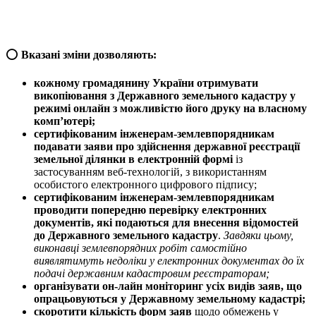
⭕️
Вказані зміни дозволяють:
кожному громадянину України отримувати
викопіювання з Державного земельного кадастру у
режимі онлайн з можливістю його друку на власному
комп’ютері;
сертифікованим інженерам-землевпорядникам
подавати заяви про здійснення державної реєстрації
земельної ділянки в електронній формі
із
застосуванням веб-технологій, з використанням
особистого електронного цифрового підпису;
сертифікованим інженерам-землевпорядникам
проводити попередню перевірку електронних
документів, які подаються для внесення відомостей
до Державного земельного кадастру
.
Завдяки цьому,
виконавці землевпорядних робіт самостійно
виявлятимуть недоліки у електронних документах до їх
подачі державним кадастровим реєстраторам;
організувати он-лайн моніторинг усіх видів заяв, що
опрацьовуються у Державному земельному кадастрі;
скоротити кількість форм заяв
щодо обмежень у