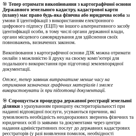
🎯
Тепер отримати викопіювання з картографічної основи
Державного земельного кадастру, кадастрової карти
(плану) має право будь-яка фізична або юридична особа
за
умови її ідентифікації з використанням електронного
цифрового підпису (ЕЦП) чи іншого альтернативного засобу
ідентифікації особи, в тому числі органи державної влади,
органи місцевого самоврядування для здійснення своїх
повноважень, визначених законом.
Викопіювання з картографічної основи ДЗК можна отримати
онлайн з можливістю її друку на своєму комп’ютері для
подальшого використання при підготовці землевпорядної
документації.
Отже, тепер заявник витрачатиме менше часу на
отримання зазначених графічних матеріалів і зможе
використовувати їх при підготовці документації.
🎯
Спрощується процедура державної реєстрації земельної
ділянки
з урахуванням принципу екстериторіальності при
наданні відповідної послуги, усуваються причини, які
зумовлюють необхідність неодноразових звернень фізичних та
юридичних осіб із заявами та документами через центри
надання адміністративних послуг до державних кадастрових
реєстраторів (у разі виявлення помилок, необхідності