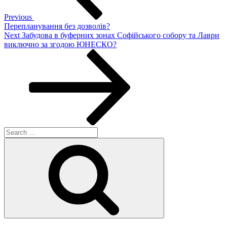
Previous
Перепланування без дозволів?
Next
Next
Забудова в буферних зонах Софійського собору та Лаври
Post
виключно за згодою ЮНЕСКО?
Search
for:
Search