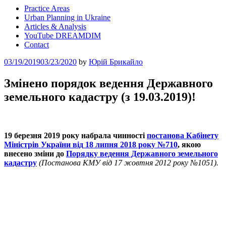
Practice Areas
Urban Planning in Ukraine
Articles & Analysis
YouTube DREAMDIM
Contact
Posted
03/19/2019
03/23/2020
by
Юрій Брикайло
on
Змінено порядок ведення Державного
земельного кадастру (з 19.03.2019)!
19 березня 2019 року набрала чинності
постанова Кабінету
Міністрів України від 18 липня 2018 року
№710
, якою
внесено зміни до
Порядку ведення Державного земельного
кадастру
(Постанова КМУ від 17 жовтня 2012 року №1051).