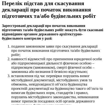
Перелік підстав для скасування
декларації про початок виконання
підготовчих та/або будівельних робіт
Зареєстровані декларації
про початок виконання
підготовчих та/або будівельних робіт
можуть бути скасовані
відповідним органом державного архітектурно-
будівельного контролю
у разі
:
подання замовником заяви про скасування декларації
про початок виконання підготовчих та/або будівельних
робіт;
наявності відомостей про припинення юридичної особи
або підприємницької діяльності фізичною особою –
підприємцем (замовником), смерті фізичної особи –
замовника або визнання її безвісно відсутньою;
встановлення під час перевірки порушень вимог
містобудівної документації, містобудівних умов та
обмежень, невідповідності об’єкта будівництва
проектній документації на будівництво такого об’єкта та
вимогам будівельних норм, стандартів і правил,
порушень містобудівного законодавства, невиконання
вимог приписів посадових осіб органів державного