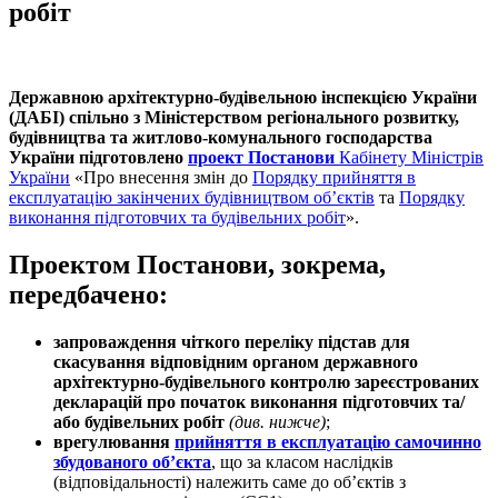
робіт
Державною архітектурно-будівельною інспекцією України
(ДАБІ) спільно з Міністерством регіонального розвитку,
будівництва та житлово-комунального господарства
України підготовлено
проект Постанови
Кабінету Міністрів
України
«Про внесення змін до
Порядку прийняття в
експлуатацію закінчених будівництвом об’єктів
та
Порядку
виконання підготовчих та будівельних робіт
».
Проектом Постанови, зокрема,
передбачено:
запроваждення чіткого переліку підстав для
скасування
відповідним органом державного
архітектурно-будівельного контролю
зареєстрованих
декларацій про початок виконання підготовчих та/
або будівельних робіт
(див. нижче)
;
врегулювання
прийняття в експлуатацію самочинно
збудованого об’єкта
, що за класом наслідків
(відповідальності) належить саме до об’єктів з