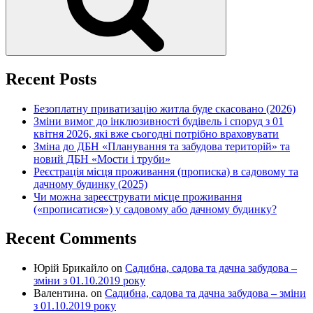
Recent Posts
Безоплатну приватизацію житла буде скасовано (2026)
Зміни вимог до інклюзивності будівель і споруд з 01
квітня 2026, які вже сьогодні потрібно враховувати
Зміна до ДБН «Планування та забудова територій» та
новий ДБН «Мости і труби»
Реєстрація місця проживання (прописка) в садовому та
дачному будинку (2025)
Чи можна зареєструвати місце проживання
(«прописатися») у садовому або дачному будинку?
Recent Comments
Юрій Брикайло
on
Садибна, садова та дачна забудова –
зміни з 01.10.2019 року
Валентина.
on
Садибна, садова та дачна забудова – зміни
з 01.10.2019 року