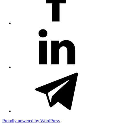
#81
(no
title)
#3381
(no
title)
Proudly powered by WordPress