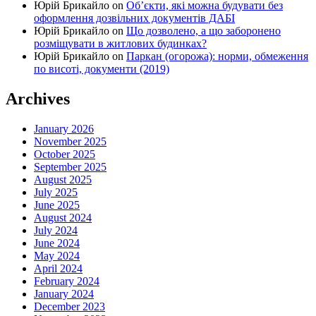
Юрій Брикайло
on
Об’єкти, які можна будувати без
оформлення дозвільних документів ДАБІ
Юрій Брикайло
on
Що дозволено, а що заборонено
розміщувати в житлових будинках?
Юрій Брикайло
on
Паркан (огорожа): норми, обмеження
по висоті, документи (2019)
Archives
January 2026
November 2025
October 2025
September 2025
August 2025
July 2025
June 2025
August 2024
July 2024
June 2024
May 2024
April 2024
February 2024
January 2024
December 2023