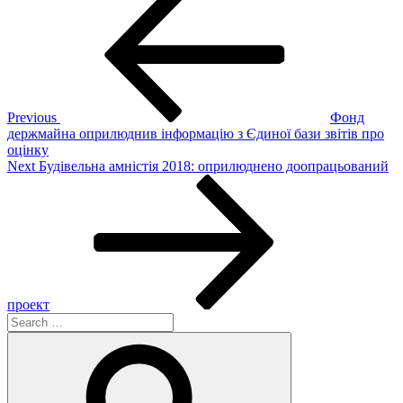
Post
navigation
Previous
Фонд
держмайна оприлюднив інформацію з Єдиної бази звітів про
оцінку
Next
Next
Будівельна амністія 2018: оприлюднено доопрацьований
Post
проект
Search
for:
Search