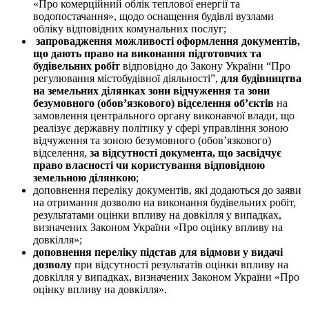
«Про комерційний облік теплової енергії та
водопостачання», щодо оснащення будівлі вузлами
обліку відповідних комунальних послуг;
запровадження можливості оформлення документів,
що дають право на виконання підготовчих та
будівельних робіт
відповідно до Закону України “Про
регулювання містобудівної діяльності”,
для будівництва
на земельних ділянках зони відчуження та зони
безумовного (обов’язкового) відселення об’єктів
на
замовлення центрального органу виконавчої влади, що
реалізує державну політику у сфері управління зоною
відчуження та зоною безумовного (обов’язкового)
відселення,
за відсутності документа, що засвідчує
право власності чи користування відповідною
земельною ділянкою
;
доповнення переліку документів, які додаються до заяви
на отримання дозволю на виконання будівельних робіт
,
результатами оцінки впливу на довкілля у випадках,
визначених Законом України «Про оцінку впливу на
довкілля»;
доповнення переліку підстав
для відмови у видачі
дозволу
при відсутності результатів оцінки впливу на
довкілля
у випадках, визначених Законом України «Про
оцінку впливу на довкілля».