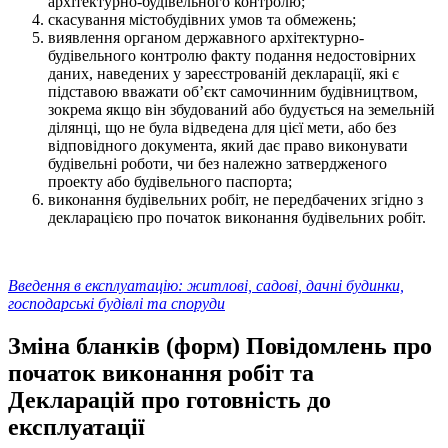
архітектурно-будівельного контролю;
скасування містобудівних умов та обмежень;
виявлення органом державного архітектурно-
будівельного контролю факту подання недостовірних
даних, наведених у зареєстрованій декларації, які є
підставою вважати об’єкт самочинним будівництвом,
зокрема якщо він збудований або будується на земельній
ділянці, що не була відведена для цієї мети, або без
відповідного документа, який дає право виконувати
будівельні роботи, чи без належно затвердженого
проекту або будівельного паспорта;
виконання будівельних робіт, не передбачених згідно з
декларацією про початок виконання будівельних робіт.
Введення в експлуатацію: житлові, садові, дачні будинки,
господарські будівлі та споруди
Зміна бланків (форм) Повідомлень про
початок виконання робіт та
Декларацій про готовність до
експлуатації