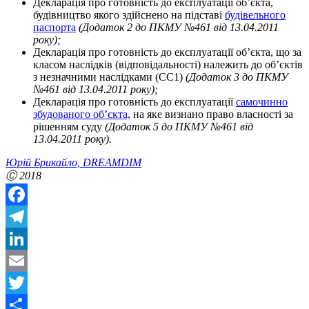
Декларація про готовність до експлуатації об’єкта,
будівництво якого здійснено на підставі
будівельного
паспорта
(Додаток 2 до ПКМУ №461 від 13.04.2011
року);
Декларація про готовність до експлуатації об’єкта, що за
класом наслідків (відповідальності) належить до об’єктів
з незначними наслідками (СС1)
(Додаток 3 до ПКМУ
№461 від 13.04.2011 року);
Декларація про готовність до експлуатації
самочинно
збудованого об’єкта,
на яке визнано право власності за
рішенням суду
(Додаток 5 до ПКМУ №461 від
13.04.2011 року).
Юрій Брикайло, DREAMDIM
Ⓒ
2018
Facebook
Telegram
LinkedIn
Email
Twitter