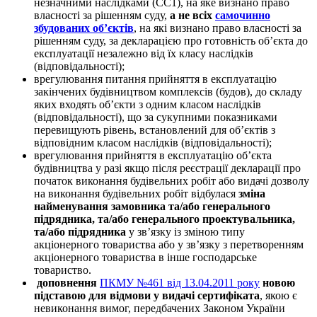
незначними наслідками (СС1),
на яке визнано право
власності за рішенням суду
,
а не всіх
самочинно
збудованих об’єктів
, на які визнано право власності за
рішенням суду, за декларацією про готовність об’єкта до
експлуатації незалежно від їх класу наслідків
(відповідальності);
врегулювання питання прийняття в експлуатацію
закінчених будівництвом комплексів (будов)
, до складу
яких входять об’єкти з одним класом наслідків
(відповідальності), що за сукупними показниками
перевищують рівень, встановлений для об’єктів з
відповідним класом наслідків (відповідальності);
врегулювання прийняття в експлуатацію об’єкта
будівництва у разі якщо після реєстрації декларації про
початок виконання будівельних робіт або видачі дозволу
на виконання будівельних робіт відбулася
зміна
найменування замовника та/або генерального
підрядника, та/або генерального проектувальника,
та/або підрядника
у зв’язку із зміною типу
акціонерного товариства або у зв’язку з перетворенням
акціонерного товариства в інше господарське
товариство.
доповнення
ПКМУ №461 від 13.04.2011 року
новою
підставою для відмови у видачі сертифіката
, якою є
невиконання вимог, передбачених Законом України