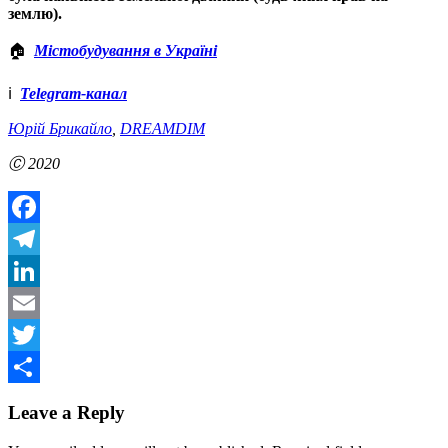
землю).
🏠
Містобудування в Україні
ℹ️
Telegram-канал
Юрій Брикайло
,
DREAMDIM
Ⓒ 2020
Facebook
Telegram
LinkedIn
Email
Twitter
Share
Leave a Reply