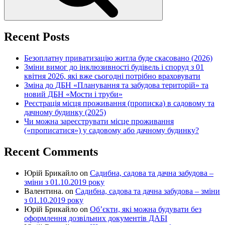
Recent Posts
Безоплатну приватизацію житла буде скасовано (2026)
Зміни вимог до інклюзивності будівель і споруд з 01
квітня 2026, які вже сьогодні потрібно враховувати
Зміна до ДБН «Планування та забудова територій» та
новий ДБН «Мости і труби»
Реєстрація місця проживання (прописка) в садовому та
дачному будинку (2025)
Чи можна зареєструвати місце проживання
(«прописатися») у садовому або дачному будинку?
Recent Comments
Юрій Брикайло
on
Садибна, садова та дачна забудова –
зміни з 01.10.2019 року
Валентина.
on
Садибна, садова та дачна забудова – зміни
з 01.10.2019 року
Юрій Брикайло
on
Об’єкти, які можна будувати без
оформлення дозвільних документів ДАБІ