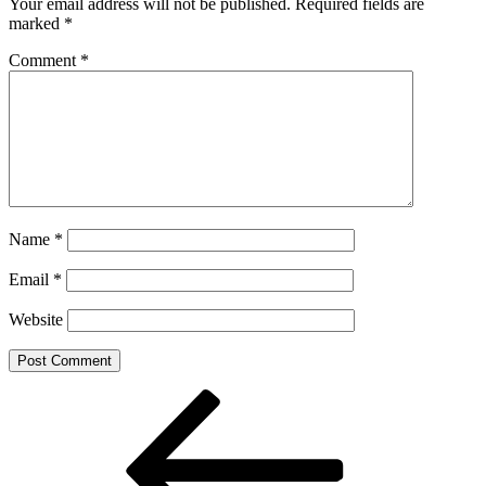
Your email address will not be published.
Required fields are
marked
*
Comment
*
Name
*
Email
*
Website
Post
Previous
Post
navigation