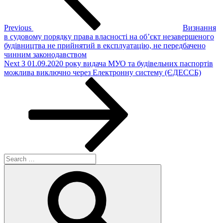
Previous
Визнання
в судовому порядку права власності на об’єкт незавершеного
будівництва не прийнятий в експлуатацію, не передбачено
чинним законодавством
Next
Next
З 01.09.2020 року видача МУО та будівельних паспортів
Post
можлива виключно через Електронну систему (ЄДЕССБ)
Search
for:
Search