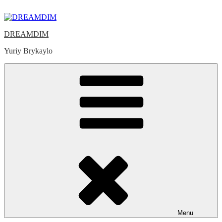
Skip
to
content
DREAMDIM
Yuriy Brykaylo
Menu