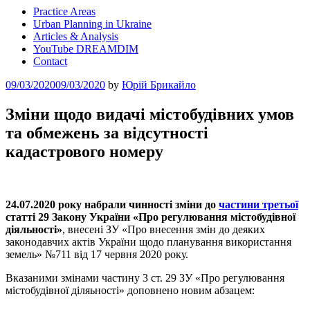
Practice Areas
Urban Planning in Ukraine
Articles & Analysis
YouTube DREAMDIM
Contact
Posted
09/03/2020
09/03/2020
by
Юрій Брикайло
on
Зміни щодо видачі містобудівних умов
та обмежень за відсутності
кадастрового номеру
24.07.2020 року набрали чинності зміни до
частини третьої
статті 29 Закону України «Про регулювання містобудівної
діяльності»
, внесені ЗУ «Про внесення змін до деяких
законодавчих актів України щодо планування використання
земель» №711 від 17 червня 2020 року.
Вказаними змінами частину 3 ст. 29 ЗУ «Про регулювання
містобудівної діляьності» доповнено новим абзацем: