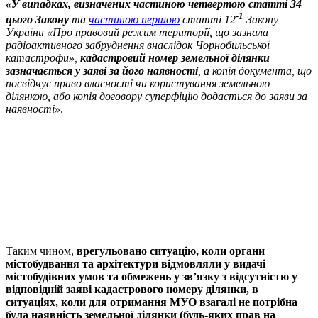
«
У випадках, визначених частиною четвертою статті 34
-1
цього Закону
та
частиною першою
статті 12
Закону
України «Про правовий режим території, що зазнала
радіоактивного забруднення внаслідок Чорнобильської
катастрофи»,
кадастровий номер земельної ділянки
зазначається у заяві за його наявності
, а копія документа, що
посвідчує право власності чи користування земельною
ділянкою, або копія договору суперфіцію додається до заяви за
наявності»
.
Таким чином,
врегульовано ситуацію, коли органи
містобудвання та архітектури відмовляли у видачі
містобудівних умов та обмежень у зв’язку з відсутністю у
відповідній заяві кадастрового номеру ділянки, в
ситуаціях, коли для отримання МУО взагалі не потрібна
була наявність земельної ділянки (будь-яких прав на