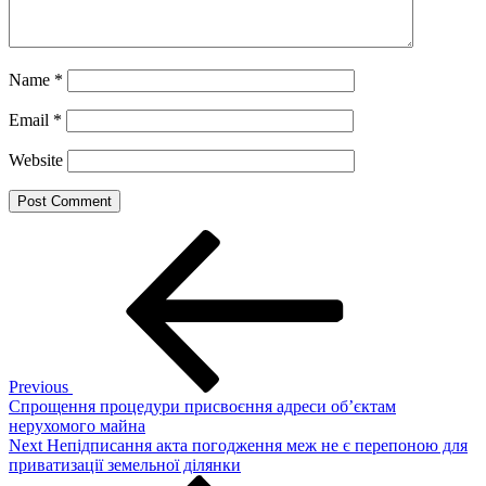
Name
*
Email
*
Website
Post
Previous
Post
navigation
Previous
Спрощення процедури присвоєння адреси об’єктам
нерухомого майна
Next
Next
Непідписання акта погодження меж не є перепоною для
Post
приватизації земельної ділянки