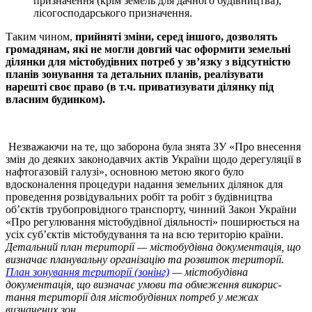
призначення (крім земель для дачного будівництва),
лісогосподарського призначення.
Таким чином,
прийняті зміни, серед іншого, дозволять
громадянам, які не могли довгий час оформити земельні
ділянки для містобудівних потреб у зв’язку з відсутністю
планів зонування та детальних планів, реалізувати
нарешті своє право
(в т.ч. приватизувати ділянку під
власним будинком).
Незважаючи на те, що заборона була знята ЗУ «Про внесення
змін до деяких законодавчих актів України щодо дерегуляції в
нафтогазовій галузі», основною метою якого було
вдосконалення процедури надання земельних ділянок для
проведення розвідувальних робіт та робіт з будівництва
об’єктів трубопровідного транспорту,
чинний
Закон України
«Про регулювання містобудівної діяльності» поширюється на
усіх суб’єктів містобудування та на всю територію країни
.
Детальний план території — містобудівна документація, що
визначає планувальну організацію та розвиток території.
План зонування території (зонінг)
— містобудівна
документація, що визначає умови та обмеження викорис­
тання території для містобудівних потреб у межах
визначених зон.