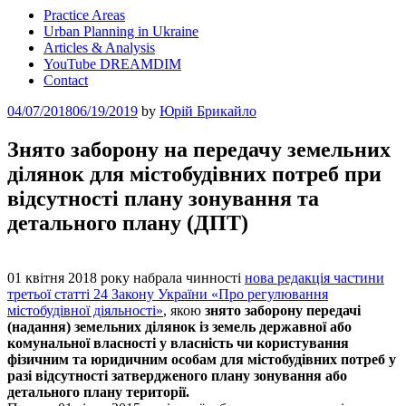
Practice Areas
Urban Planning in Ukraine
Articles & Analysis
YouTube DREAMDIM
Contact
Posted
04/07/2018
06/19/2019
by
Юрій Брикайло
on
Знято заборону на передачу земельних
ділянок для містобудівних потреб при
відсутності плану зонування та
детального плану (ДПТ)
01 квітня 2018 року набрала чинності
нова редакція частини
третьої статті 24 Закону України «Про регулювання
містобудівної діяльності»
, якою
знято заборону передачі
(надання) земельних ділянок із земель державної або
комунальної власності у власність чи користування
фізичним та юридичним особам для містобудівних потреб у
разі відсутності затвердженого плану зонування або
детального плану території
.