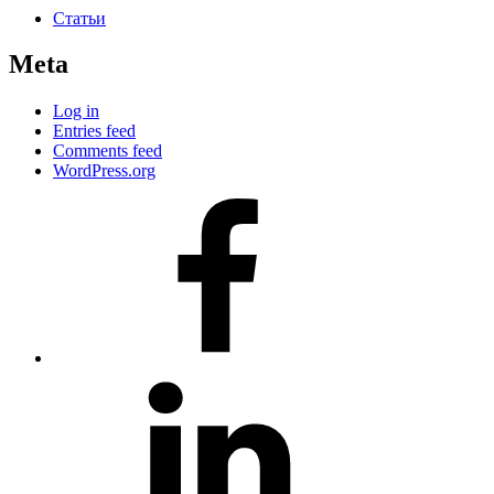
Статьи
Meta
Log in
Entries feed
Comments feed
WordPress.org
#80
(no
title)
#81
(no
title)