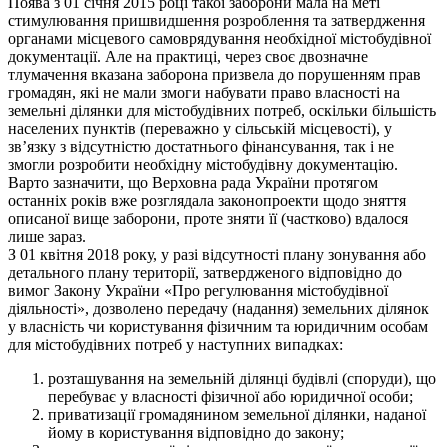
Поява з 01 січня 2015 році такої заборони мала на меті
стимулювання пришвидшення розроблення та затвердження
органами місцевого самоврядування необхідної містобудівної
документації. Але на практиці, через своє двозначне
тлумачення вказана заборона призвела до порушенням прав
громадян, які не мали змоги набувати право власності на
земельні ділянки для містобудівних потреб, оскільки більшість
населених пунктів (переважно у сільській місцевості), у
зв’язку з відсутністю достатнього фінансування, так і не
змогли розробити необхідну містобудівну документацію.
Варто зазначити, що Верховна рада України протягом
останніх років вже розглядала законопроекти щодо зняття
описаної вище заборони, проте зняти її (частково) вдалося
лише зараз.
З 01 квітня 2018 року, у разі відсутності плану зонування або
детального плану території
, затвердженого відповідно до
вимог Закону України «Про регулювання містобудівної
діяльності»,
дозволено
передачу (надання) земельних ділянок
у власність чи користування фізичним та юридичним особам
для містобудівних потреб у наступних випадках:
розташування на земельній ділянці будівлі (споруди), що
перебуває у власності фізичної або юридичної особи;
приватизації громадянином земельної ділянки, наданої
йому в користування відповідно до закону;