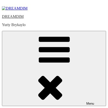
Skip
to
content
DREAMDIM
Yuriy Brykaylo
Menu