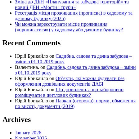
Зміна до ДБН «Планування та забудова територій» та
новий ДБН «Мости і труби»
Реєстрація місця проживання (прописка) в садовому та
дачному будинку (2025)
Чи можна зареєструвати місце проживання
(«прописатися») у садовому або дачному будинку?
Recent Comments
Юрій Брикайло
on
Садибна, садова та дачна забудова –
зміни з 01.10.2019 року
Валентина.
on
Садибна, садова та дачна забудова – зміни
з 01.10.2019 року
Юрій Брикайло
on
Об’єкти, які можна будувати без
оформлення дозвільних документів ДАБІ
Юрій Брикайло
on
Що дозволено, а що заборонено
розміщувати в житлових будинках?
Юрій Брикайло
on
Паркан (огорожа): норми, обмеження
по висоті, документи (2019)
Archives
January 2026
November 2025