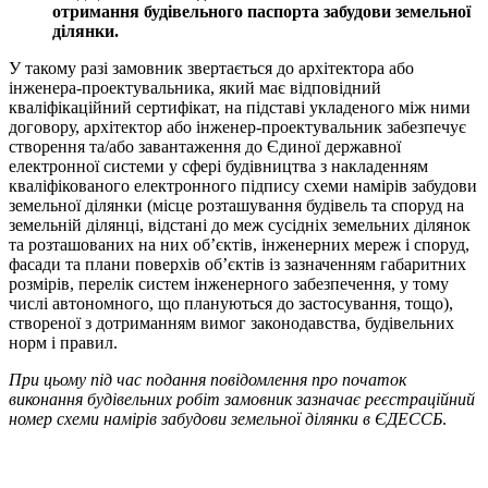
отримання будівельного паспорта забудови земельної
ділянки.
У такому разі замовник звертається до архітектора або
інженера-проектувальника, який має відповідний
кваліфікаційний сертифікат, на підставі укладеного між ними
договору, архітектор або інженер-проектувальник забезпечує
створення та/або завантаження до Єдиної державної
електронної системи у сфері будівництва з накладенням
кваліфікованого електронного підпису схеми намірів забудови
земельної ділянки (місце розташування будівель та споруд на
земельній ділянці, відстані до меж сусідніх земельних ділянок
та розташованих на них об’єктів, інженерних мереж і споруд,
фасади та плани поверхів об’єктів із зазначенням габаритних
розмірів, перелік систем інженерного забезпечення, у тому
числі автономного, що плануються до застосування, тощо),
створеної з дотриманням вимог законодавства, будівельних
норм і правил.
При цьому під час подання повідомлення про початок
виконання будівельних робіт замовник зазначає реєстраційний
номер схеми намірів забудови земельної ділянки в ЄДЕССБ
.