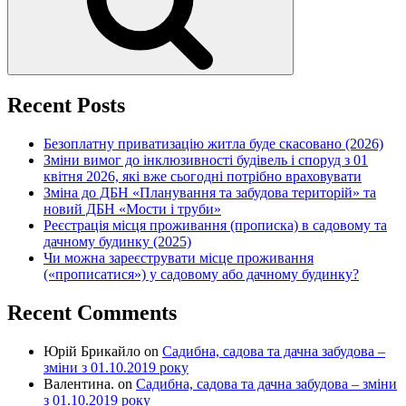
Recent Posts
Безоплатну приватизацію житла буде скасовано (2026)
Зміни вимог до інклюзивності будівель і споруд з 01
квітня 2026, які вже сьогодні потрібно враховувати
Зміна до ДБН «Планування та забудова територій» та
новий ДБН «Мости і труби»
Реєстрація місця проживання (прописка) в садовому та
дачному будинку (2025)
Чи можна зареєструвати місце проживання
(«прописатися») у садовому або дачному будинку?
Recent Comments
Юрій Брикайло
on
Садибна, садова та дачна забудова –
зміни з 01.10.2019 року
Валентина.
on
Садибна, садова та дачна забудова – зміни
з 01.10.2019 року