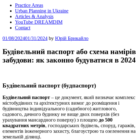
Practice Areas
Urban Planning in Ukraine
Articles & Analysis
YouTube DREAMDIM
Contact
Posted
01/08/2024
01/31/2024
by
Юрій Брикайло
on
Будівельний паспорт або схема намірів
забудови: як законно будуватися в 2024
Будівельний паспорт (будпаспорт)
Будівельний паспорт
– це документ, який визначає комплекс
містобудівних та архітектурних вимог до розміщення і
будівництва індивідуального (садибного) житлового,
садового, дачного будинку не вище двох поверхів (без
урахування мансардного поверху) з площею
до 500
квадратних метрів
, господарських будівель, споруд, гаражів,
елементів інженерного захисту, благоустрою та озеленення на
земельній ділянці.