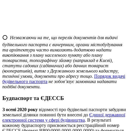
⭕️
Незважаючи на те, що перелік документів для видачі
будівельного паспорта є вичерпним, органи містобудування
та архітектури часто вимагають додатково надати
викопіювання з плану населеного пункту або плану
товариства, топографічну зйомку (наприклад в Києві),
статути садових (садівничих) або дачних товарист
(кооперативів), витяг з Державного земельного кадастру,
технічні умови, документи про адресу тощо.
Порядок видачі
будівельного паспорта
не зобов’язує замовника надавати
подібні документи.
Будпаспорт та ЄДЕССБ
З осені 2020 року
відомості про будівельні паспорти забудови
земельної ділянки повинні бути внесені до
Єдиної державної
електронної системи у сфері будівництва
. В результаті
кожному будпаспорту присвоюється реєстраційний номер
ЄДЕССБ (формат BP00:0000-0000-0000-0000) та формується