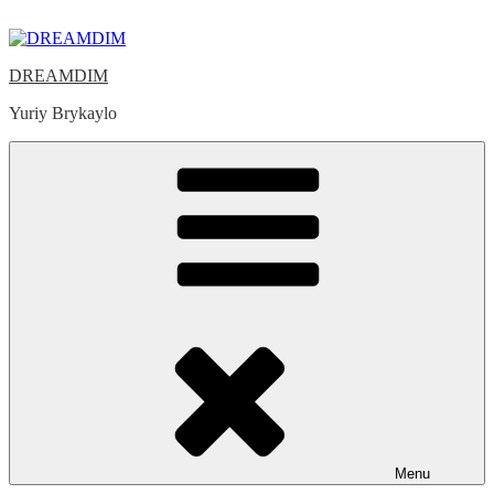
Skip
to
content
DREAMDIM
Yuriy Brykaylo
Menu