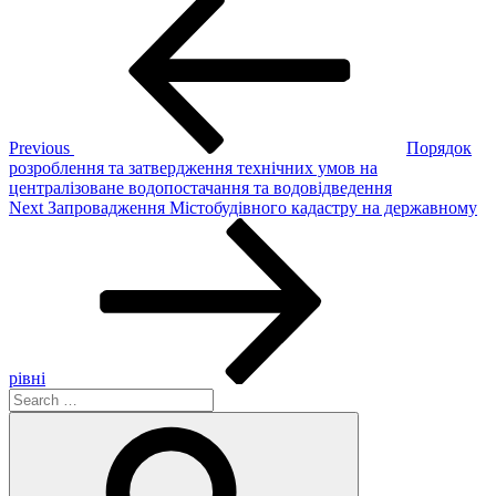
Post
Post
navigation
Previous
Порядок
розроблення та затвердження технічних умов на
централізоване водопостачання та водовідведення
Next
Next
Запровадження Містобудівного кадастру на державному
Post
рівні
Search
for:
Search