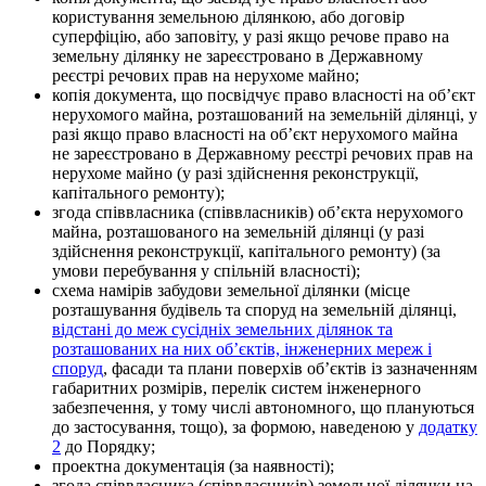
користування земельною ділянкою, або договір
суперфіцію, або заповіту, у разі якщо речове право на
земельну ділянку не зареєстровано в Державному
реєстрі речових прав на нерухоме майно;
копія документа, що посвідчує право власності на об’єкт
нерухомого майна, розташований на земельній ділянці, у
разі якщо право власності на об’єкт нерухомого майна
не зареєстровано в Державному реєстрі речових прав на
нерухоме майно (у разі здійснення реконструкції,
капітального ремонту);
згода співвласника (співвласників) об’єкта нерухомого
майна, розташованого на земельній ділянці (у разі
здійснення реконструкції, капітального ремонту) (за
умови перебування у спільній власності);
схема намірів забудови земельної ділянки (місце
розташування будівель та споруд на земельній ділянці,
відстані до меж сусідніх земельних ділянок та
розташованих на них об’єктів, інженерних мереж і
споруд
, фасади та плани поверхів об’єктів із зазначенням
габаритних розмірів, перелік систем інженерного
забезпечення, у тому числі автономного, що плануються
до застосування, тощо), за формою, наведеною у
додатку
2
до Порядку;
проектна документація (за наявності);
згода співвласника (співвласників) земельної ділянки на