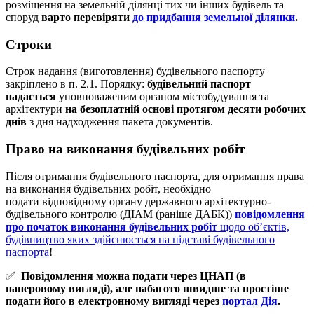
розміщення на земельній ділянці тих чи інших будівель та
споруд
варто перевіряти
до придбання земельної ділянки
.
Строки
Строк надання (виготовлення) будівельного паспорту
закріплено в п. 2.1. Порядку:
будівельний паспорт
надається
уповноваженим органом містобудування та
архітектури
на безоплатній основі протягом десяти робочих
днів
з дня надходження пакета документів.
Право на виконання будівельних робіт
Після отримання будівельного паспорта, для отримання права
на виконання будівельних робіт, необхідно
подати відповідному органу державного архітектурно-
будівельного контролю (ДІАМ (раніше ДАБК))
повідомлення
про початок виконання будівельних робіт
щодо об’єктів,
будівництво яких здійснюється на підставі будівельного
паспорта
!
✅
Повідомлення можна подати через ЦНАП (в
паперовому вигляді), але набагото швидше та простіше
подати його в електронному вигляді через
портал Дія
.