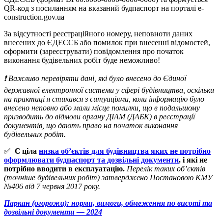
QR-код з посиланням на вказаний будпаспорт на порталі e-
construction.gov.ua
За відсутності реєстраційного номеру, неповноти даних
внесених до ЄДЕССБ або помилок при внесенні відомостей,
оформити (зареєструвати) повідомлення про початок
виконання будівельних робіт буде неможливо!
❗️ Важливо перевіряти дані, які було внесено до Єдиної
державної електронної системи у сфері будівництва, оскільки
на практиці я стикався з ситуаціями, коли інформацію було
внесено неповно або мали місце помилки, що в подальшому
призводить до відмови органу ДІАМ (ДАБК) в реєстрації
документів, що дають право на початок виконання
будівельних робіт.
✅
Є ціла
низка об’єктів для будівництва яких не потрібно
оформлювати будпаспорт та дозвільні документи
, і які не
потрібно вводити в експлуатацію.
Перелік таких об’єктів
(точніше будівельних робіт) затверджено Постановою КМУ
№406 від 7 червня 2017 року.
Паркан (огорожа): норми, вимоги, обмеження по висоті та
дозвільні документи — 2024