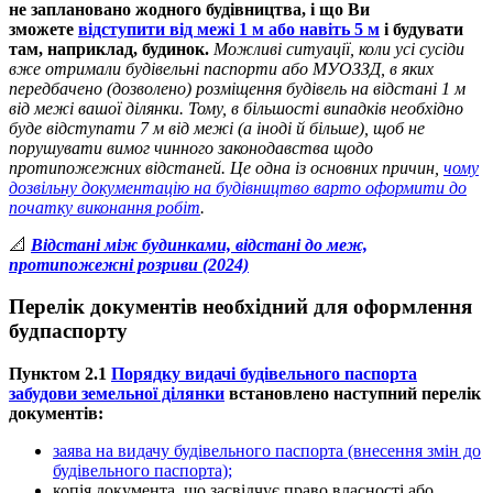
не заплановано жодного будівництва, і що Ви
зможете
відступити від межі 1 м або навіть 5 м
і будувати
там, наприклад, будинок.
Можливі ситуації, коли усі сусіди
вже отримали будівельні паспорти або МУОЗЗД, в яких
передбачено (дозволено) розміщення будівель на відстані 1 м
від межі вашої ділянки. Тому, в більшості випадків необхідно
буде відступати 7 м від межі (а іноді й більше), щоб не
порушувати вимог чинного законодавства щодо
протипожежних відстаней.
Це одна із основних причин,
чому
дозвільну документацію на будівництво варто оформити до
початку виконання робіт
.
📐
Відстані між будинками, відстані до меж,
протипожежні розриви (2024)
Перелік документів необхідний для оформлення
будпаспорту
Пунктом 2.1
Порядку видачі будівельного паспорта
забудови земельної ділянки
встановлено наступний перелік
документів:
заява на видачу будівельного паспорта (внесення змін до
будівельного паспорта);
копія документа, що засвідчує право власності або