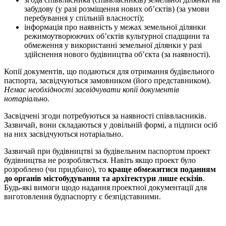
забудову (у разі розміщення нових об’єктів) (за умови
перебування у спільній власності);
інформація про наявність у межах земельної ділянки
режимоутворюючих об’єктів культурної спадщини та
обмеження у використанні земельної ділянки у разі
здійснення нового будівництва об’єкта (за наявності).
Копії документів, що подаються для отримання будівельного
паспорта, засвідчуються замовником (його представником).
Немає необхідності засвідчувати копії документів
нотаріально.
Засвідчені згоди потребуються за наявності співвласників.
Зазвичай, вони складаються у довільній формі, а підписи осіб
на них засвідчуються нотаріально.
Зазвичай при будівництві за будівельним паспортом проект
будівництва не розробляється. Навіть якщо проект було
розроблено (чи придбано), то
краще обмежитися поданням
до органів містобудування та архітектури лише ескізів
.
Будь-які вимоги щодо надання проектної документації для
виготовлення будпаспорту є безпідставними.