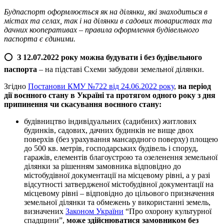
Будпаспорт оформлюється як на ділянки, які знаходиться в
містах та селах, так і на ділянки в садових товариствах та
дачних кооперативах – правила оформлення будівельного
паспорта є єдиними.
⭕️
З
12.07.2022 року можна будувати і без будівельного
паспорта
– на підставі Схеми забудови земельної ділянки.
Згідно
Постанови КМУ №722 від 24.06.2022 року
,
на період
дії воєнного стану в Україні та протягом одного року з дня
припинення чи скасування воєнного стану:
будівництво індивідуальних (садибних) житлових
будинків, садових, дачних будинків не вище двох
поверхів (без урахування мансардного поверху) площею
до 500 кв. метрів, господарських будівель і споруд,
гаражів, елементів благоустрою та озеленення земельної
ділянки за рішенням замовника відповідно до
містобудівної документації на місцевому рівні, а у разі
відсутності затвердженої містобудівної документації на
місцевому рівні – відповідно до цільового призначення
земельної ділянки та обмежень у використанні земель,
визначених
Законом України
“Про охорону культурної
спадщини”,
може здійснюватися замовником без