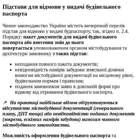
Підстави для відмови у видачі будівельного
паспорта
Чинне законодавство України містить вичерпний перелік
підстав для відмови у видачі будпаспорту, так, згідно п. 2.4.
Порядку:
пакет документів для видачі будівельного
паспорта або внесення змін до нього
повертається
уповноваженим органом містобудування та
архітектури замовнику
з таких підстав
:
неподання повного пакета документів;
невідповідність намірів забудови земельної ділянки
вимогам містобудівної документації на місцевому рівні,
будівельним нормам і правилам;
подання замовником заяви в довільній формі про
відмову від отримання будівельного паспорта.
📌
На практиці найбільше відмов обґрунтовуються
відсутністю містобудівної документації (генерального
плану, ДПТ тощо) або невідповідністю поданих документів
(зокрема, ескізних намірів забудови) вимогам чинного
містобудівного законодавства.
Можливість оформлення будівельного паспорта
та