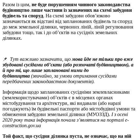
Разом із цим,
не буде порушенням чинного законодавства
будівництво лише частини із зазначених на схемі забудови
будівель та споруд
. На схемі забудови обов’язково
зазначаються як відстані від запланованих будівель та споруд
до меж земельної ділянки, червоних ліній, ліній регулювання
забудови тощо, так і до об’єктів на сусідніх земельних
ділянках.
📌
Тут важливо зазначити, що
мова йде не тільки про вже
збудовані сусідами об’єкти (або розпочаті будівництвом), а
й про ті, що лише заплановані ними до
будівництва
(звичайно, за умови отримання сусідами
передбачених законодавством документів).
Інформація щодо запланованих сусідніми землевласниками
(землекористувачами) об’єктів є в місцевих органах
містобудування та архітектури, які видавали (або наразі
погоджують) їм будівельні паспорти або містобудівні умови та
обмеження забудови земельної ділянки (МУОЗЗД).
І з осені
2020 року така інформація почала з’являтися на порталі e-
construction.gov.ua
Той факт, що сусідня ділянка пуста, не означає, що на ній