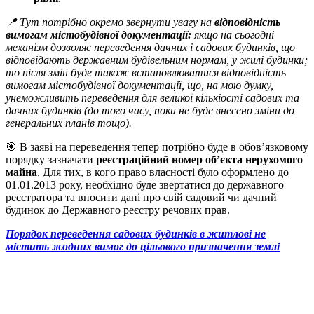
📍 Тут потрібно окремо звернути увагу на
відповідність
вимогам містобудівної документації:
якщо на сьогодні
механізм дозволяє переведення дачних і садових будинків, що
відповідають державним будівельним нормам, у жилі будинки;
то після змін буде також встановлюватися відповідність
вимогам містобудівної документації, що, на мою думку,
унеможливить переведення для великої кількіості садових та
дачних будинків (до того часу, поки не буде внесено зміни до
генеральних планів тощо).
🎯 В заяві на переведення тепер потрібно буде в обов’язковому
порядку зазначати
реєстраційний номер об’єкта нерухомого
майна
. Для тих, в кого право власності було оформлено до
01.01.2013 року, необхідно буде звертатися до державного
реєстратора та вносити дані про свій садовий чи дачний
будинок до Державного реєстру речових прав.
Порядок переведення садових будинків в житлові не
містить жодних вимог до цільового призначення землі