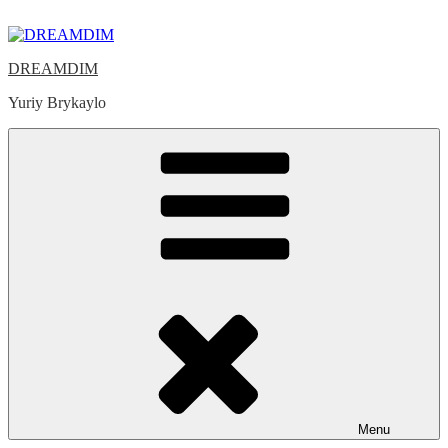
Skip
to
content
DREAMDIM
Yuriy Brykaylo
Menu