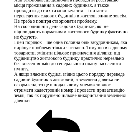
місця проживання в садових будинках, а також
проводити до них газопостачання – і питання
переведення садових будинків в житлові зникне зовсім.
Не треба з повітря створювати проблему.
На сьогоднішній день садових будинків, які не
відповідають нормативам житлового будинку фактично
не будують.
І цей порядок – ще одна головна біль забудовникам, яка
вирішує проблему тільки частково. Тому що в садовому
товаристві змінити цільове призначення ділянки під
будівництво житлового будинку практично нереально
без внесення змін до генерального плану населеного
пункту.
А якщо власник будівлі згідно цього порядку переведе
садовий будинок в житловий, а земельна ділянка не
оформлена, то це в подальшому унеможливлює
отримати кадастровий номер і провести приватизацію
землі, так як порушено цільове використання земельної
ділянки.