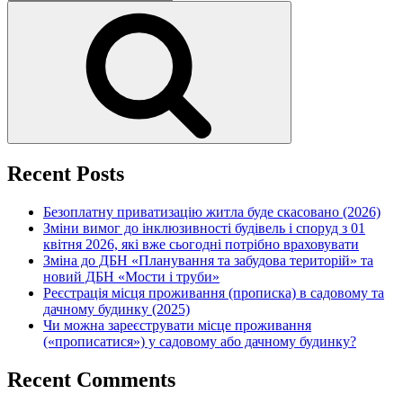
for:
Search
Recent Posts
Безоплатну приватизацію житла буде скасовано (2026)
Зміни вимог до інклюзивності будівель і споруд з 01
квітня 2026, які вже сьогодні потрібно враховувати
Зміна до ДБН «Планування та забудова територій» та
новий ДБН «Мости і труби»
Реєстрація місця проживання (прописка) в садовому та
дачному будинку (2025)
Чи можна зареєструвати місце проживання
(«прописатися») у садовому або дачному будинку?
Recent Comments