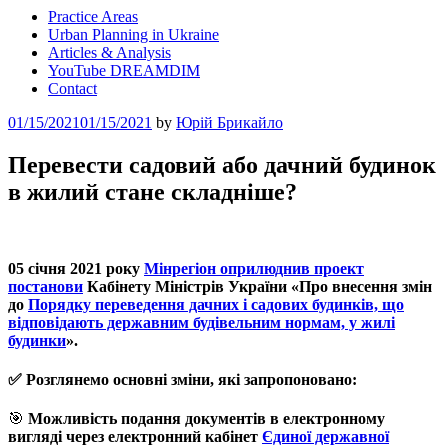
Practice Areas
Urban Planning in Ukraine
Articles & Analysis
YouTube DREAMDIM
Contact
Posted
01/15/2021
01/15/2021
by
Юрій Брикайло
on
Перевести садовий або дачний будинок
в жилий стане складніше?
05 січня 2021 року
Мінрегіон оприлюднив проект
постанови
Кабінету Міністрів України «Про внесення змін
до
Порядку переведення дачних і садових будинків, що
відповідають державним будівельним нормам, у жилі
будинки
».
✅ Розглянемо основні зміни, які запропоновано:
🎯
Можливість подання документів в електронному
вигляді через електронний кабінет
Єдиної державної