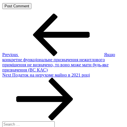
Post
Previous
Post
navigation
Previous
Якщо
конкретне функціональне призначення нежитлового
приміщення не визначено, то воно може мати будь-яке
призначення (ВС КАС)
Next
Next
Податок на нерухоме майно в 2021 році
Post
Search