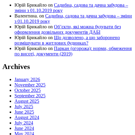
Юрій Брикайло
on
Садибна, садова та дачна забудова –
зміни з 01.10.2019 року
Валентина.
on
Садибна, садова та дачна забудова – зміни
з 01.10.2019 року
Юрій Брикайло
on
Об’єкти, які можна будувати без
оформлення дозвільних документів ДАБІ
Юрій Брикайло
on
Що дозволено, а що заборонено
розміщувати в житлових будинках?
Юрій Брикайло
on
Паркан (огорожа): норми, обмеження
по висоті, документи (2019)
Archives
January 2026
November 2025
October 2025
September 2025
August 2025
July 2025
June 2025
August 2024
July 2024
June 2024
May 2024