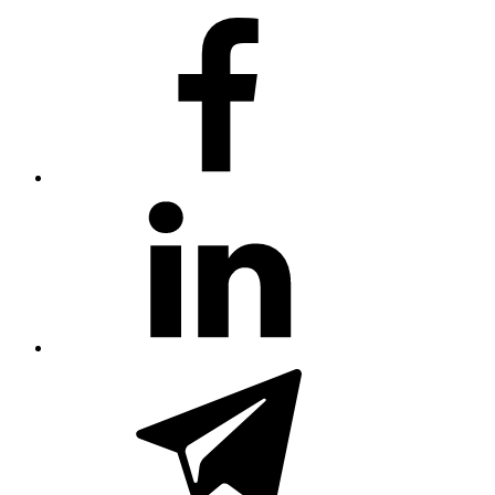
#80
(no
title)
#81
(no
title)
#3381
(no
title)