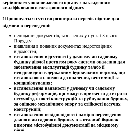
керівником уповноваженого органу з накладенням
кваліфікованого електронного підпису
.
❗️
Пропонується суттєво розширити перелік підстав для
відмови в переведенні:
неподання документів, зазначених у пункті 3 цього
Порядку;
виявлення в поданих документах недостовірних
відомостей;
встановлення відсутності у дачному чи садовому
будинку
діючої протягом року системи опалення для
забезпечення експлуатації будинку та/або її
невідповідність державним будівельним нормам, що
встановлюють вимоги до опалення, вентиляції та
кондиціонування;
встановлення наявності у дачному чи садовому
будинку деформацій, що можуть призвести до втрати
несучої здатності конструкцій та руйнування будинку,
за оцінкою механічного опору та стійкості несучих
конструкцій;
встановлення невідповідності намірів переведення
дачного чи садового будинку в житловий будинок
вимогам містобудівної документації на місцевому
рівні
.