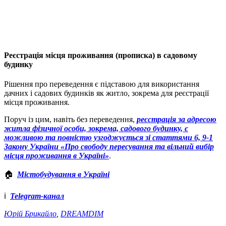
Реєстрація місця проживання (прописка) в садовому
будинку
Рішення про переведення є підставою для використання
дачних і садових будинків як житло, зокрема для реєстрації
місця проживання.
Поруч із цим, навіть без переведення,
реєстрація за адресою
житла фізичної особи, зокрема, садового будинку, є
можливою та повністю узгоджується зі статтями 6, 9-1
Закону України «Про свободу пересування та вільний вибір
місця проживання в Україні»
.
🏠
Містобудування в Україні
ℹ️
Telegram-канал
Юрій Брикайло
,
DREAMDIM