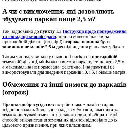
А чи є виключення, які дозволяють
збудувати паркан вище 2,5 м?
Так, відповідно до
пункту 1.3
Інструкції
щодо попередження
та ліквідації хвороб бджіл
:
при розміщенні пасіки на
присадибній ділянці (подвір’ї)
огорожа повинна бути
заввишки не менше 2,5 м
для підвищення рівня льоту бджіл.
Таким чином, у випадку наявності пасіки на
присадибній
земельній ділянці, мінімальна висота паркану становить 2,5 м,
а максимальна не нормована, фактично. І на практиці це
використовували для зведення парканів і 3, і 5, і більше метрів.
Обмеження та інші вимоги до парканів
(огорож)
Правила добросусідства:
потрібно також пам’ятати, що
згідно положень Земельного кодексу України, власники та
землекористувачі земельних ділянок повинні обирати такі
способи використання земельних ділянок відповідно до їх
цільового призначення, при яких власникам,