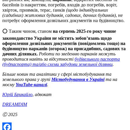
басейнів із накриттям, погребів, входів до погребів, воріт,
хвірток, приямків, терас, ґанків
(щодо індивідуальних
(садибних) житлових будинків, садових, дачних будинків)
, не
потребує оформлення дозвільних документів на будівництво.
⭕️ Таким чином, станом
на серпень 2025-го року чинне
законодавство України не містить зобов’язань щодо
оформлення дозвільних документів (повідомлень тощо) на
будівництво парканів (огорож) на присадибних, садових та
дачних ділянках.
Роботи по зведенню парканів можуть
проводитися навіть за відсутності
будівельного паспорта
(будпаспорта) та/або схеми забудови земельної ділянки
.
Більше новин та аналітики у сфері містобудування та
земельного права у групі
Містобудування в Україні
та на
моєму
YouTube-каналі
.
Юрій Брикайло
,
адвокат
DREAMDIM
Ⓒ 2025