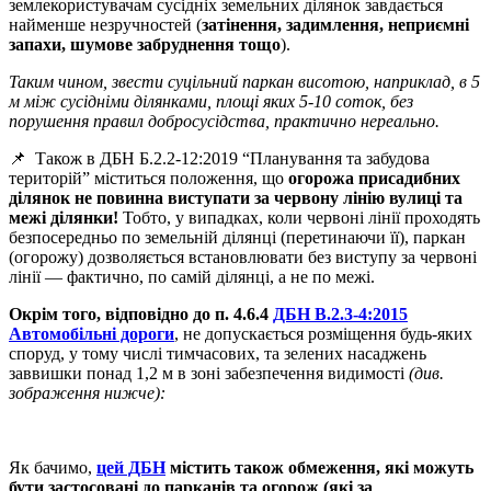
землекористувачам сусідніх земельних ділянок завдається
найменше незручностей (
затінення, задимлення, неприємні
запахи, шумове забруднення тощо
).
Таким чином, звести суцільний паркан висотою, наприклад, в 5
м між сусідніми ділянками, площі яких 5-10 соток, без
порушення правил добросусідства, практично нереально.
📌 Також в ДБН Б.2.2-12:2019 “Планування та забудова
територій” міститься положення, що
огорожа присадибних
ділянок не повинна виступати за червону лінію вулиці та
межі ділянки!
Тобто, у випадках, коли червоні лінії проходять
безпосередньо по земельній ділянці (перетинаючи її), паркан
(огорожу) дозволяється встановлювати без виступу за червоні
лінії — фактично, по самій ділянці, а не по межі.
Окрім того, відповідно до п. 4.6.4
ДБН В.2.3-4:2015
Автомобільні дороги
, не допускається розміщення будь-яких
споруд, у тому числі тимчасових, та зелених насаджень
заввишки понад 1,2 м в зоні забезпечення видимості
(див.
зображення нижче):
Як бачимо,
цей ДБН
містить також обмеження, які можуть
бути застосовані до парканів та огорож (які за