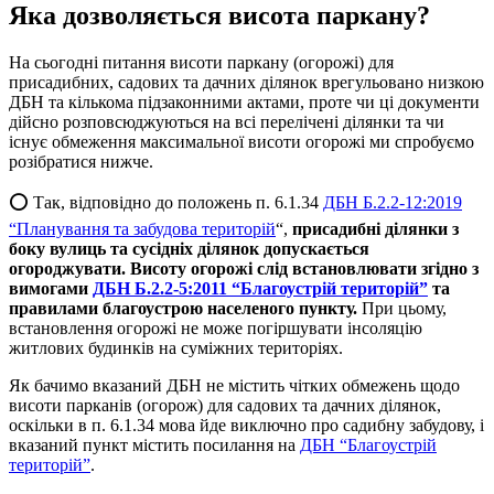
Яка дозволяється висота паркану
?
На сьогодні питання висоти паркану (огорожі) для
присадибних, садових та дачних ділянок врегульовано низкою
ДБН та кількома підзаконними актами, проте чи ці документи
дійсно розповсюджуються на всі перелічені ділянки та чи
існує обмеження максимальної висоти огорожі ми спробуємо
розібратися нижче.
⭕️
Так, відповідно до положень п. 6.1.34
ДБН Б.2.2-12:2019
“Планування та забудова територій
“,
присадибні ділянки з
боку вулиць та сусідніх ділянок допускається
огороджувати.
Висоту огорожі слід встановлювати згідно з
вимогами
ДБН Б.2.2-5:2011 “Благоустрій територій”
та
правилами благоустрою населеного пункту.
При цьому,
встановлення огорожі не може погіршувати інсоляцію
житлових будинків на суміжних територіях.
Як бачимо вказаний ДБН не містить чітких обмежень щодо
висоти парканів (огорож) для садових та дачних ділянок,
оскільки в п. 6.1.34 мова йде виключно про садибну забудову, і
вказаний пункт містить посилання на
ДБН “Благоустрій
територій”
.