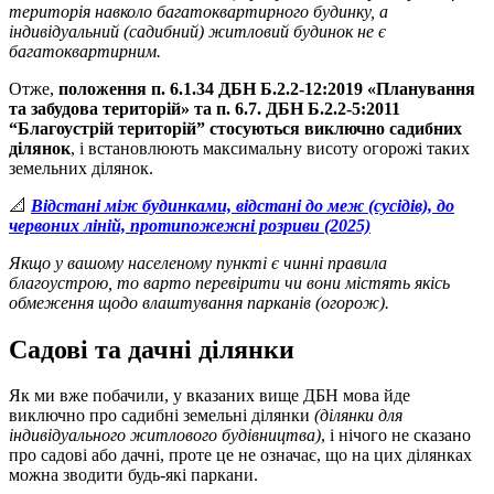
територія навколо багатоквартирного будинку, а
індивідуальний (садибний) житловий будинок не є
багатоквартирним.
Отже,
положення п. 6.1.34 ДБН Б.2.2-12:2019 «Планування
та забудова територій» та п. 6.7. ДБН Б.2.2-5:2011
“Благоустрій територій” стосуються виключно садибних
ділянок
, і встановлюють максимальну висоту огорожі таких
земельних ділянок.
📐
Відстані між будинками, відстані до меж (сусідів), до
червоних ліній, протипожежні розриви (2025)
Якщо у вашому населеному пункті є чинні правила
благоустрою, то варто перевірити чи вони містять якісь
обмеження щодо влаштування парканів (огорож).
Садові та дачні ділянки
Як ми вже побачили, у вказаних вище ДБН мова йде
виключно про садибні земельні ділянки
(ділянки для
індивідуального житлового будівництва)
, і нічого не сказано
про садові або дачні, проте це не означає, що на цих ділянках
можна зводити будь-які паркани.