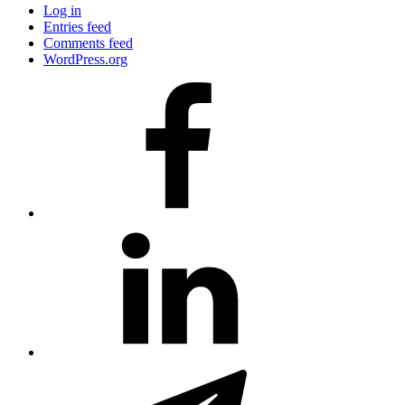
Log in
Entries feed
Comments feed
WordPress.org
#80
(no
title)
#81
(no
title)
#3381
(no
title)