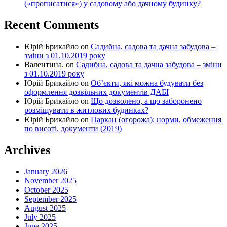
(«прописатися») у садовому або дачному будинку?
Recent Comments
Юрій Брикайло
on
Садибна, садова та дачна забудова –
зміни з 01.10.2019 року
Валентина.
on
Садибна, садова та дачна забудова – зміни
з 01.10.2019 року
Юрій Брикайло
on
Об’єкти, які можна будувати без
оформлення дозвільних документів ДАБІ
Юрій Брикайло
on
Що дозволено, а що заборонено
розміщувати в житлових будинках?
Юрій Брикайло
on
Паркан (огорожа): норми, обмеження
по висоті, документи (2019)
Archives
January 2026
November 2025
October 2025
September 2025
August 2025
July 2025
June 2025