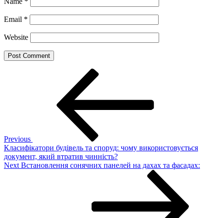
Name
*
Email
*
Website
Post
Previous
Post
navigation
Previous
Класифікатори будівель та споруд: чому використовується
документ, який втратив чинність?
Next
Next
Встановлення сонячних панелей на дахах та фасадах:
Post