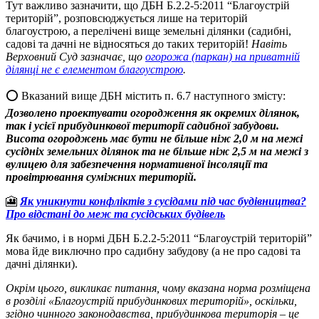
Тут важливо зазначити, що ДБН Б.2.2-5:2011 “Благоустрій
територій”, розповсюджується лише на територій
благоустрою, а перелічені вище земельні ділянки (садибні,
садові та дачні не відносяться до таких територій!
Навіть
Верховний Суд зазначає, що
огорожа (паркан) на приватній
ділянці не є елементом благоустрою
.
⭕️ Вказаний вище ДБН містить п. 6.7 наступного змісту:
Дозволено проектувати огородження як окремих ділянок,
так і усієї прибудинкової території садибної забудови.
Висота огороджень має бути не більше ніж 2,0 м на межі
сусідніх земельних ділянок та не більше ніж 2,5 м на межі з
вулицею для забезпечення нормативної інсоляції та
провітрювання суміжних територій.
🎦
Як уникнути конфліктів з сусідами під час будівництва?
Про відстані до меж та сусідських будівель
Як бачимо, і в нормі ДБН Б.2.2-5:2011 “Благоустрій територій”
мова йде виключно про садибну забудову (а не про садові та
дачні ділянки).
Окрім цього, викликає питання, чому вказана норма розміщена
в розділі «Благоустрій прибудинкових територій», оскільки,
згідно чинного законодавства, прибудинкова територія – це