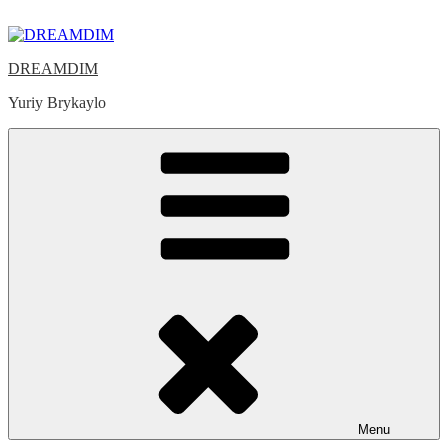
Skip
to
content
DREAMDIM
Yuriy Brykaylo
Menu