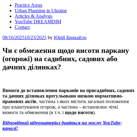
Practice Areas
Urban Planning in Ukraine
Articles & Analysis
YouTube DREAMDIM
Contact
Posted
08/16/2025
10/23/2025
by
Юрій Брикайло
on
Чи є обмеження щодо висоти паркану
(огорожі) на садибних, садових або
дачних ділянках?
Вимоги до встановлення парканів на присадибних, садових
та дачних ділянках врегульовано низкою нормативно-
правових актів
, частина з яких містить загальні положення
про влаштування огорож, а частина – встановлює чіткі
вимоги та обмеження (в т.ч. і
щодо висоти
).
Відповідний відеоматеріал дивіться на моєму YouTube-
канал
і!