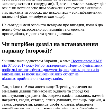
законодавством є спорудами).
Проте він має «локальну» дію,
оскільки встановлене ним обмеження стосується виключно
тих парканів та огорож, що знаходяться у зоні забезпечення
видимості
(див. на зображення вище)
.
На сьогодні мені особисто невідомо про випадки, коли б цю
норму було застосовано до парканів та огорож на
присадибних, садових та дачних ділянках.
Чи потрібен дозвіл на встановлення
паркану (огорожі)?
Чинним законодавством України , а саме
Постановою КМУ
від 07.06.2017 року №406,
затверджено Перелік будівельних
робіт, які не потребують документів, що дають право на їх
виконання, та після закінчення яких об’єкт не
підлягає прийняттю в експлуатацію
.
Так, згідно п. 6 вказаного вище Переліку, зведення на
земельній ділянці тимчасових будівель та споруд без
влаштування фундаментів, зокрема навісів, альтанок, наметів,
накриття, сходів, естакад, літніх душових, теплиць, гаражів, а
також свердловин, криниць, люфт-клозетів, вбиралень,
вигрібних ям, замощень,
парканів
, відкритих басейнів та