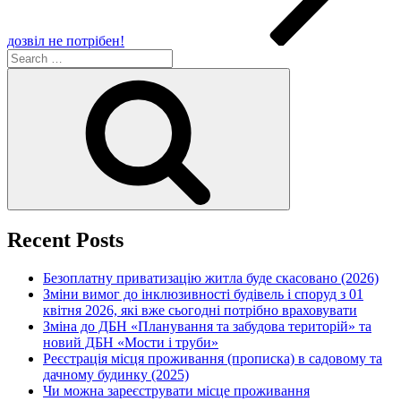
дозвіл не потрібен!
Search
for:
Search
Recent Posts
Безоплатну приватизацію житла буде скасовано (2026)
Зміни вимог до інклюзивності будівель і споруд з 01
квітня 2026, які вже сьогодні потрібно враховувати
Зміна до ДБН «Планування та забудова територій» та
новий ДБН «Мости і труби»
Реєстрація місця проживання (прописка) в садовому та
дачному будинку (2025)
Чи можна зареєструвати місце проживання