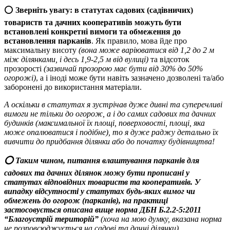
⭕️
Зверніть увагу: в статутах садових (садівничих)
товариств та дачних кооперативів можуть бути
встановлені конкретні вимоги та обмеження до
встановлення парканів
. Як правило, мова йде про
максимальну висоту
(вона може варіюватися від 1,2 до 2 м
між ділянками, і десь 1,9-2,5 м від вулиці)
та відсоток
прозорості
(зазвичай прозорою має бути від 30% до 50%
огорожі)
, а і іноді може бути навіть зазначено дозволені та/або
заборонені до використання матеріали.
А оскільки в статутах я зустрічав дуже дивні та суперечливі
вимоги не тільки до огорож, а і до самих садових та дачних
будинків (максимальної їх площі, поверховості, площі, яка
може опалюватися і подібне), то я дуже раджу детально їх
вивчити до придбання ділянки або до початку будівництва!
⭕️ Таким чином, питання влаштування парканів для
садових та дачних ділянок можу бути прописані у
статутах відповідних товариств та кооперативів. У
випадку відсутності у статутах будь-яких вимог чи
обмежень до огорож (парканів), на практиці
застосовується описана вище норма ДБН Б.2.2-5:2011
“Благоустрій територій”
(хоча на мою думку, вказана норма
не розповсюджується на садові та дачні ділянки).