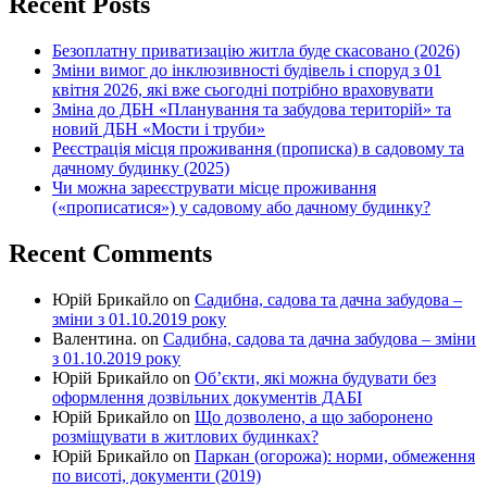
Recent Posts
Безоплатну приватизацію житла буде скасовано (2026)
Зміни вимог до інклюзивності будівель і споруд з 01
квітня 2026, які вже сьогодні потрібно враховувати
Зміна до ДБН «Планування та забудова територій» та
новий ДБН «Мости і труби»
Реєстрація місця проживання (прописка) в садовому та
дачному будинку (2025)
Чи можна зареєструвати місце проживання
(«прописатися») у садовому або дачному будинку?
Recent Comments
Юрій Брикайло
on
Садибна, садова та дачна забудова –
зміни з 01.10.2019 року
Валентина.
on
Садибна, садова та дачна забудова – зміни
з 01.10.2019 року
Юрій Брикайло
on
Об’єкти, які можна будувати без
оформлення дозвільних документів ДАБІ
Юрій Брикайло
on
Що дозволено, а що заборонено
розміщувати в житлових будинках?
Юрій Брикайло
on
Паркан (огорожа): норми, обмеження
по висоті, документи (2019)