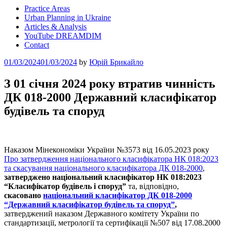
Practice Areas
Urban Planning in Ukraine
Articles & Analysis
YouTube DREAMDIM
Contact
Posted
01/03/2024
01/03/2024
by
Юрій Брикайло
on
З 01 січня 2024 року втратив чинність
ДК 018-2000 Державний класифікатор
будівель та споруд
Наказом Мінекономіки України №3573 від 16.05.2023 року
Про затвердження національного класифікатора НК 018:2023
та скасування національного класифікатора ДК 018-2000
,
затверджено національний класифікатор НК 018:2023
“Класифікатор будівель і споруд”
та, відповідно,
скасовано
національний класифікатор ДК 018-2000
“Державний класифікатор будівель та споруд”
,
затверджений наказом Державного комітету України по
стандартизації, метрології та сертифікації №507 від 17.08.2000