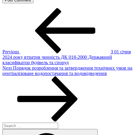
Post
Previous
Post
navigation
Previous
З 01 січня
2024 року втратив чинність ДК 018-2000 Державний
класифікатор будівель та споруд
Next
Next
Порядок розроблення та затвердження технічних умов на
Post
централізоване водопостачання та водовідведення
Search
for:
Search