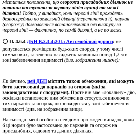
міститься положення, що
огорожа присадибних ділянок не
повинна виступати за червону лінію вулиці
та межі
ділянки!
Тобто, у випадках, коли червоні лінії проходять
безпосередньо по земельній ділянці (перетинаючи її), паркан
(огорожу) дозволяється встановлювати без виступу за
червоні лінії — фактично, по самій ділянці, а не по межі
.
⭕️
П. 4.6.4
ДБН В.2.3-4:2015 Автомобільні дороги
:
не
допускається розміщення будь-яких споруд, у тому числі
тимчасових, та зелених насаджень заввишки поняд 1,2 м в
зоні забезпечення видимості
(див. зображення нижче):
Як бачимо,
цей ДБН
містить також обмеження, які можуть
бути застосовані до парканів та огорож (які за
законодавством є спорудами).
Проте він має «локальну» дію,
оскільки встановлене ним обмеження стосується виключно
тих парканів та огорож, що знаходяться у зоні забезпечення
видимості (див. на зображення вище).
На сьогодні мені особисто невідомо про жоден випадок, коли
б ці норми було застосовано до парканів та огорож на
присадибних, садових та дачних ділянках.