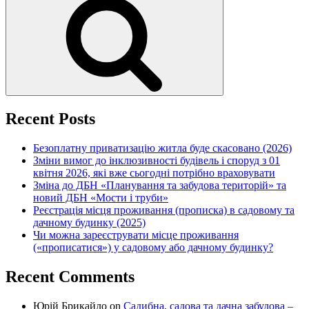
Recent Posts
Безоплатну приватизацію житла буде скасовано (2026)
Зміни вимог до інклюзивності будівель і споруд з 01
квітня 2026, які вже сьогодні потрібно враховувати
Зміна до ДБН «Планування та забудова територій» та
новий ДБН «Мости і труби»
Реєстрація місця проживання (прописка) в садовому та
дачному будинку (2025)
Чи можна зареєструвати місце проживання
(«прописатися») у садовому або дачному будинку?
Recent Comments
Юрій Брикайло
on
Садибна, садова та дачна забудова –