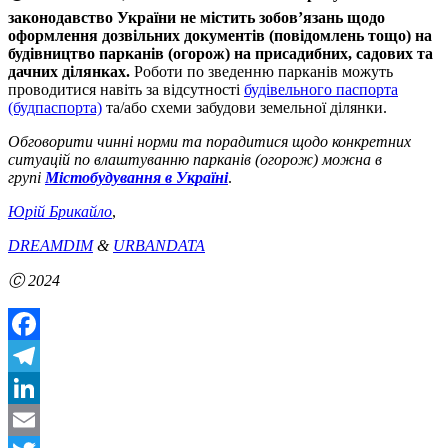
законодавство України не містить зобов’язань щодо
оформлення дозвільних документів (повідомлень тощо) на
будівництво парканів (огорож) на присадибних, садових та
дачних ділянках.
Роботи по зведенню парканів можуть
проводитися навіть за відсутності
будівельного паспорта
(будпаспорта)
та/або схеми забудови земельної ділянки.
Обговорити чинні норми та порадитися щодо конкретних
ситуацій по влаштуванню парканів (огорож) можна в
групі
Містобудування в Україні
.
Юрій Брикайло
,
DREAMDIM
&
URBANDATA
Ⓒ 2024
Facebook
Telegram
LinkedIn