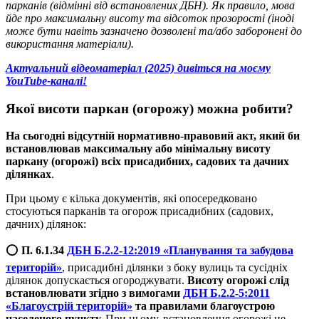
парканів (відмінні від встановлених ДБН).
Як правило, мова
йде про максимальну висоту та відсоток прозорості (іноді
може бути навіть зазначено дозволені та/або заборонені до
використання матеріали).
Актуальний відеоматеріал (2025) дивіться на моєму
YouTube-каналі!
Якої висоти паркан (огорожу) можна робити
?
На сьогодні
відсутній нормативно-правовий акт, який би
встановлював максимальну або мінімальну висоту
паркану (огорожі) всіх присадибних, садових та дачних
ділянках
.
При цьому є кілька документів, які опосередковано
стосуються парканів та огорож присадибних (садових,
дачних) ділянок:
⭕️
П. 6.1.34
ДБН Б.2.2-12:2019 «Планування та забудова
територій»
, присадибні ділянки з боку вулиць та сусідніх
ділянок допускається огороджувати.
Висоту огорожі слід
встановлювати згідно з вимогами
ДБН Б.2.2-5:2011
«Благоустрій територій»
та правилами благоустрою
населеного пункту.
При цьому, встановлення огорожі не