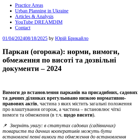
Practice Areas
Urban Planning in Ukraine
Articles & Analysis
YouTube DREAMDIM
Contact
Posted
01/04/2024
08/18/2025
by
Юрій Брикайло
on
Паркан (огорожа): норми, вимоги,
обмеження по висоті та дозвільні
документи – 2024
Вимоги до встановлення парканів на присадибних, садових
та дачних ділянках врегульовано низкою нормативно-
правових актів
, частина з яких містить загальні положення
про влаштування огорож, а частина – встановлює чіткі
вимоги та обмеження (в т.ч.
щодо висоти
).
📌
Зверніть увагу: в статутах садових (садівничих)
товариств та дачних кооперативів можуть бути
встановлені певні вимоги та обмеження до встановлення