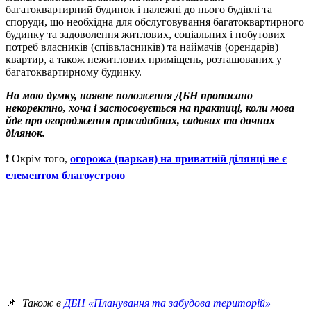
багатоквартирний будинок і належні до нього будівлі та
споруди, що необхідна для обслуговування багатоквартирного
будинку та задоволення житлових, соціальних і побутових
потреб власників (співвласників) та наймачів (орендарів)
квартир, а також нежитлових приміщень, розташованих у
багатоквартирному будинку.
На мою думку, наявне положення ДБН прописано
некоректно, хоча і застосовується на практиці, коли мова
йде про огородження присадибних, садових та дачних
ділянок.
❗️ Окрім того,
огорожа (паркан) на приватній ділянці не є
елементом благоустрою
📌
Також в
ДБН «Планування та забудова територій»