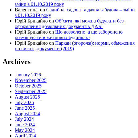
зміни з 01.10.2019 року
Валентина.
on
Садибна, садова та дачна забудова – зміни
з 01.10.2019 року
Юрій Брикайло
on
Об’єкти, які можна будувати без
оформлення дозвільних документів ДАБІ
Юрій Брикайло
on
Що дозволено, а що заборонено
розміщувати в житлових будинках?
Юрій Брикайло
on
Паркан (огорожа): норми, обмеження
по висоті, документи (2019)
Archives
January 2026
November 2025
October 2025
September 2025
August 2025
July 2025
June 2025
August 2024
July 2024
June 2024
May 2024
April 2024