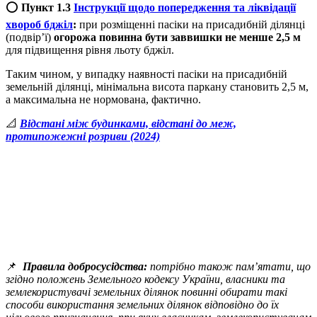
⭕️
Пункт 1.3
Інструкції
щодо попередження та ліквідації
хвороб бджіл
:
при розміщенні пасіки на присадибній ділянці
(подвір’ї)
огорожа повинна бути заввишки не менше 2,5 м
для підвищення рівня льоту бджіл.
Таким чином, у випадку наявності пасіки на присадибній
земельній ділянці, мінімальна висота паркану становить 2,5 м,
а максимальна не нормована, фактично.
📐
Відстані між будинками, відстані до меж,
протипожежні розриви (2024)
📌
Правила добросусідства:
потрібно також пам’ятати, що
згідно положень Земельного кодексу України, власники та
землекористувачі земельних ділянок повинні обирати такі
способи використання земельних ділянок відповідно до їх