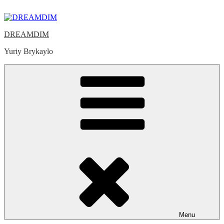
Skip
to
content
DREAMDIM
Yuriy Brykaylo
Menu