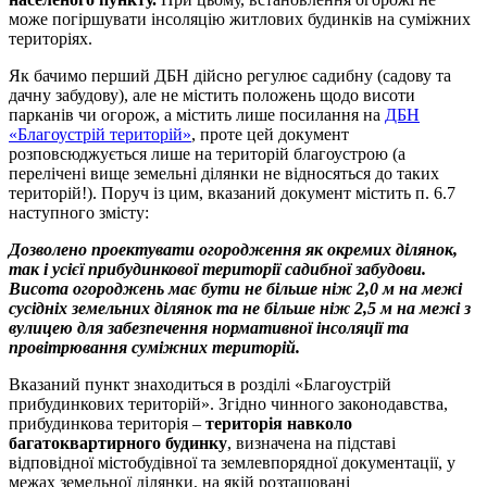
може погіршувати інсоляцію житлових будинків на суміжних
територіях.
Як бачимо перший ДБН дійсно регулює садибну (садову та
дачну забудову), але не містить положень щодо висоти
парканів чи огорож, а містить лише посилання на
ДБН
«Благоустрій територій»
, проте цей документ
розповсюджується лише на територій благоустрою (а
перелічені вище земельні ділянки не відносяться до таких
територій!). Поруч із цим, вказаний документ містить п. 6.7
наступного змісту:
Дозволено проектувати огородження як окремих ділянок,
так і усієї прибудинкової території садибної забудови.
Висота огороджень має бути не більше ніж 2,0 м на межі
сусідніх земельних ділянок та не більше ніж 2,5 м на межі з
вулицею для забезпечення нормативної інсоляції та
провітрювання суміжних територій.
Вказаний пункт знаходиться в розділі «Благоустрій
прибудинкових територій». Згідно чинного законодавства,
прибудинкова територія –
територія навколо
багатоквартирного будинку
, визначена на підставі
відповідної містобудівної та землевпорядної документації, у
межах земельної ділянки, на якій розташовані