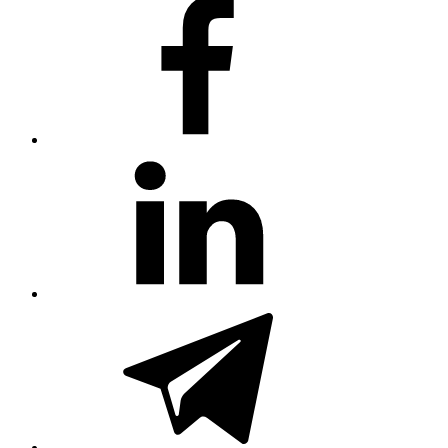
#80
(no
title)
#81
(no
title)
#3381
(no
title)