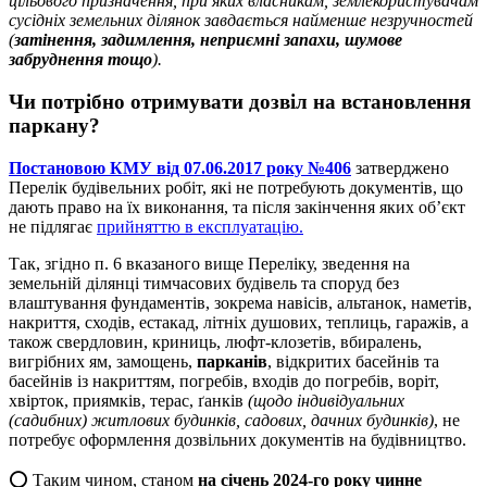
цільового призначення, при яких власникам, землекористувачам
сусідніх земельних ділянок завдається найменше незручностей
(
затінення, задимлення, неприємні запахи, шумове
забруднення тощо
).
Чи потрібно отримувати дозвіл на встановлення
паркану?
Постановою КМУ від 07.06.2017 року №406
затверджено
Перелік будівельних робіт, які не потребують документів, що
дають право на їх виконання, та після закінчення яких об’єкт
не підлягає
прийняттю в експлуатацію.
Так, згідно п. 6 вказаного вище Переліку, зведення на
земельній ділянці тимчасових будівель та споруд без
влаштування фундаментів, зокрема навісів, альтанок, наметів,
накриття, сходів, естакад, літніх душових, теплиць, гаражів, а
також свердловин, криниць, люфт-клозетів, вбиралень,
вигрібних ям, замощень,
парканів
, відкритих басейнів та
басейнів із накриттям, погребів, входів до погребів, воріт,
хвірток, приямків, терас, ґанків
(щодо індивідуальних
(садибних) житлових будинків, садових, дачних будинків)
, не
потребує оформлення дозвільних документів на будівництво.
⭕️ Таким чином, станом
на січень 2024-го року чинне