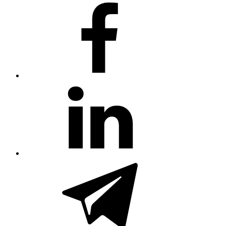
#80
(no
title)
#81
(no
title)
#3381
(no
title)