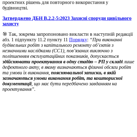
проектних рішень для повторного використання у
будівництві.
Затверджено ДБН В.2.2-5:2023 Захисні споруди цивільного
захисту
🎯 Так, зокрема запропоновано викласти в наступній редакції
абз. 1 підпункту 11.2 пункту 11
Порядку
:
“При виконанні
будівельних робіт з капітального ремонту об’єктів з
незначними наслідками (СС1), пов’язаних виключно з
поліпшенням експлуатаційних показників, допускається
здійснювати проектування в одну стадію – РП у складі
лише
дефектного акту, в якому визначаються фізичні обсяги робіт
та умови їх виконання,
пояснювальної записки, в якій
зазначаються умови виконання робіт, та кошторисної
документації
, що має бути передбачено завданням на
проектування”.