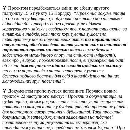
🎯 Проектом передбачаються зміни до абзацу другого
підпункту 15.5 пункту 15 Порядку:
“Проектна документація
на об’єкти будівництва, побудовані повністю або частково
відповідно до затвердженого проекту, не підлягає
коригуванню у зв’язку з введенням нових нормативних актів, за
винятком випадків, коли таке коригування зумовлено
підвищенням у нових нормативних актах
та нормативних
документах, обов’язковість застосування яких встановлена
нормативно-правовими актами
таких вимог безпеки:
забезпечення механічного опору та стійкості (міцності),
електро-, вибухо-, пожежобезпечності, енергоефективності
об’єкта,
інженерно-технічних заходів цивільного захисту
та вимог нормативів з питань створення умов для
безперешкодного доступу для осіб з інвалідністю та інших
маломобільних груп населення”.
🎯 Документом пропонується доповнити Порядок новим
пунктом 22 наступного змісту:
“Проектна документація на
будівництво, може розроблятись із застосуванням проектів
повторного використання у будівництві або проектних рішень
для повторного використання у будівництві. Така проектна
документація затверджується замовником на підставі
позитивного звіту за результатами експертизи, яка
проводиться у випадках, передбачених Законом України “Про