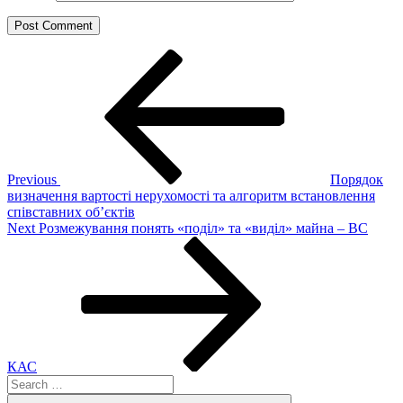
Post
Previous
Post
navigation
Previous
Порядок
визначення вартості нерухомості та алгоритм встановлення
співставних об’єктів
Next
Next
Розмежування понять «поділ» та «виділ» майна – ВС
Post
КАС
Search
for:
Search