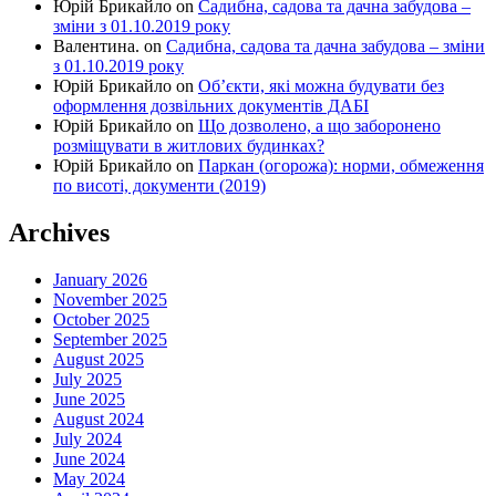
Юрій Брикайло
on
Садибна, садова та дачна забудова –
зміни з 01.10.2019 року
Валентина.
on
Садибна, садова та дачна забудова – зміни
з 01.10.2019 року
Юрій Брикайло
on
Об’єкти, які можна будувати без
оформлення дозвільних документів ДАБІ
Юрій Брикайло
on
Що дозволено, а що заборонено
розміщувати в житлових будинках?
Юрій Брикайло
on
Паркан (огорожа): норми, обмеження
по висоті, документи (2019)
Archives
January 2026
November 2025
October 2025
September 2025
August 2025
July 2025
June 2025
August 2024
July 2024
June 2024
May 2024