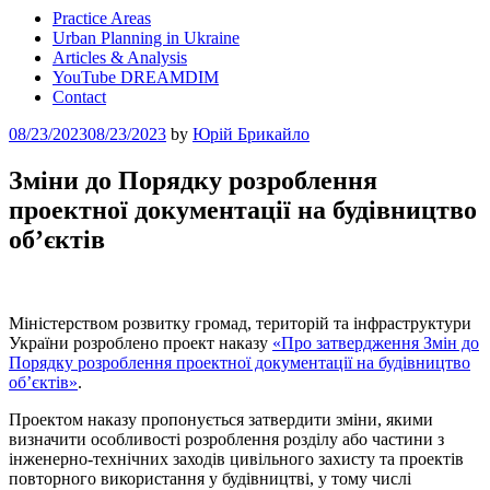
Practice Areas
Urban Planning in Ukraine
Articles & Analysis
YouTube DREAMDIM
Contact
Posted
08/23/2023
08/23/2023
by
Юрій Брикайло
on
Зміни до Порядку розроблення
проектної документації на будівництво
об’єктів
Міністерством розвитку громад, територій та інфраструктури
України розроблено проект наказу
«Про затвердження Змін до
Порядку розроблення проектної документації на будівництво
об’єктів»
.
Проектом наказу пропонується затвердити зміни, якими
визначити особливості розроблення розділу або частини з
інженерно-технічних заходів цивільного захисту та проектів
повторного використання у будівництві, у тому числі