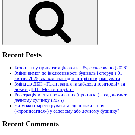
Recent Posts
Безоплатну приватизацію житла буде скасовано (2026)
Зміни вимог до інклюзивності будівель і споруд з 01
квітня 2026, які вже сьогодні потрібно враховувати
Зміна до ДБН «Планування та забудова територій» та
новий ДБН «Мости і труби»
Реєстрація місця проживання (прописка) в садовому та
дачному будинку (2025)
Чи можна зареєструвати місце проживання
(«прописатися») у садовому або дачному будинку?
Recent Comments