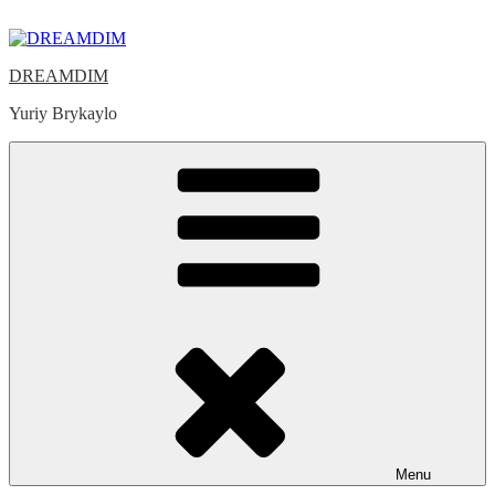
Skip
to
content
DREAMDIM
Yuriy Brykaylo
Menu